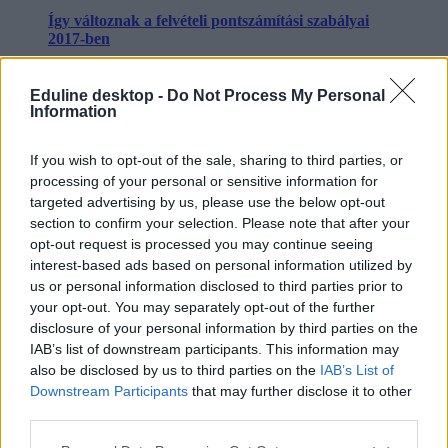
Így változnak a felvételi pontszámítási szabályai
2017-ben
Elstartolt a 2017-es felvételi, és az idén is változik
Eduline desktop -
Do Not Process My Personal
néhány pontszámítási szabály. Íme, így kalkulálhattok a
Information
pontjaitokkal, ha alap- vagy osztatlan szakra
jelentkeztek. 1. lépés: a tanulmányi pontszám Először a
középiskolai bizonyítványotokat kell elővennetek (ha
If you wish to opt-out of the sale, sharing to third parties, or
végzősök vagytok, gondoljátok át, milyen jegyekre
processing of your personal or sensitive information for
számíthattok év végén, és azzal számoljatok - ha
targeted advertising by us, please use the below opt-out
változnak az eredmények, májusban újra kalkulálnotok
kell).
section to confirm your selection. Please note that after your
opt-out request is processed you may continue seeing
algoritmus
interest-based ads based on personal information utilized by
sorrend
us or personal information disclosed to third parties prior to
sorrendmódosítás
your opt-out. You may separately opt-out of the further
jelentkezési statisztika
felvételi 2017
disclosure of your personal information by third parties on the
belföld
IAB’s list of downstream participants. This information may
also be disclosed by us to third parties on the
IAB’s List of
Hozzászólások
Downstream Participants
that may further disclose it to other
third parties.