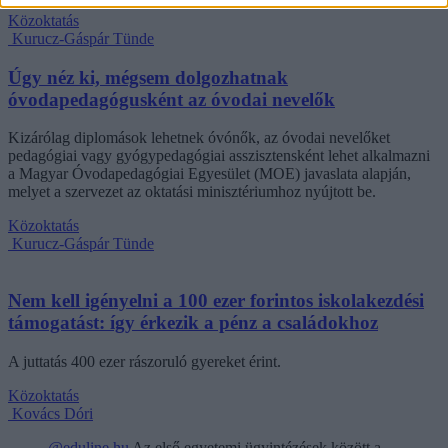
Közoktatás
Kurucz-Gáspár Tünde
Úgy néz ki, mégsem dolgozhatnak
óvodapedagógusként az óvodai nevelők
Kizárólag diplomások lehetnek óvónők, az óvodai nevelőket
pedagógiai vagy gyógypedagógiai asszisztensként lehet alkalmazni
a Magyar Óvodapedagógiai Egyesület (MOE) javaslata alapján,
melyet a szervezet az oktatási minisztériumhoz nyújtott be.
Közoktatás
Kurucz-Gáspár Tünde
Nem kell igényelni a 100 ezer forintos iskolakezdési
támogatást: így érkezik a pénz a családokhoz
A juttatás 400 ezer rászoruló gyereket érint.
Közoktatás
Kovács Dóri
@eduline.hu
Az első egyetemi ügyintézések között a