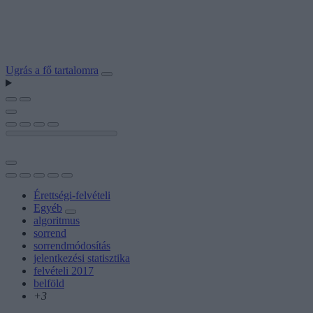
Ugrás a fő tartalomra
Érettségi-felvételi
Egyéb
algoritmus
sorrend
sorrendmódosítás
jelentkezési statisztika
felvételi 2017
belföld
+3