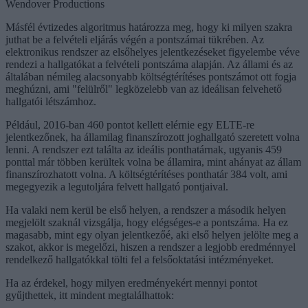
Wendover Productions
Másfél évtizedes algoritmus határozza meg, hogy ki milyen szakra
juthat be a felvételi eljárás végén a pontszámai tükrében. Az
elektronikus rendszer az elsőhelyes jelentkezéseket figyelembe véve
rendezi a hallgatókat a felvételi pontszáma alapján. Az állami és az
általában némileg alacsonyabb költségtérítéses pontszámot ott fogja
meghúzni, ami "felülről" legközelebb van az ideálisan felvehető
hallgatói létszámhoz.
Például, 2016-ban 460 pontot kellett elérnie egy ELTE-re
jelentkezőnek, ha államilag finanszírozott joghallgató szeretett volna
lenni. A rendszer ezt találta az ideális ponthatárnak, ugyanis 459
ponttal már többen kerültek volna be államira, mint ahányat az állam
finanszírozhatott volna. A költségtérítéses ponthatár 384 volt, ami
megegyezik a legutoljára felvett hallgató pontjaival.
Ha valaki nem kerül be első helyen, a rendszer a második helyen
megjelölt szaknál vizsgálja, hogy elégséges-e a pontszáma. Ha ez
magasabb, mint egy olyan jelentkezőé, aki első helyen jelölte meg a
szakot, akkor is megelőzi, hiszen a rendszer a legjobb eredménnyel
rendelkező hallgatókkal tölti fel a felsőoktatási intézményeket.
Ha az érdekel, hogy milyen eredményekért mennyi pontot
gyűjthettek, itt mindent megtalálhattok: