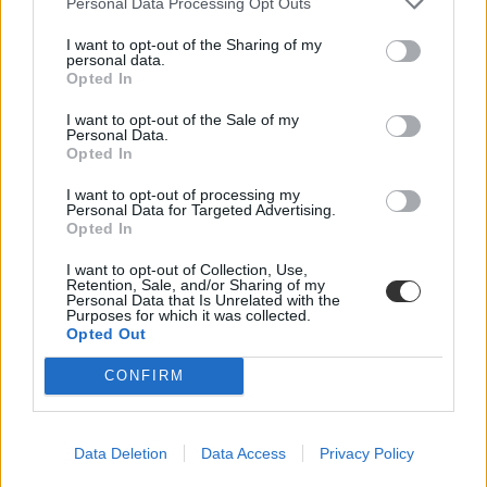
Personal Data Processing Opt Outs
I want to opt-out of the Sharing of my
personal data.
Opted In
Mikor pihenhettek még 2026-ban? Itt van az összes
I want to opt-out of the Sale of my
Personal Data.
hosszú hétvége és tanítási szünet
Opted In
Még három hosszabb pihenő vár rátok idén: mutatjuk a dátumokat.
I want to opt-out of processing my
Personal Data for Targeted Advertising.
Campus life
Opted In
Kovács Dóri
I want to opt-out of Collection, Use,
Lannert Judit: Rugalmasabb napkezdés, hosszabb
Retention, Sale, and/or Sharing of my
Personal Data that Is Unrelated with the
szünetek és több mozgás jöhet az alsó tagozatokban
Purposes for which it was collected.
szeptembertől
Opted Out
Tizennégy pontos szakmai javaslatcsomagot kaptak az általános
CONFIRM
iskolák, amelynek célja, hogy csökkenjen az alsó tagozatos diákok
terhelése, és több idő jusson mozgásra, kreatív tevékenységekre,
valamint tapasztalati tanulásra. Az intézmények már a 2026/2027-es
tanévtől alkalmazhatják az ajánlásokat – írta Facebook-oldalán
Data Deletion
Data Access
Privacy Policy
Lannert Judit oktatási miniszter.