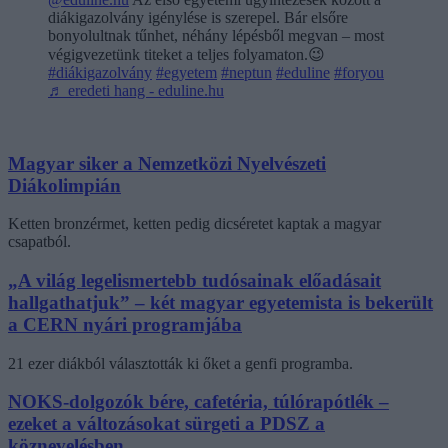
diákigazolvány igénylése is szerepel. Bár elsőre
bonyolultnak tűnhet, néhány lépésből megvan – most
végigvezetünk titeket a teljes folyamaton.😉
#diákigazolvány
#egyetem
#neptun
#eduline
#foryou
♬ eredeti hang - eduline.hu
Magyar siker a Nemzetközi Nyelvészeti
Diákolimpián
Ketten bronzérmet, ketten pedig dicséretet kaptak a magyar
csapatból.
„A világ legelismertebb tudósainak előadásait
hallgathatjuk” – két magyar egyetemista is bekerült
a CERN nyári programjába
21 ezer diákból választották ki őket a genfi programba.
NOKS-dolgozók bére, cafetéria, túlórapótlék –
ezeket a változásokat sürgeti a PDSZ a
köznevelésben