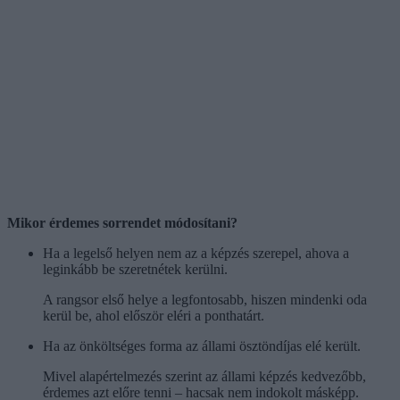
Mikor érdemes sorrendet módosítani?
Ha a legelső helyen nem az a képzés szerepel, ahova a
leginkább be szeretnétek kerülni.
A rangsor első helye a legfontosabb, hiszen mindenki oda
kerül be, ahol először eléri a ponthatárt.
Ha az önköltséges forma az állami ösztöndíjas elé került.
Mivel alapértelmezés szerint az állami képzés kedvezőbb,
érdemes azt előre tenni – hacsak nem indokolt másképp.