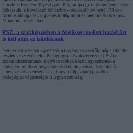
Corvinus Egyetem Illyés Gyula Programja egy teljes tanéven át segít
felkészülni a következő felvételire – ráadásul havi nettó 150 ezer
forintos támogatást, ingyenes kollégiumot és mentorálást is kapsz.
Mutatjuk a részleteket.
PSZ: a szakképzésben a felelősség mellett hatáskört
is kell adni az iskoláknak
Nem volt közvetlen egyeztetés a törvénytervezetről, mégis elküldte
részletes észrevételeit a Pedagógusok Szakszervezete (PSZ) a
szakminisztériumnak, melyben többek között egyetértettek a
kancellári rendszer megszüntetésével, de javasolják az oktató
elnevezés kivezetését és azt, hogy a főigazgatói poszthoz
pedagógusi végzettségre is legyen szükség.