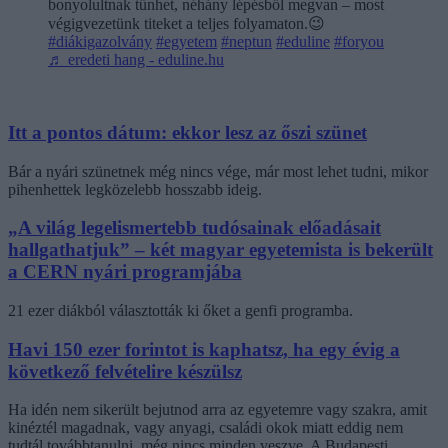
bonyolultnak tűnhet, néhány lépésből megvan – most
végigvezetünk titeket a teljes folyamaton.😉
#diákigazolvány
#egyetem
#neptun
#eduline
#foryou
♬ eredeti hang - eduline.hu
Itt a pontos dátum: ekkor lesz az őszi szünet
Bár a nyári szünetnek még nincs vége, már most lehet tudni, mikor
pihenhettek legközelebb hosszabb ideig.
„A világ legelismertebb tudósainak előadásait
hallgathatjuk” – két magyar egyetemista is bekerült
a CERN nyári programjába
21 ezer diákból választották ki őket a genfi programba.
Havi 150 ezer forintot is kaphatsz, ha egy évig a
következő felvételire készülsz
Ha idén nem sikerült bejutnod arra az egyetemre vagy szakra, amit
kinéztél magadnak, vagy anyagi, családi okok miatt eddig nem
tudtál továbbtanulni, még nincs minden veszve. A Budapesti