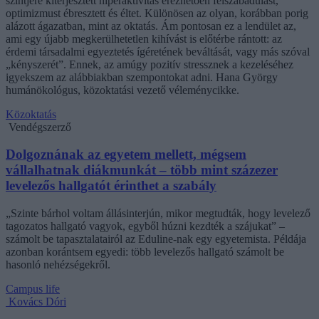
szintjére kiterjesztett hiperaktivitás érezhetően felszabadulást,
optimizmust ébresztett és éltet. Különösen az olyan, korábban porig
alázott ágazatban, mint az oktatás. Ám pontosan ez a lendület az,
ami egy újabb megkerülhetetlen kihívást is előtérbe rántott: az
érdemi társadalmi egyeztetés ígéretének beváltását, vagy más szóval
„kényszerét”. Ennek, az amúgy pozitív stressznek a kezeléséhez
igyekszem az alábbiakban szempontokat adni. Hana György
humánökológus, közoktatási vezető véleménycikke.
Közoktatás
Vendégszerző
Dolgoznának az egyetem mellett, mégsem
vállalhatnak diákmunkát – több mint százezer
levelezős hallgatót érinthet a szabály
„Szinte bárhol voltam állásinterjún, mikor megtudták, hogy levelező
tagozatos hallgató vagyok, egyből húzni kezdték a szájukat” –
számolt be tapasztalatairól az Eduline-nak egy egyetemista. Példája
azonban korántsem egyedi: több levelezős hallgató számolt be
hasonló nehézségekről.
Campus life
Kovács Dóri