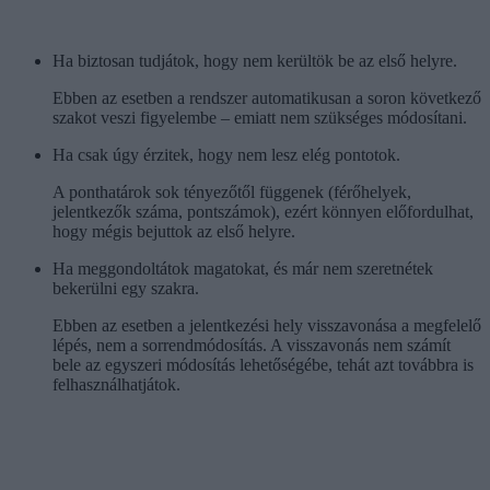
Ha biztosan tudjátok, hogy nem kerültök be az első helyre.
Ebben az esetben a rendszer automatikusan a soron következő
szakot veszi figyelembe – emiatt nem szükséges módosítani.
Ha csak úgy érzitek, hogy nem lesz elég pontotok.
A ponthatárok sok tényezőtől függenek (férőhelyek,
jelentkezők száma, pontszámok), ezért könnyen előfordulhat,
hogy mégis bejuttok az első helyre.
Ha meggondoltátok magatokat, és már nem szeretnétek
bekerülni egy szakra.
Ebben az esetben a jelentkezési hely visszavonása a megfelelő
lépés, nem a sorrendmódosítás. A visszavonás nem számít
bele az egyszeri módosítás lehetőségébe, tehát azt továbbra is
felhasználhatjátok.