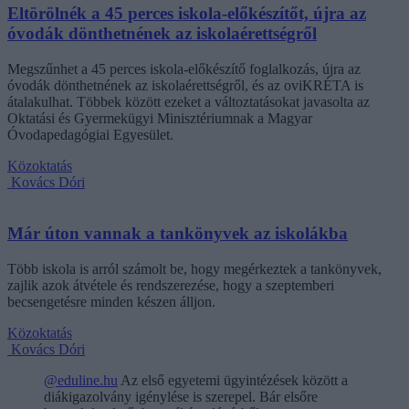
Eltörölnék a 45 perces iskola-előkészítőt, újra az
óvodák dönthetnének az iskolaérettségről
Megszűnhet a 45 perces iskola-előkészítő foglalkozás, újra az
óvodák dönthetnének az iskolaérettségről, és az oviKRÉTA is
átalakulhat. Többek között ezeket a változtatásokat javasolta az
Oktatási és Gyermekügyi Minisztériumnak a Magyar
Óvodapedagógiai Egyesület.
Közoktatás
Kovács Dóri
Már úton vannak a tankönyvek az iskolákba
Több iskola is arról számolt be, hogy megérkeztek a tankönyvek,
zajlik azok átvétele és rendszerezése, hogy a szeptemberi
becsengetésre minden készen álljon.
Közoktatás
Kovács Dóri
@eduline.hu
Az első egyetemi ügyintézések között a
diákigazolvány igénylése is szerepel. Bár elsőre