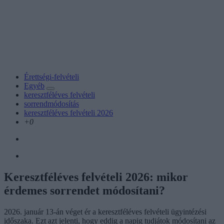
Érettségi-felvételi
Egyéb
keresztféléves felvételi
sorrendmódosítás
keresztféléves felvételi 2026
+0
Keresztféléves felvételi 2026: mikor
érdemes sorrendet módosítani?
2026. január 13-án véget ér a keresztféléves felvételi ügyintézési
időszaka. Ezt azt jelenti, hogy eddig a napig tudjátok módosítani az