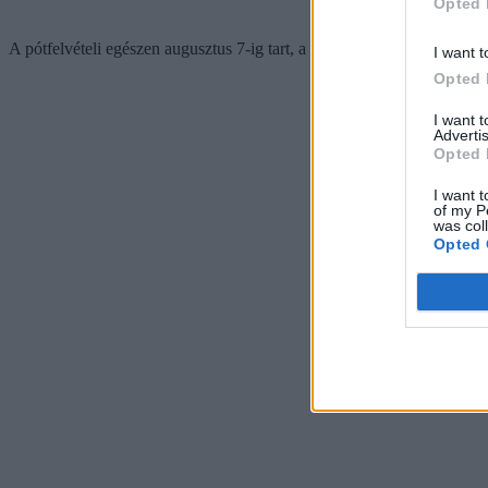
Opted 
A pótfelvételi egészen augusztus 7-ig tart, a ponthatárokat pedig augus
I want t
Opted 
I want 
Advertis
Opted 
I want t
of my P
was col
Opted 