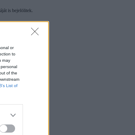
át is bejelölitek.
sonal or
ection to
ou may
 personal
out of the
 downstream
B’s List of