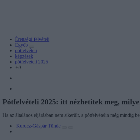
Érettségi-felvételi
Egyéb
pótfelvételi
képzések
pótfelvételi 2025
+0
Pótfelvételi 2025: itt nézhetitek meg, mil
Ha az általános eljárásban nem sikerült, a pótfelvételin még mindig b
Kurucz-Gáspár Tünde