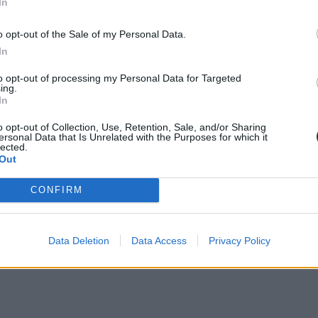
In
ztus 27-én hirdetik ki.
o opt-out of the Sale of my Personal Data.
In
to opt-out of processing my Personal Data for Targeted
ing.
In
o opt-out of Collection, Use, Retention, Sale, and/or Sharing
ersonal Data that Is Unrelated with the Purposes for which it
lected.
Out
CONFIRM
Data Deletion
Data Access
Privacy Policy