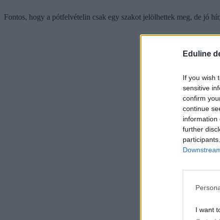
Fontos, hogy a pótfelvételin csak egy szakot jelölhettek meg, de jó hír
Eduline d
If you wish 
sensitive in
confirm you
continue se
information 
further disc
participants
Downstream 
Persona
I want t