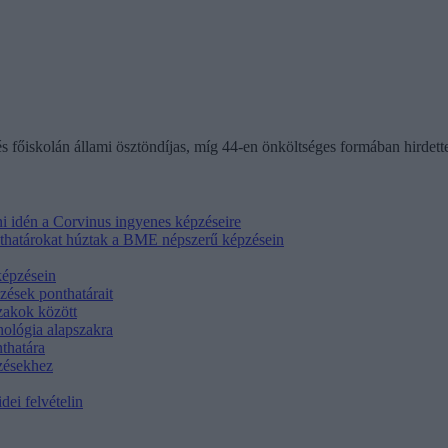
és főiskolán állami ösztöndíjas, míg 44-en önköltséges formában hirdet
i idén a Corvinus ingyenes képzéseire
onthatárokat húztak a BME népszerű képzésein
képzésein
zések ponthatárait
zakok között
hológia alapszakra
thatára
pzésekhez
dei felvételin