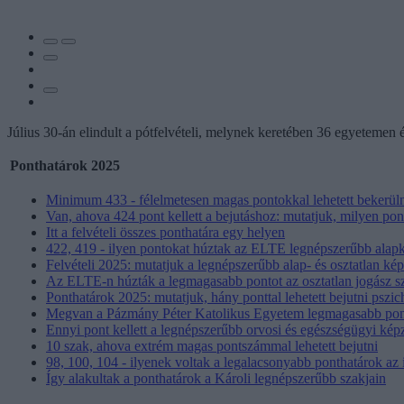
Július 30-án elindult a pótfelvételi, melynek keretében 36 egyetemen 
Ponthatárok 2025
Minimum 433 - félelmetesen magas pontokkal lehetett bekerüln
Van, ahova 424 pont kellett a bejutáshoz: mutatjuk, milyen p
Itt a felvételi összes ponthatára egy helyen
422, 419 - ilyen pontokat húztak az ELTE legnépszerűbb alap
Felvételi 2025: mutatjuk a legnépszerűbb alap- és osztatlan kép
Az ELTE-n húzták a legmagasabb pontot az osztatlan jogász s
Ponthatárok 2025: mutatjuk, hány ponttal lehetett bejutni pszic
Megvan a Pázmány Péter Katolikus Egyetem legmagasabb pon
Ennyi pont kellett a legnépszerűbb orvosi és egészségügyi ké
10 szak, ahova extrém magas pontszámmal lehetett bejutni
98, 100, 104 - ilyenek voltak a legalacsonyabb ponthatárok az i
Így alakultak a ponthatárok a Károli legnépszerűbb szakjain