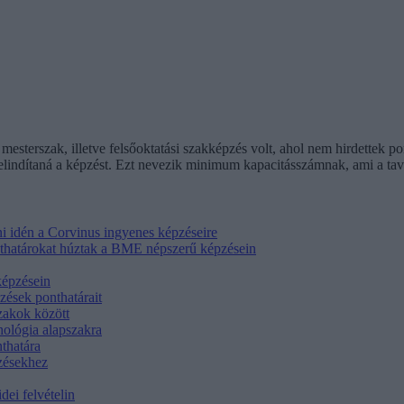
s mesterszak, illetve felsőoktatási szakképzés volt, ahol nem hirdettek p
indítaná a képzést. Ezt nevezik minimum kapacitásszámnak, ami a tavaly
i idén a Corvinus ingyenes képzéseire
onthatárokat húztak a BME népszerű képzésein
képzésein
zések ponthatárait
zakok között
hológia alapszakra
thatára
pzésekhez
dei felvételin