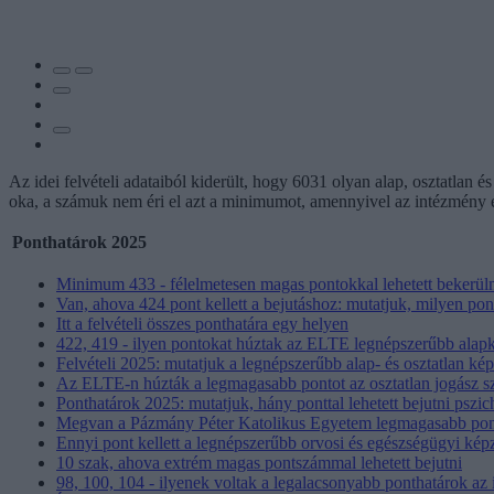
Az idei felvételi adataiból kiderült, hogy 6031 olyan alap, osztatlan é
oka, a számuk nem éri el azt a minimumot, amennyivel az intézmény el
Ponthatárok 2025
Minimum 433 - félelmetesen magas pontokkal lehetett bekerüln
Van, ahova 424 pont kellett a bejutáshoz: mutatjuk, milyen p
Itt a felvételi összes ponthatára egy helyen
422, 419 - ilyen pontokat húztak az ELTE legnépszerűbb alap
Felvételi 2025: mutatjuk a legnépszerűbb alap- és osztatlan kép
Az ELTE-n húzták a legmagasabb pontot az osztatlan jogász s
Ponthatárok 2025: mutatjuk, hány ponttal lehetett bejutni pszic
Megvan a Pázmány Péter Katolikus Egyetem legmagasabb pon
Ennyi pont kellett a legnépszerűbb orvosi és egészségügyi ké
10 szak, ahova extrém magas pontszámmal lehetett bejutni
98, 100, 104 - ilyenek voltak a legalacsonyabb ponthatárok az i