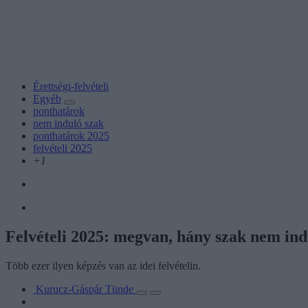
Érettségi-felvételi
Egyéb
ponthatárok
nem induló szak
ponthatárok 2025
felvételi 2025
+1
Felvételi 2025: megvan, hány szak nem ind
Több ezer ilyen képzés van az idei felvételin.
Kurucz-Gáspár Tünde