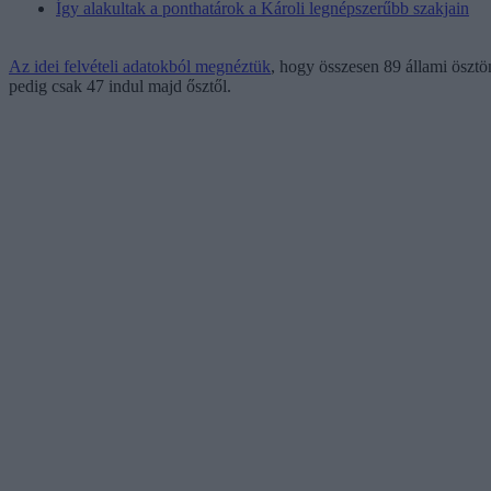
Így alakultak a ponthatárok a Károli legnépszerűbb szakjain
Az idei felvételi adatokból megnéztük
, hogy összesen 89 állami ösztö
pedig csak 47 indul majd ősztől.