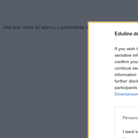
Akit nem vettek fel sehova, a pótfelvételin újrapróbálkozhat.
Eduline d
If you wish 
sensitive in
confirm you
continue se
information 
further disc
participants
Downstream 
Persona
I want t