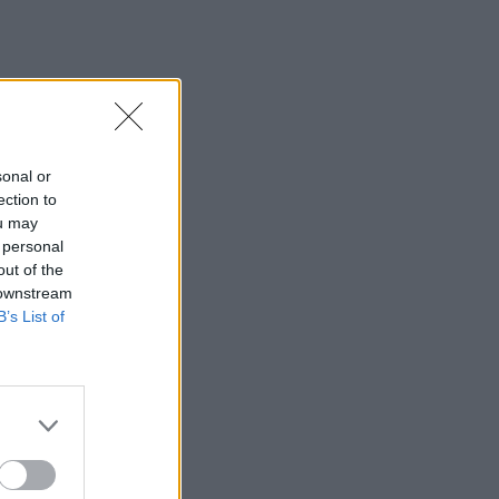
sonal or
ection to
ou may
 personal
out of the
 downstream
B’s List of