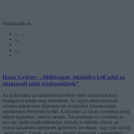
Hozzászólások
Hana György: „Méltóságot, tekintélyt kell adni az
oktatásról szóló közbeszédnek”
Az új kormány az elődökétől merőben eltérő kommunikációs
stratégiával kezdte meg működését. Az egyes minisztériumok
szintjére kiterjesztett hiperaktivitás érezhetően felszabadulást,
optimizmust ébresztett és éltet. Különösen az olyan, korábban porig
alázott ágazatban, mint az oktatás. Ám pontosan ez a lendület az,
ami egy újabb megkerülhetetlen kihívást is előtérbe rántott: az
érdemi társadalmi egyeztetés ígéretének beváltását, vagy más szóval
„kényszerét”. Ennek, az amúgy pozitív stressznek a kezeléséhez