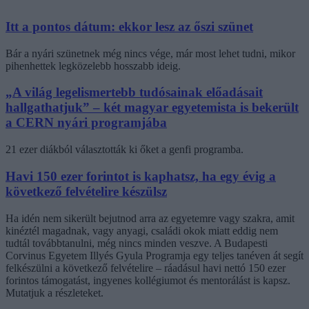
Itt a pontos dátum: ekkor lesz az őszi szünet
Bár a nyári szünetnek még nincs vége, már most lehet tudni, mikor
pihenhettek legközelebb hosszabb ideig.
„A világ legelismertebb tudósainak előadásait
hallgathatjuk” – két magyar egyetemista is bekerült
a CERN nyári programjába
21 ezer diákból választották ki őket a genfi programba.
Havi 150 ezer forintot is kaphatsz, ha egy évig a
következő felvételire készülsz
Ha idén nem sikerült bejutnod arra az egyetemre vagy szakra, amit
kinéztél magadnak, vagy anyagi, családi okok miatt eddig nem
tudtál továbbtanulni, még nincs minden veszve. A Budapesti
Corvinus Egyetem Illyés Gyula Programja egy teljes tanéven át segít
felkészülni a következő felvételire – ráadásul havi nettó 150 ezer
forintos támogatást, ingyenes kollégiumot és mentorálást is kapsz.
Mutatjuk a részleteket.