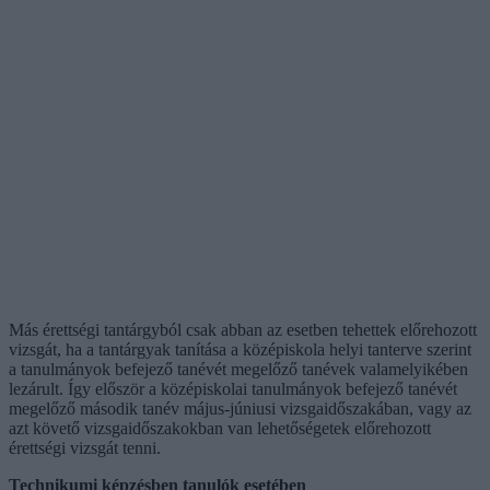
Más érettségi tantárgyból csak abban az esetben tehettek előrehozott
vizsgát, ha a tantárgyak tanítása a középiskola helyi tanterve szerint
a tanulmányok befejező tanévét megelőző tanévek valamelyikében
lezárult. Így először a középiskolai tanulmányok befejező tanévét
megelőző második tanév május-júniusi vizsgaidőszakában, vagy az
azt követő vizsgaidőszakokban van lehetőségetek előrehozott
érettségi vizsgát tenni.
Technikumi képzésben tanulók esetében