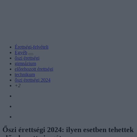
Érettségi-felvételi
Egyéb
őszi érettségi
gimnázium
előrehozott érettségi
technikum
őszi érettségi 2024
+2
Őszi érettségi 2024: ilyen esetben tehettek