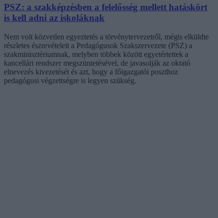
PSZ: a szakképzésben a felelősség mellett hatáskört
is kell adni az iskoláknak
Nem volt közvetlen egyeztetés a törvénytervezetről, mégis elküldte
részletes észrevételeit a Pedagógusok Szakszervezete (PSZ) a
szakminisztériumnak, melyben többek között egyetértettek a
kancellári rendszer megszüntetésével, de javasolják az oktató
elnevezés kivezetését és azt, hogy a főigazgatói poszthoz
pedagógusi végzettségre is legyen szükség.