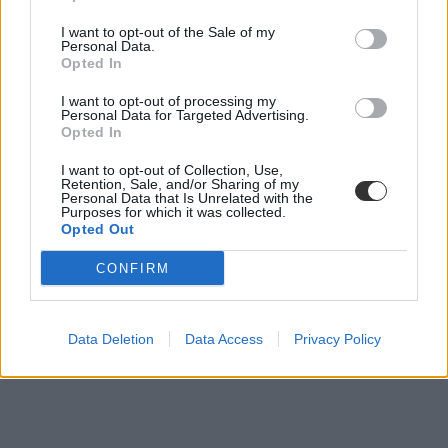
őszi érettségi
I want to opt-out of the Sale of my
gimnázium
Personal Data.
előrehozott érettségi
Opted In
technikum
őszi érettségi 2024
I want to opt-out of processing my
Personal Data for Targeted Advertising.
Opted In
I want to opt-out of Collection, Use,
Retention, Sale, and/or Sharing of my
Personal Data that Is Unrelated with the
Purposes for which it was collected.
Opted Out
CONFIRM
Data Deletion
Data Access
Privacy Policy