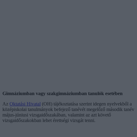
Gimnáziumban vagy szakgimnáziumban tanulók esetében
Az
Oktatási Hivatal
(OH) tájékoztatása szerint idegen nyelvekből a
középiskolai tanulmányok befejező tanévét megelőző második tanév
május-júniusi vizsgaidőszakában, valamint az azt követő
vizsgaidőszakokban lehet érettségi vizsgát tenni.