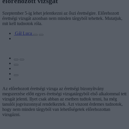
előrehozott vizsgát
Szeptember 5-ig lehet jelentkezni az őszi érettségire. Előrehozott
érettségi vizsgát azonban nem minden tárgyból tehettek. Mutatjuk,
mit kell tudnotok róla.
Gál Luca
Az előrehozott érettségi vizsga az érettségi bizonyítvány
megszerzése előtt egyes érettségi vizsgatárgyból első alkalommal tett
vizsgát jelenti. Ilyet csak abban az esetben tudtok tenni, ha még
tanulói jogviszonnyal rendelkeztek. Azt viszont érdemes tudnotok,
hogy nem minden tárgyból van lehetőségetek előrehozottan
vizsgázni.