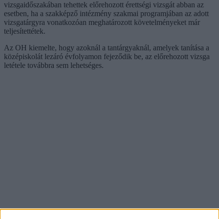
vizsgaidőszakában tehettek előrehozott érettségi vizsgát abban az
esetben, ha a szakképző intézmény szakmai programjában az adott
vizsgatárgyra vonatkozóan meghatározott követelményeket már
teljesítettétek.
Az OH kiemelte, hogy azoknál a tantárgyaknál, amelyek tanítása a
középiskolát lezáró évfolyamon fejeződik be, az előrehozott vizsga
letétele továbbra sem lehetséges.