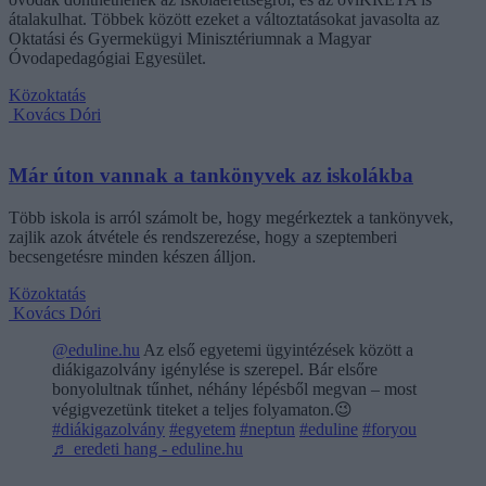
átalakulhat. Többek között ezeket a változtatásokat javasolta az
Oktatási és Gyermekügyi Minisztériumnak a Magyar
Óvodapedagógiai Egyesület.
Közoktatás
Kovács Dóri
Már úton vannak a tankönyvek az iskolákba
Több iskola is arról számolt be, hogy megérkeztek a tankönyvek,
zajlik azok átvétele és rendszerezése, hogy a szeptemberi
becsengetésre minden készen álljon.
Közoktatás
Kovács Dóri
@eduline.hu
Az első egyetemi ügyintézések között a
diákigazolvány igénylése is szerepel. Bár elsőre
bonyolultnak tűnhet, néhány lépésből megvan – most
végigvezetünk titeket a teljes folyamaton.😉
#diákigazolvány
#egyetem
#neptun
#eduline
#foryou
♬ eredeti hang - eduline.hu