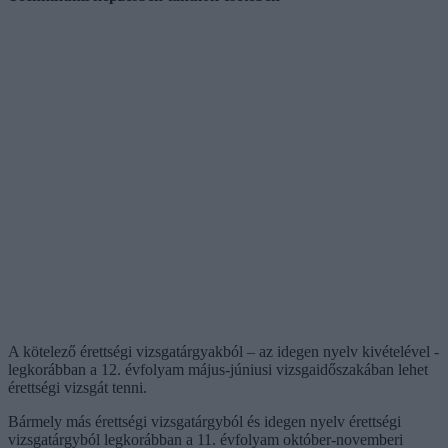
A kötelező érettségi vizsgatárgyakból – az idegen nyelv kivételével -
legkorábban a 12. évfolyam május-júniusi vizsgaidőszakában lehet
érettségi vizsgát tenni.
Bármely más érettségi vizsgatárgyból és idegen nyelv érettségi
vizsgatárgyból legkorábban a 11. évfolyam október-novemberi