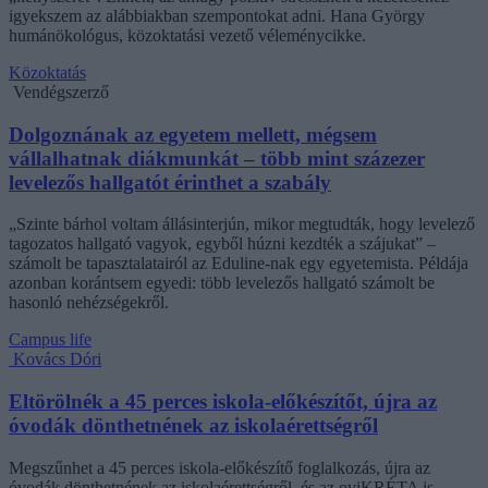
igyekszem az alábbiakban szempontokat adni. Hana György
humánökológus, közoktatási vezető véleménycikke.
Közoktatás
Vendégszerző
Dolgoznának az egyetem mellett, mégsem
vállalhatnak diákmunkát – több mint százezer
levelezős hallgatót érinthet a szabály
„Szinte bárhol voltam állásinterjún, mikor megtudták, hogy levelező
tagozatos hallgató vagyok, egyből húzni kezdték a szájukat” –
számolt be tapasztalatairól az Eduline-nak egy egyetemista. Példája
azonban korántsem egyedi: több levelezős hallgató számolt be
hasonló nehézségekről.
Campus life
Kovács Dóri
Eltörölnék a 45 perces iskola-előkészítőt, újra az
óvodák dönthetnének az iskolaérettségről
Megszűnhet a 45 perces iskola-előkészítő foglalkozás, újra az
óvodák dönthetnének az iskolaérettségről, és az oviKRÉTA is