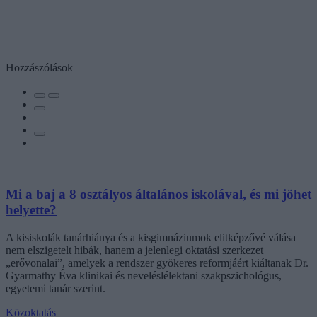
Hozzászólások
Mi a baj a 8 osztályos általános iskolával, és mi jöhet
helyette?
A kisiskolák tanárhiánya és a kisgimnáziumok elitképzővé válása
nem elszigetelt hibák, hanem a jelenlegi oktatási szerkezet
„erővonalai”, amelyek a rendszer gyökeres reformjáért kiáltanak Dr.
Gyarmathy Éva klinikai és neveléslélektani szakpszichológus,
egyetemi tanár szerint.
Közoktatás