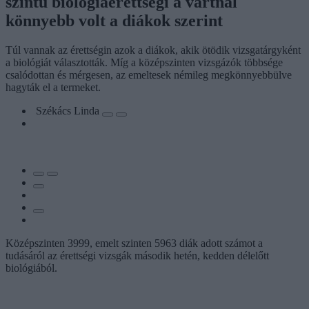
szintű biológiaérettségi a vártnál
könnyebb volt a diákok szerint
Túl vannak az érettségin azok a diákok, akik ötödik vizsgatárgyként
a biológiát választották. Míg a középszinten vizsgázók többsége
csalódottan és mérgesen, az emeltesek némileg megkönnyebbülve
hagyták el a termeket.
Székács Linda
Középszinten 3999, emelt szinten 5963 diák adott számot a
tudásáról az érettségi vizsgák második hetén, kedden délelőtt
biológiából.