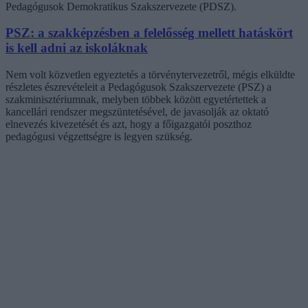
Pedagógusok Demokratikus Szakszervezete (PDSZ).
PSZ: a szakképzésben a felelősség mellett hatáskört
is kell adni az iskoláknak
Nem volt közvetlen egyeztetés a törvénytervezetről, mégis elküldte
részletes észrevételeit a Pedagógusok Szakszervezete (PSZ) a
szakminisztériumnak, melyben többek között egyetértettek a
kancellári rendszer megszüntetésével, de javasolják az oktató
elnevezés kivezetését és azt, hogy a főigazgatói poszthoz
pedagógusi végzettségre is legyen szükség.