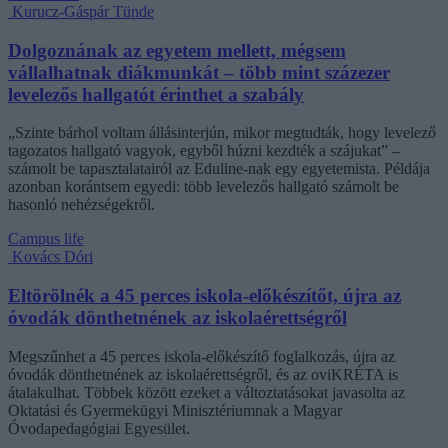
Kurucz-Gáspár Tünde
Dolgoznának az egyetem mellett, mégsem
vállalhatnak diákmunkát – több mint százezer
levelezős hallgatót érinthet a szabály
„Szinte bárhol voltam állásinterjún, mikor megtudták, hogy levelező
tagozatos hallgató vagyok, egyből húzni kezdték a szájukat” –
számolt be tapasztalatairól az Eduline-nak egy egyetemista. Példája
azonban korántsem egyedi: több levelezős hallgató számolt be
hasonló nehézségekről.
Campus life
Kovács Dóri
Eltörölnék a 45 perces iskola-előkészítőt, újra az
óvodák dönthetnének az iskolaérettségről
Megszűnhet a 45 perces iskola-előkészítő foglalkozás, újra az
óvodák dönthetnének az iskolaérettségről, és az oviKRÉTA is
átalakulhat. Többek között ezeket a változtatásokat javasolta az
Oktatási és Gyermekügyi Minisztériumnak a Magyar
Óvodapedagógiai Egyesület.