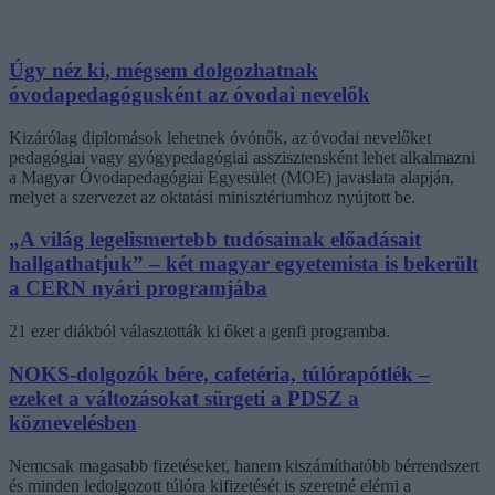
Úgy néz ki, mégsem dolgozhatnak
óvodapedagógusként az óvodai nevelők
Kizárólag diplomások lehetnek óvónők, az óvodai nevelőket
pedagógiai vagy gyógypedagógiai asszisztensként lehet alkalmazni
a Magyar Óvodapedagógiai Egyesület (MOE) javaslata alapján,
melyet a szervezet az oktatási minisztériumhoz nyújtott be.
„A világ legelismertebb tudósainak előadásait
hallgathatjuk” – két magyar egyetemista is bekerült
a CERN nyári programjába
21 ezer diákból választották ki őket a genfi programba.
NOKS-dolgozók bére, cafetéria, túlórapótlék –
ezeket a változásokat sürgeti a PDSZ a
köznevelésben
Nemcsak magasabb fizetéseket, hanem kiszámíthatóbb bérrendszert
és minden ledolgozott túlóra kifizetését is szeretné elérni a