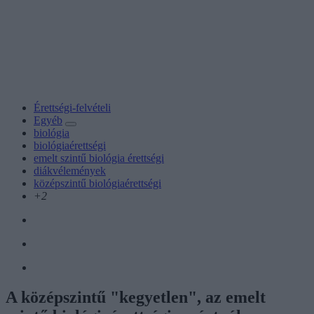
Érettségi-felvételi
Egyéb
biológia
biológiaérettségi
emelt szintű biológia érettségi
diákvélemények
középszintű biológiaérettségi
+2
A középszintű "kegyetlen", az emelt