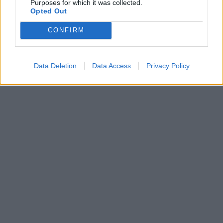
Purposes for which it was collected.
Opted Out
biológia
biológiaérettségi
CONFIRM
emelt szintű biológia érettségi
diákvélemények
középszintű biológiaérettségi
Data Deletion
Data Access
Privacy Policy