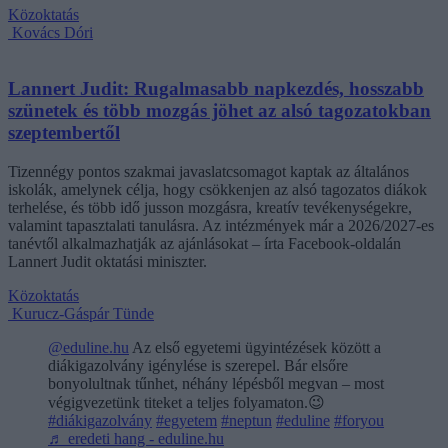
Közoktatás
Kovács Dóri
Lannert Judit: Rugalmasabb napkezdés, hosszabb
szünetek és több mozgás jöhet az alsó tagozatokban
szeptembertől
Tizennégy pontos szakmai javaslatcsomagot kaptak az általános
iskolák, amelynek célja, hogy csökkenjen az alsó tagozatos diákok
terhelése, és több idő jusson mozgásra, kreatív tevékenységekre,
valamint tapasztalati tanulásra. Az intézmények már a 2026/2027-es
tanévtől alkalmazhatják az ajánlásokat – írta Facebook-oldalán
Lannert Judit oktatási miniszter.
Közoktatás
Kurucz-Gáspár Tünde
@eduline.hu
Az első egyetemi ügyintézések között a
diákigazolvány igénylése is szerepel. Bár elsőre
bonyolultnak tűnhet, néhány lépésből megvan – most
végigvezetünk titeket a teljes folyamaton.😉
#diákigazolvány
#egyetem
#neptun
#eduline
#foryou
♬ eredeti hang - eduline.hu