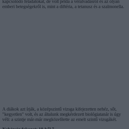
kapcsolódó feladatokat, de volt példa a véralvadásról és az olyan
emberi betegségekről is, mint a diftéria, a tetanusz és a szalmonella.
A diákok azt írják, a középszintű vizsga kifejezetten nehéz, sőt,
"kegyetlen" volt, és az általunk megkérdezett biológiatanár is úgy
véli: a szintje már-már megközelítette az emelt szintű vizsgákét.