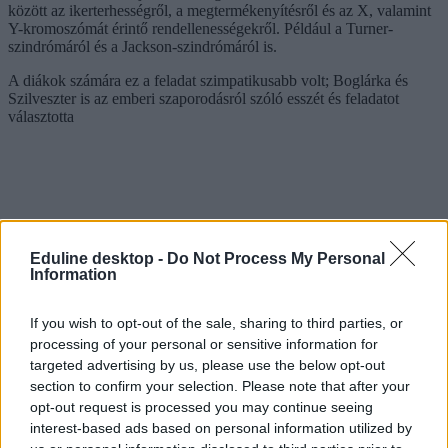
között az ikerterhességről, a megtermékenyítésről és az X, valamint
Y-kromoszómát érintő rendellenességekről. Például a Turner-
szindrómáról és a Jackson-szindrómáról is.
A diákok számára ez a feladat szimpatikusabb volt; Boglárka és
Szilveszter is az emberi szaporodásról szóló esszét és feladatot
választotta
Eduline desktop -
Do Not Process My Personal
Information
If you wish to opt-out of the sale, sharing to third parties, or
processing of your personal or sensitive information for
targeted advertising by us, please use the below opt-out
section to confirm your selection. Please note that after your
opt-out request is processed you may continue seeing
interest-based ads based on personal information utilized by