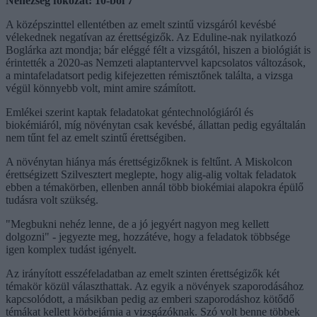
Nehézség fokozat: 10-ből 7
A középszinttel ellentétben az emelt szintű vizsgáról kevésbé
vélekednek negatívan az érettségizők. Az Eduline-nak nyilatkozó
Boglárka azt mondja; bár eléggé félt a vizsgától, hiszen a biológiát is
érintették a 2020-as Nemzeti alaptantervvel kapcsolatos változások,
a mintafeladatsort pedig kifejezetten rémisztőnek találta, a vizsga
végül könnyebb volt, mint amire számított.
Emlékei szerint kaptak feladatokat géntechnológiáról és
biokémiáról, míg növénytan csak kevésbé, állattan pedig egyáltalán
nem tűnt fel az emelt szintű érettségiben.
A növénytan hiánya más érettségizőknek is feltűnt. A Miskolcon
érettségizett Szilvesztert meglepte, hogy alig-alig voltak feladatok
ebben a témakörben, ellenben annál több biokémiai alapokra épülő
tudásra volt szükség.
"Megbukni nehéz lenne, de a jó jegyért nagyon meg kellett
dolgozni" - jegyezte meg, hozzátéve, hogy a feladatok többsége
igen komplex tudást igényelt.
Az irányított esszéfeladatban az emelt szinten érettségizők két
témakör közül választhattak. Az egyik a növények szaporodásához
kapcsolódott, a másikban pedig az emberi szaporodáshoz kötődő
témákat kellett körbejárnia a vizsgázóknak. Szó volt benne többek