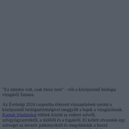
"Ez minden volt, csak biosz nem" - véli a középszintű biológia
vizsgáról Tamara.
Az Érettségi 2024 csoportba érkezett visszajelzések szerint a
középszintű biológiaérettségivel meggyűlt a bajuk a vizsgázóknak.
Kaptak feladatokat
többek között az emberi szívről,
szívgyógyszerekről, a tüdőről és a fogakról. El kellett olvasniuk egy
szöveget az invazív patkányokról és megoldaniuk a hozzá