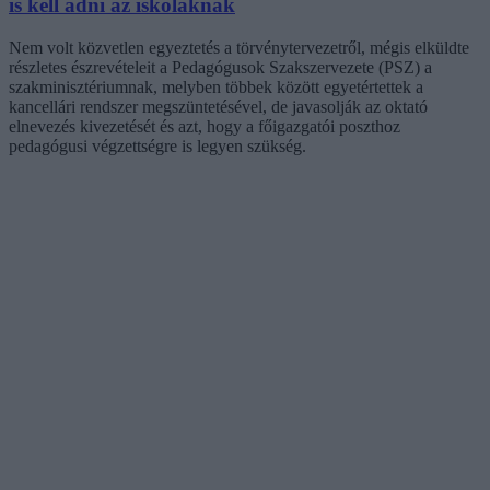
is kell adni az iskoláknak
Nem volt közvetlen egyeztetés a törvénytervezetről, mégis elküldte
részletes észrevételeit a Pedagógusok Szakszervezete (PSZ) a
szakminisztériumnak, melyben többek között egyetértettek a
kancellári rendszer megszüntetésével, de javasolják az oktató
elnevezés kivezetését és azt, hogy a főigazgatói poszthoz
pedagógusi végzettségre is legyen szükség.