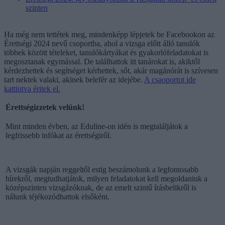
szinten
Ha még nem tettétek meg, mindenképp lépjetek be Facebookon az
Érettségi 2024 nevű csoportba, ahol a vizsga előtt álló tanulók
többek között tételeket, tanulókártyákat és gyakorlófeladatokat is
megosztanak egymással. De találhattok itt tanárokat is, akiktől
kérdezhettek és segítséget kérhettek, sőt, akár magánórát is szívesen
tart nektek valaki, akinek belefér az idejébe.
A csaoportot ide
kattintva éritek el.
Érettségizzetek velünk!
Mint minden évben, az Eduline-on idén is megtaláljátok a
legfrissebb infókat az érettségiről.
A vizsgák napján reggeltől estig beszámolunk a legfontosabb
hírekről, megtudhatjátok, milyen feladatokat kell megoldaniuk a
középszinten vizsgázóknak, de az emelt szintű írásbelikről is
nálunk téjékozódhattok elsőként.