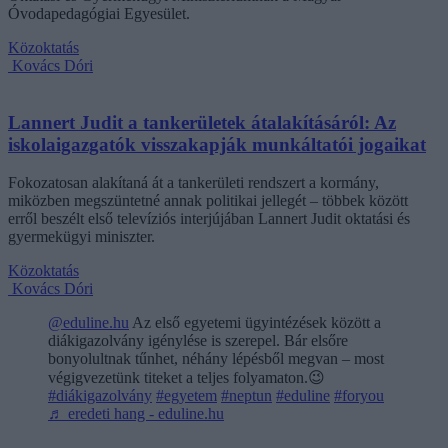
Óvodapedagógiai Egyesület.
Közoktatás
Kovács Dóri
Lannert Judit a tankerületek átalakításáról: Az
iskolaigazgatók visszakapják munkáltatói jogaikat
Fokozatosan alakítaná át a tankerületi rendszert a kormány,
miközben megszüntetné annak politikai jellegét – többek között
erről beszélt első televíziós interjújában Lannert Judit oktatási és
gyermekügyi miniszter.
Közoktatás
Kovács Dóri
@eduline.hu
Az első egyetemi ügyintézések között a
diákigazolvány igénylése is szerepel. Bár elsőre
bonyolultnak tűnhet, néhány lépésből megvan – most
végigvezetünk titeket a teljes folyamaton.😉
#diákigazolvány
#egyetem
#neptun
#eduline
#foryou
♬ eredeti hang - eduline.hu