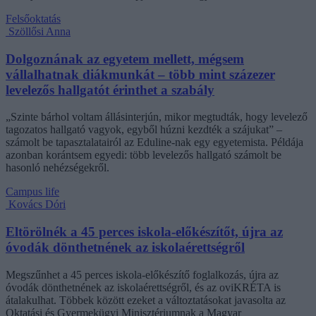
Felsőoktatás
Szöllősi Anna
Dolgoznának az egyetem mellett, mégsem
vállalhatnak diákmunkát – több mint százezer
levelezős hallgatót érinthet a szabály
„Szinte bárhol voltam állásinterjún, mikor megtudták, hogy levelező
tagozatos hallgató vagyok, egyből húzni kezdték a szájukat” –
számolt be tapasztalatairól az Eduline-nak egy egyetemista. Példája
azonban korántsem egyedi: több levelezős hallgató számolt be
hasonló nehézségekről.
Campus life
Kovács Dóri
Eltörölnék a 45 perces iskola-előkészítőt, újra az
óvodák dönthetnének az iskolaérettségről
Megszűnhet a 45 perces iskola-előkészítő foglalkozás, újra az
óvodák dönthetnének az iskolaérettségről, és az oviKRÉTA is
átalakulhat. Többek között ezeket a változtatásokat javasolta az
Oktatási és Gyermekügyi Minisztériumnak a Magyar