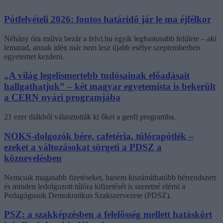
Pótfelvételi 2026: fontos határidő jár le ma éjfélkor
Néhány óra múlva bezár a felvi.hu egyik legfontosabb felülete – aki
lemarad, annak idén már nem lesz újabb esélye szeptemberben
egyetemet kezdeni.
„A világ legelismertebb tudósainak előadásait
hallgathatjuk” – két magyar egyetemista is bekerült
a CERN nyári programjába
21 ezer diákból választották ki őket a genfi programba.
NOKS-dolgozók bére, cafetéria, túlórapótlék –
ezeket a változásokat sürgeti a PDSZ a
köznevelésben
Nemcsak magasabb fizetéseket, hanem kiszámíthatóbb bérrendszert
és minden ledolgozott túlóra kifizetését is szeretné elérni a
Pedagógusok Demokratikus Szakszervezete (PDSZ).
PSZ: a szakképzésben a felelősség mellett hatáskört