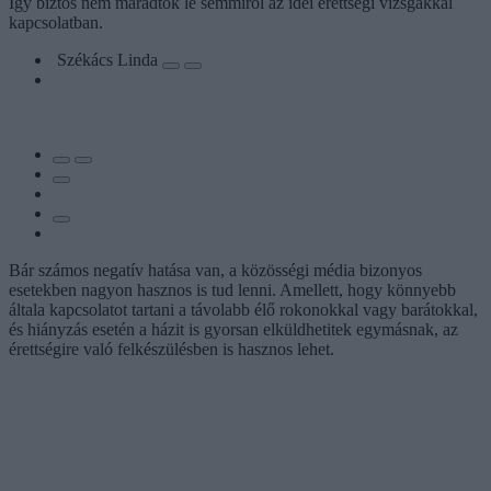
Így biztos nem maradtok le semmiről az idei érettségi vizsgákkal
kapcsolatban.
Székács Linda
Bár számos negatív hatása van, a közösségi média bizonyos
esetekben nagyon hasznos is tud lenni. Amellett, hogy könnyebb
általa kapcsolatot tartani a távolabb élő rokonokkal vagy barátokkal,
és hiányzás esetén a házit is gyorsan elküldhetitek egymásnak, az
érettségire való felkészülésben is hasznos lehet.