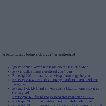
A legfontosabb tudnivalók a 2024-es érettségiről
Így változik a középszintű matekérettségi 2024-ben
Így változik a magyarérettségi 2024-ben
Érettségi 2024: itt az összes vizsgadátum egy helyen
Érettségi 2024: ezekből a tantárgyakból idén lehet először
vizsgázni
Így tudjátok kiváltani a nyelvvizsga-bizonyítványotokat az
érettségivel
Érettségire felkészítő könyvsorozatot készített az ELTE
Érettségi 2024: itt nézhetitek meg mintafeladatlapokat
Érettségi 2024: így osztályozzák a vizsgákat közép- és emelt