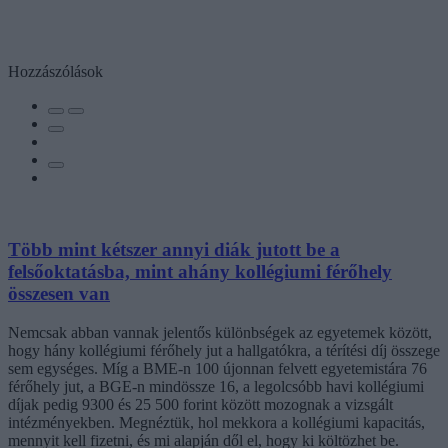
Hozzászólások
Több mint kétszer annyi diák jutott be a
felsőoktatásba, mint ahány kollégiumi férőhely
összesen van
Nemcsak abban vannak jelentős különbségek az egyetemek között,
hogy hány kollégiumi férőhely jut a hallgatókra, a térítési díj összege
sem egységes. Míg a BME-n 100 újonnan felvett egyetemistára 76
férőhely jut, a BGE-n mindössze 16, a legolcsóbb havi kollégiumi
díjak pedig 9300 és 25 500 forint között mozognak a vizsgált
intézményekben. Megnéztük, hol mekkora a kollégiumi kapacitás,
mennyit kell fizetni, és mi alapján dől el, hogy ki költözhet be.