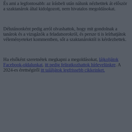
És ami a legfontosabb: az írásbeli után nálunk nézhetitek át először
a szaktanárok által kidolgozott, nem hivatalos megoldásokat.
Délutánonként pedig arról olvashattok, hogy mit gondolnak a
tanárok és a vizsgázók a feladatsorokról, és persze ti is leírhatjátok
véleményeteket kommentben, sőt a szaktanároktól is kérdezhettek.
Ha elsőként szeretnétek megkapni a megoldásokat,
lájkoljátok
Facebook-oldalunkat
,
itt pedig feliratkozhattok hírlevelünkre
. A
2024-es érettségiről
itt találjátok legfrissebb cikkeinket.