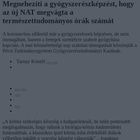
Megnehezíti a gyógyszerészképzést, hogy
az új NAT megvágta a
természettudományos órák számát
A koronavírus előkerül már a gyógyszerészeti képzésen, de nem
önmagában, hanem a betegek személyre szabott gyógyítása
kapcsán. A mai kémiaérettségi nap szakmai támogatását köszönjük a
Pécsi Tudományegyetem Gyógyszerésztudományi Karának.
Tarnay Kristóf
„A kémia szükséges készség a hallgatóinknál, de talán pontosabb
megfogalmazás, hogy nálunk a biológia-kémia határterületei
fontosabbak, a klasszikus ipari kémia iránt érdeklődő diákok
vélhetően inkább a vegyész képzést választják” – fogalmaz