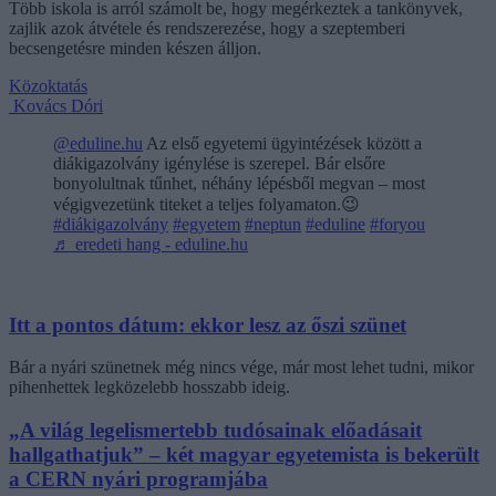
Több iskola is arról számolt be, hogy megérkeztek a tankönyvek,
zajlik azok átvétele és rendszerezése, hogy a szeptemberi
becsengetésre minden készen álljon.
Közoktatás
Kovács Dóri
@eduline.hu
Az első egyetemi ügyintézések között a
diákigazolvány igénylése is szerepel. Bár elsőre
bonyolultnak tűnhet, néhány lépésből megvan – most
végigvezetünk titeket a teljes folyamaton.😉
#diákigazolvány
#egyetem
#neptun
#eduline
#foryou
♬ eredeti hang - eduline.hu
Itt a pontos dátum: ekkor lesz az őszi szünet
Bár a nyári szünetnek még nincs vége, már most lehet tudni, mikor
pihenhettek legközelebb hosszabb ideig.
„A világ legelismertebb tudósainak előadásait
hallgathatjuk” – két magyar egyetemista is bekerült
a CERN nyári programjába