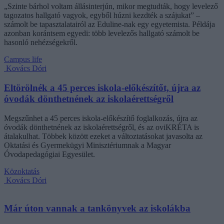
„Szinte bárhol voltam állásinterjún, mikor megtudták, hogy levelező
tagozatos hallgató vagyok, egyből húzni kezdték a szájukat” –
számolt be tapasztalatairól az Eduline-nak egy egyetemista. Példája
azonban korántsem egyedi: több levelezős hallgató számolt be
hasonló nehézségekről.
Campus life
Kovács Dóri
Eltörölnék a 45 perces iskola-előkészítőt, újra az
óvodák dönthetnének az iskolaérettségről
Megszűnhet a 45 perces iskola-előkészítő foglalkozás, újra az
óvodák dönthetnének az iskolaérettségről, és az oviKRÉTA is
átalakulhat. Többek között ezeket a változtatásokat javasolta az
Oktatási és Gyermekügyi Minisztériumnak a Magyar
Óvodapedagógiai Egyesület.
Közoktatás
Kovács Dóri
Már úton vannak a tankönyvek az iskolákba