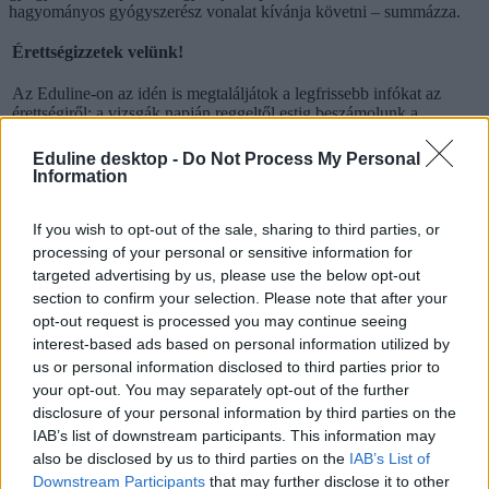
hagyományos gyógyszerész vonalat kívánja követni – summázza.
Érettségizzetek velünk!
Az Eduline-on az idén is megtaláljátok a legfrissebb infókat az
érettségiről: a vizsgák napján reggeltől estig beszámolunk a
legfontosabb hírekről, megtudhatjátok, milyen feladatokat kell
megoldaniuk a középszinten vizsgázóknak, de az emelt szintű
Eduline desktop -
Do Not Process My Personal
írásbelikről is nálunk találjátok meg a tudnivalókat.
Information
És ami a legfontosabb: az írásbeli után nálunk nézhetitek át először
a szaktanárok által kidolgozott, nem hivatalos megoldásokat.
If you wish to opt-out of the sale, sharing to third parties, or
processing of your personal or sensitive information for
Délutánonként arról olvashattok, hogy mit gondolnak a tanárok és
targeted advertising by us, please use the below opt-out
a vizsgázók a feladatsorokról, és persze ti is leírhatjátok
section to confirm your selection. Please note that after your
véleményeteket kommentben, sőt a szaktanároktól is kérdezhettek.
opt-out request is processed you may continue seeing
Ha elsőként szeretnétek megkapni a megoldásokat,
lájkoljátok
interest-based ads based on personal information utilized by
Facebook-oldalunkat
,
itt pedig feliratkozhattok hírlevelünkre
. A
us or personal information disclosed to third parties prior to
2023-es érettségiről
itt találjátok legfrissebb cikkeinket
.
your opt-out. You may separately opt-out of the further
disclosure of your personal information by third parties on the
IAB’s list of downstream participants. This information may
also be disclosed by us to third parties on the
IAB’s List of
Downstream Participants
that may further disclose it to other