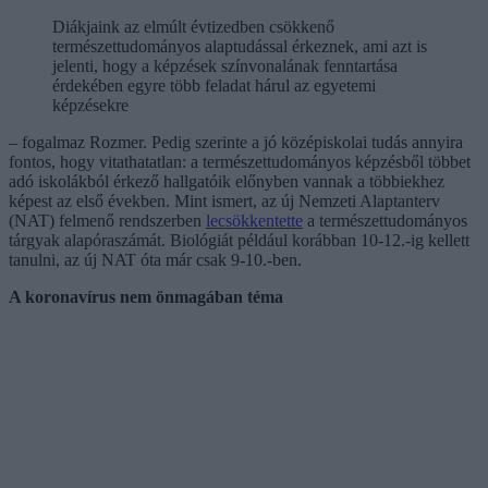
Diákjaink az elmúlt évtizedben csökkenő
természettudományos alaptudással érkeznek, ami azt is
jelenti, hogy a képzések színvonalának fenntartása
érdekében egyre több feladat hárul az egyetemi
képzésekre
– fogalmaz Rozmer. Pedig szerinte a jó középiskolai tudás annyira
fontos, hogy vitathatatlan: a természettudományos képzésből többet
adó iskolákból érkező hallgatóik előnyben vannak a többiekhez
képest az első években. Mint ismert, az új Nemzeti Alaptanterv
(NAT) felmenő rendszerben
lecsökkentette
a természettudományos
tárgyak alapóraszámát. Biológiát például korábban 10-12.-ig kellett
tanulni, az új NAT óta már csak 9-10.-ben.
A koronavírus nem önmagában téma