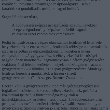
korlátlanul növelni a tananyagot az újdonságokkal, sem a
korábbiakat gondolkodás nélkül kihagyni belőle”.
Stagnáló népszerűség
A gyógyszerészképzés népszerűsége az elmúlt években
az egészségtudományi képzéseken belül stagnál,
válaszolta ezzel kapcsolatos kérdésünkre.
Pedig hangsúlyozza, a végzés után számos területen el lehet vele
helyezkedni és az erre a szakra jelentkezők többsége a tapasztalataik
alapján célzottan az egészségtudományi vonalon is kíván
elhelyezkedni. „A gyógyszerészek elhelyezkedési lehetőségei
nagyon jónak mondhatók, hagyományosan a három gyógyszerész
szakirány által lefedett területen, melyek a közforgalmú – azaz a
gyógyszertárak – a klinikai, és az ipari gyógyszerészet. Mindegyik
területen keresik a munkáltatók a frissen végzett
gyógyszerészeinket” – összegez Rozmer Zsuzsanna.
Ezeken kívül a gyógyszerészek több más egészségmegőrzéssel
foglalkozó területen is sikeresen elhelyezkedhetnek, például a
kozmetikai iparban, a biotechnológia vagy akár a
táplálékkiegészítők területén – teszi hozzá. Továbbképzések után
pedig számos további terület is elérhetővé válik számukra, így a
gyógyszerész diploma nagyon jó alap lehet akkor is, ha valaki nem a