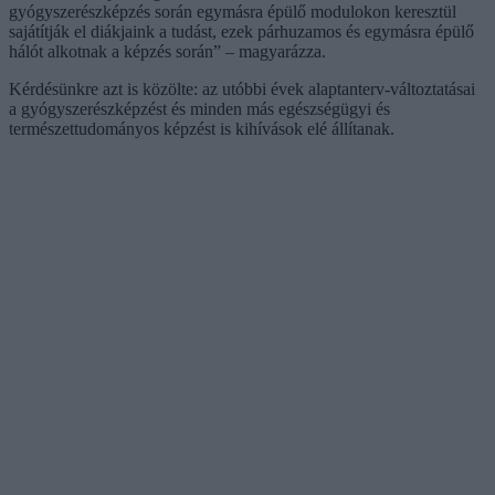
gyógyszerészképzés során egymásra épülő modulokon keresztül
sajátítják el diákjaink a tudást, ezek párhuzamos és egymásra épülő
hálót alkotnak a képzés során” – magyarázza.
Kérdésünkre azt is közölte: az utóbbi évek alaptanterv-változtatásai
a gyógyszerészképzést és minden más egészségügyi és
természettudományos képzést is kihívások elé állítanak.