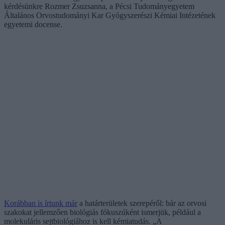
kérdésünkre Rozmer Zsuzsanna, a Pécsi Tudományegyetem
Általános Orvostudományi Kar Gyógyszerészi Kémiai Intézetének
egyetemi docense.
Korábban is írtunk már
a határterületek szerepéről: bár az orvosi
szakokat jellemzően biológiás fókuszúként ismerjük, például a
molekuláris sejtbiológiához is kell kémiatudás. „A