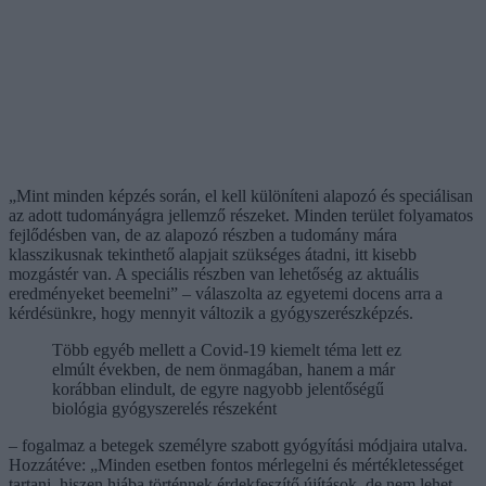
„Mint minden képzés során, el kell különíteni alapozó és speciálisan
az adott tudományágra jellemző részeket. Minden terület folyamatos
fejlődésben van, de az alapozó részben a tudomány mára
klasszikusnak tekinthető alapjait szükséges átadni, itt kisebb
mozgástér van. A speciális részben van lehetőség az aktuális
eredményeket beemelni” – válaszolta az egyetemi docens arra a
kérdésünkre, hogy mennyit változik a gyógyszerészképzés.
Több egyéb mellett a Covid-19 kiemelt téma lett ez
elmúlt években, de nem önmagában, hanem a már
korábban elindult, de egyre nagyobb jelentőségű
biológia gyógyszerelés részeként
– fogalmaz a betegek személyre szabott gyógyítási módjaira utalva.
Hozzátéve: „Minden esetben fontos mérlegelni és mértékletességet
tartani, hiszen hiába történnek érdekfeszítő újítások, de nem lehet