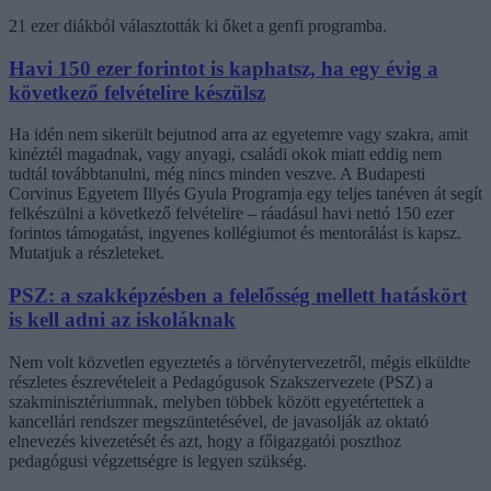
21 ezer diákból választották ki őket a genfi programba.
Havi 150 ezer forintot is kaphatsz, ha egy évig a
következő felvételire készülsz
Ha idén nem sikerült bejutnod arra az egyetemre vagy szakra, amit
kinéztél magadnak, vagy anyagi, családi okok miatt eddig nem
tudtál továbbtanulni, még nincs minden veszve. A Budapesti
Corvinus Egyetem Illyés Gyula Programja egy teljes tanéven át segít
felkészülni a következő felvételire – ráadásul havi nettó 150 ezer
forintos támogatást, ingyenes kollégiumot és mentorálást is kapsz.
Mutatjuk a részleteket.
PSZ: a szakképzésben a felelősség mellett hatáskört
is kell adni az iskoláknak
Nem volt közvetlen egyeztetés a törvénytervezetről, mégis elküldte
részletes észrevételeit a Pedagógusok Szakszervezete (PSZ) a
szakminisztériumnak, melyben többek között egyetértettek a
kancellári rendszer megszüntetésével, de javasolják az oktató
elnevezés kivezetését és azt, hogy a főigazgatói poszthoz
pedagógusi végzettségre is legyen szükség.