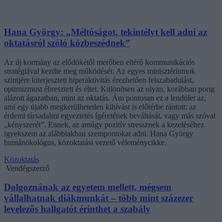
Hana György: „Méltóságot, tekintélyt kell adni az
oktatásról szóló közbeszédnek”
Az új kormány az elődökétől merőben eltérő kommunikációs
stratégiával kezdte meg működését. Az egyes minisztériumok
szintjére kiterjesztett hiperaktivitás érezhetően felszabadulást,
optimizmust ébresztett és éltet. Különösen az olyan, korábban porig
alázott ágazatban, mint az oktatás. Ám pontosan ez a lendület az,
ami egy újabb megkerülhetetlen kihívást is előtérbe rántott: az
érdemi társadalmi egyeztetés ígéretének beváltását, vagy más szóval
„kényszerét”. Ennek, az amúgy pozitív stressznek a kezeléséhez
igyekszem az alábbiakban szempontokat adni. Hana György
humánökológus, közoktatási vezető véleménycikke.
Közoktatás
Vendégszerző
Dolgoznának az egyetem mellett, mégsem
vállalhatnak diákmunkát – több mint százezer
levelezős hallgatót érinthet a szabály