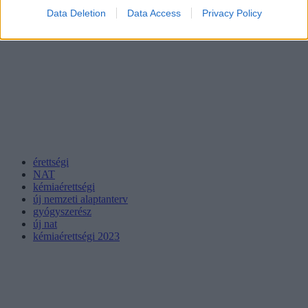
Data Deletion
Data Access
Privacy Policy
érettségi
NAT
kémiaérettségi
új nemzeti alaptanterv
gyógyszerész
új nat
kémiaérettségi 2023