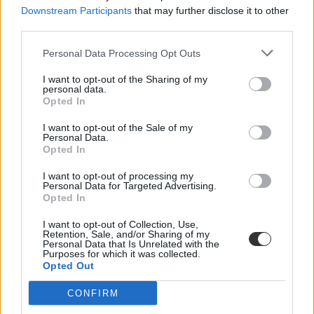
Downstream Participants
that may further disclose it to other
third parties.
egyetemi felvételi
Personal Data Processing Opt Outs
felvételi pontszámítás
hátrányos helyzet felvételi
I want to opt-out of the Sharing of my
pluszpontok felvételi
personal data.
felvételi 2023
Opted In
felvételi pontszámítás 2023
pontszámítási szabályok 2023
I want to opt-out of the Sale of my
felsőoktatási felvételi 2023
Personal Data.
egyetemi felvételi 2023
Opted In
I want to opt-out of processing my
Personal Data for Targeted Advertising.
Opted In
I want to opt-out of Collection, Use,
Retention, Sale, and/or Sharing of my
Personal Data that Is Unrelated with the
Purposes for which it was collected.
Opted Out
CONFIRM