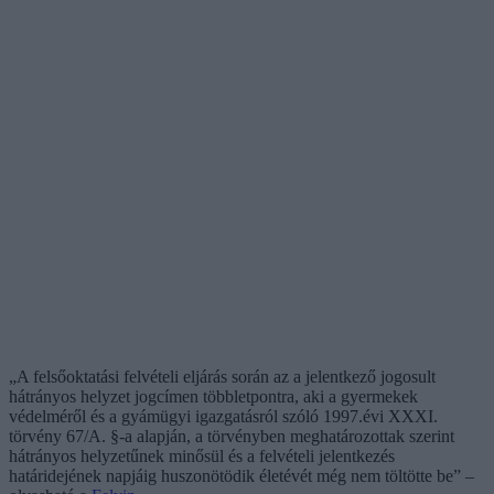
„A felsőoktatási felvételi eljárás során az a jelentkező jogosult
hátrányos helyzet jogcímen többletpontra, aki a gyermekek
védelméről és a gyámügyi igazgatásról szóló 1997.évi XXXI.
törvény 67/A. §-a alapján, a törvényben meghatározottak szerint
hátrányos helyzetűnek minősül és a felvételi jelentkezés
határidejének napjáig huszonötödik életévét még nem töltötte be” –