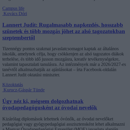
Campus life
Kovács Dóri
Lannert Judit: Rugalmasabb napkezdés, hosszabb
szünetek és több mozgás jöhet az alsó tagozatokban
szeptembertől
Tizennégy pontos szakmai javaslatcsomagot kaptak az általános
iskolák, amelynek célja, hogy csökkenjen az alsó tagozatos diákok
terhelése, és több idő jusson mozgásra, kreatív tevékenységekre,
valamint tapasztalati tanulásra. Az intézmények már a 2026/2027-es
tanévtől alkalmazhatják az ajánlásokat – írta Facebook-oldalán
Lannert Judit oktatási miniszter.
Közoktatás
Kurucz-Gáspár Tünde
Úgy néz ki, mégsem dolgozhatnak
óvodapedagógusként az óvodai nevelők
Kizárólag diplomások lehetnek óvónők, az óvodai nevelőket
pedagógiai vagy gyógypedagógiai asszisztensként lehet alkalmazni
a Magyar Óvodapedagógiai Egyesület (MOE) javaslata alapján,