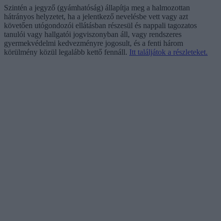
Szintén a jegyző (gyámhatóság) állapítja meg a halmozottan
hátrányos helyzetet, ha a jelentkező nevelésbe vett vagy azt
követően utógondozói ellátásban részesül és nappali tagozatos
tanulói vagy hallgatói jogviszonyban áll, vagy rendszeres
gyermekvédelmi kedvezményre jogosult, és a fenti három
körülmény közül legalább kettő fennáll.
Itt találjátok a részleteket.