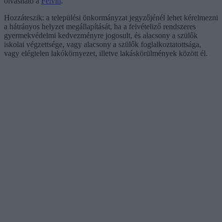
olvasható a
Felvin
.
Hozzáteszik: a települési önkormányzat jegyzőjénél lehet kérelmezni
a hátrányos helyzet megállapítását, ha a felvételiző rendszeres
gyermekvédelmi kedvezményre jogosult, és alacsony a szülők
iskolai végzettsége, vagy alacsony a szülők foglalkoztatottsága,
vagy elégtelen lakókörnyezet, illetve lakáskörülmények között él.