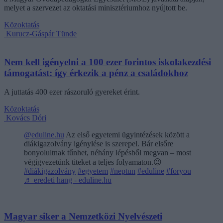
melyet a szervezet az oktatási minisztériumhoz nyújtott be.
Közoktatás
Kurucz-Gáspár Tünde
Nem kell igényelni a 100 ezer forintos iskolakezdési
támogatást: így érkezik a pénz a családokhoz
A juttatás 400 ezer rászoruló gyereket érint.
Közoktatás
Kovács Dóri
@eduline.hu
Az első egyetemi ügyintézések között a
diákigazolvány igénylése is szerepel. Bár elsőre
bonyolultnak tűnhet, néhány lépésből megvan – most
végigvezetünk titeket a teljes folyamaton.😉
#diákigazolvány
#egyetem
#neptun
#eduline
#foryou
♬ eredeti hang - eduline.hu
Magyar siker a Nemzetközi Nyelvészeti