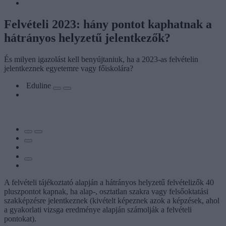
Felvételi 2023: hány pontot kaphatnak a
hátrányos helyzetű jelentkezők?
És milyen igazolást kell benyújtaniuk, ha a 2023-as felvételin
jelentkeznek egyetemre vagy főiskolára?
Eduline
A felvételi tájékoztató alapján a hátrányos helyzetű felvételizők 40
pluszpontot kapnak, ha alap-, osztatlan szakra vagy felsőoktatási
szakképzésre jelentkeznek (kivételt képeznek azok a képzések, ahol
a gyakorlati vizsga eredménye alapján számolják a felvételi
pontokat).