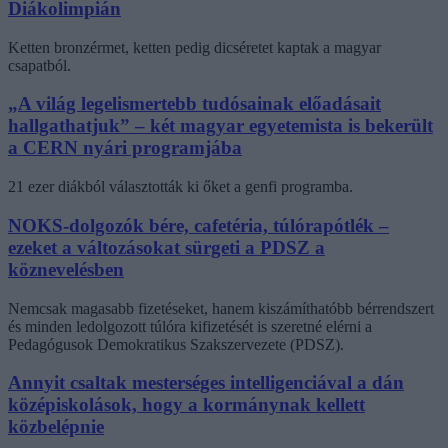
Diákolimpián
Ketten bronzérmet, ketten pedig dicséretet kaptak a magyar
csapatból.
„A világ legelismertebb tudósainak előadásait
hallgathatjuk” – két magyar egyetemista is bekerült
a CERN nyári programjába
21 ezer diákból választották ki őket a genfi programba.
NOKS-dolgozók bére, cafetéria, túlórapótlék –
ezeket a változásokat sürgeti a PDSZ a
köznevelésben
Nemcsak magasabb fizetéseket, hanem kiszámíthatóbb bérrendszert
és minden ledolgozott túlóra kifizetését is szeretné elérni a
Pedagógusok Demokratikus Szakszervezete (PDSZ).
Annyit csaltak mesterséges intelligenciával a dán
középiskolások, hogy a kormánynak kellett
közbelépnie