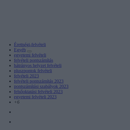
Érettségi-felvételi
Egyéb
egyetemi felvételi
felvételi pontszámítás
hátrányos helyzet felvételi
pluszpontok felvételi
felvételi 2023
felvételi pontszámítás 2023
pontszámítási szabályok 2023
felsőoktatási felvételi 2023
egyetemi felvételi 2023
+6