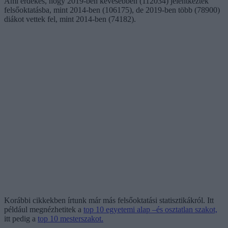
Ami érdekes, hogy 2019-ben kevesebben (112034) jelentkeztek
felsőoktatásba, mint 2014-ben (106175), de 2019-ben több (78900)
diákot vettek fel, mint 2014-ben (74182).
Korábbi cikkekben írtunk már más felsőoktatási statisztikákról. Itt
például megnézhetitek a
top 10 egyetemi alap –és osztatlan szakot,
itt pedig a
top 10 mesterszakot.