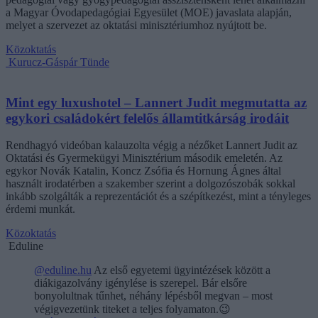
a Magyar Óvodapedagógiai Egyesület (MOE) javaslata alapján,
melyet a szervezet az oktatási minisztériumhoz nyújtott be.
Közoktatás
Kurucz-Gáspár Tünde
Mint egy luxushotel – Lannert Judit megmutatta az
egykori családokért felelős államtitkárság irodáit
Rendhagyó videóban kalauzolta végig a nézőket Lannert Judit az
Oktatási és Gyermekügyi Minisztérium második emeletén. Az
egykor Novák Katalin, Koncz Zsófia és Hornung Ágnes által
használt irodatérben a szakember szerint a dolgozószobák sokkal
inkább szolgálták a reprezentációt és a szépítkezést, mint a tényleges
érdemi munkát.
Közoktatás
Eduline
@eduline.hu
Az első egyetemi ügyintézések között a
diákigazolvány igénylése is szerepel. Bár elsőre
bonyolultnak tűnhet, néhány lépésből megvan – most
végigvezetünk titeket a teljes folyamaton.😉