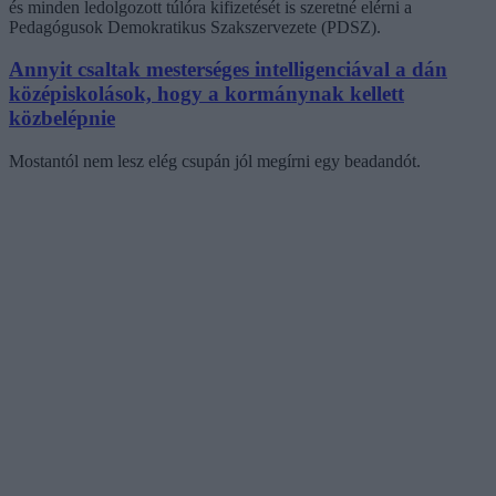
és minden ledolgozott túlóra kifizetését is szeretné elérni a
Pedagógusok Demokratikus Szakszervezete (PDSZ).
Annyit csaltak mesterséges intelligenciával a dán
középiskolások, hogy a kormánynak kellett
közbelépnie
Mostantól nem lesz elég csupán jól megírni egy beadandót.