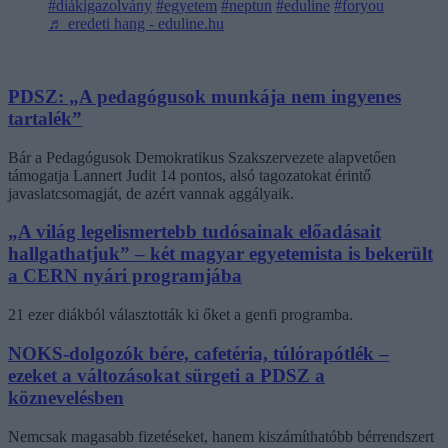
#diákigazolvány
#egyetem
#neptun
#eduline
#foryou
♬ eredeti hang - eduline.hu
PDSZ: „A pedagógusok munkája nem ingyenes
tartalék”
Bár a Pedagógusok Demokratikus Szakszervezete alapvetően
támogatja Lannert Judit 14 pontos, alsó tagozatokat érintő
javaslatcsomagját, de azért vannak aggályaik.
„A világ legelismertebb tudósainak előadásait
hallgathatjuk” – két magyar egyetemista is bekerült
a CERN nyári programjába
21 ezer diákból választották ki őket a genfi programba.
NOKS-dolgozók bére, cafetéria, túlórapótlék –
ezeket a változásokat sürgeti a PDSZ a
köznevelésben
Nemcsak magasabb fizetéseket, hanem kiszámíthatóbb bérrendszert