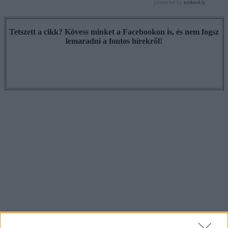
Tetszett a cikk? Kövess minket a Facebookon is, és nem fogsz
lemaradni a fontos hírekről!