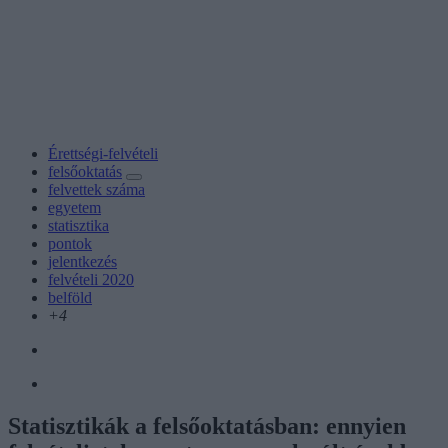
Érettségi-felvételi
felsőoktatás
felvettek száma
egyetem
statisztika
pontok
jelentkezés
felvételi 2020
belföld
+4
Statisztikák a felsőoktatásban: ennyien