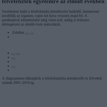
felvételiztek egyetemre az elmúlt években
Szombaton lejárt a felsőoktatási jelentkezési határidő, hamarosan
kezdődik az izgalom, vajon kit hova vesznek majd fel. A
ponthatárok kihirdetésére még várni kell, addig is érdemes
átböngészni az elmúlt évek statisztikáit.
Eduline
A diagrammon láthatjátok a felsőoktatásba jelentkezők és felvettek
számát 2001-2019-ig.