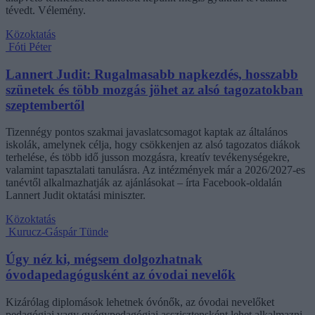
tévedt. Vélemény.
Közoktatás
Fóti Péter
Lannert Judit: Rugalmasabb napkezdés, hosszabb
szünetek és több mozgás jöhet az alsó tagozatokban
szeptembertől
Tizennégy pontos szakmai javaslatcsomagot kaptak az általános
iskolák, amelynek célja, hogy csökkenjen az alsó tagozatos diákok
terhelése, és több idő jusson mozgásra, kreatív tevékenységekre,
valamint tapasztalati tanulásra. Az intézmények már a 2026/2027-es
tanévtől alkalmazhatják az ajánlásokat – írta Facebook-oldalán
Lannert Judit oktatási miniszter.
Közoktatás
Kurucz-Gáspár Tünde
Úgy néz ki, mégsem dolgozhatnak
óvodapedagógusként az óvodai nevelők
Kizárólag diplomások lehetnek óvónők, az óvodai nevelőket
pedagógiai vagy gyógypedagógiai asszisztensként lehet alkalmazni