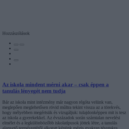
Hozzászólások
Az iskola mindent mérni akar – csak éppen a
tanulás lényegét nem tudja
Bár az iskola mint intézmény már nagyon régóta velünk van,
meglepően meglehetősen rövid múltra tekint vissza az a törekvés,
hogy mélyebben megértsük és vizsgáljuk: tulajdonképpen mit is tesz
az iskola a gyerekekkel. Az évszázadok során számtalan nevelési
elmélet és a legkülönbözőbb iskolatípusok jöttek létre, a tanulás
alapvető természetéről alkotott képünk mégis gyakran tévutakra