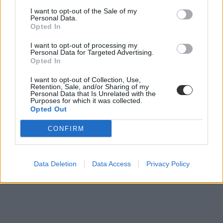
felvettek száma
I want to opt-out of the Sale of my
egyetem
Personal Data.
statisztika
Opted In
pontok
jelentkezés
I want to opt-out of processing my
Personal Data for Targeted Advertising.
felvételi 2020
Opted In
belföld
I want to opt-out of Collection, Use,
Retention, Sale, and/or Sharing of my
Personal Data that Is Unrelated with the
Purposes for which it was collected.
Opted Out
CONFIRM
Data Deletion
Data Access
Privacy Policy