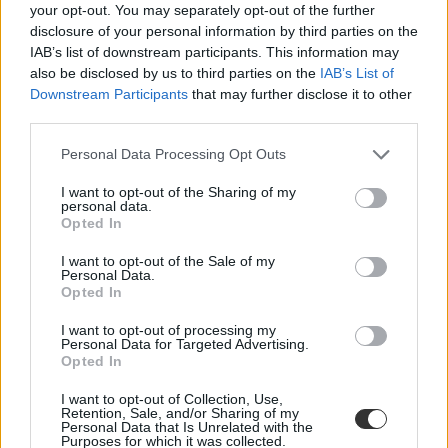
your opt-out. You may separately opt-out of the further
német érettségi 2019
disclosure of your personal information by third parties on the
belföld
érettségi 2019
IAB’s list of downstream participants. This information may
történelem érettségi 2019
also be disclosed by us to third parties on the
IAB’s List of
magyar érettségi 2019
Downstream Participants
that may further disclose it to other
matek érettségi 2019
third parties.
angol érettségi 2019
érettségi dátumok 2019
Personal Data Processing Opt Outs
I want to opt-out of the Sharing of my
personal data.
Opted In
I want to opt-out of the Sale of my
Personal Data.
Opted In
I want to opt-out of processing my
Personal Data for Targeted Advertising.
Opted In
I want to opt-out of Collection, Use,
Retention, Sale, and/or Sharing of my
Personal Data that Is Unrelated with the
Purposes for which it was collected.