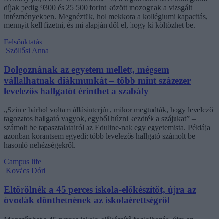
díjak pedig 9300 és 25 500 forint között mozognak a vizsgált
intézményekben. Megnéztük, hol mekkora a kollégiumi kapacitás,
mennyit kell fizetni, és mi alapján dől el, hogy ki költözhet be.
Felsőoktatás
Szöllősi Anna
Dolgoznának az egyetem mellett, mégsem
vállalhatnak diákmunkát – több mint százezer
levelezős hallgatót érinthet a szabály
„Szinte bárhol voltam állásinterjún, mikor megtudták, hogy levelező
tagozatos hallgató vagyok, egyből húzni kezdték a szájukat” –
számolt be tapasztalatairól az Eduline-nak egy egyetemista. Példája
azonban korántsem egyedi: több levelezős hallgató számolt be
hasonló nehézségekről.
Campus life
Kovács Dóri
Eltörölnék a 45 perces iskola-előkészítőt, újra az
óvodák dönthetnének az iskolaérettségről