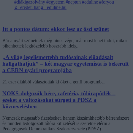
#diákigazolvány
#egyetem
#neptun
#eduline
#foryou
♬ eredeti hang - eduline.hu
Itt a pontos dátum: ekkor lesz az őszi szünet
Bár a nyári szünetnek még nincs vége, már most lehet tudni, mikor
pihenhettek legközelebb hosszabb ideig.
„A világ legelismertebb tudósainak előadásait
hallgathatjuk” – két magyar egyetemista is bekerült
a CERN nyári programjába
21 ezer diákból választották ki őket a genfi programba.
NOKS-dolgozók bére, cafetéria, túlórapótlék –
ezeket a változásokat sürgeti a PDSZ a
köznevelésben
Nemcsak magasabb fizetéseket, hanem kiszámíthatóbb bérrendszert
és minden ledolgozott túlóra kifizetését is szeretné elérni a
Pedagógusok Demokratikus Szakszervezete (PDSZ).