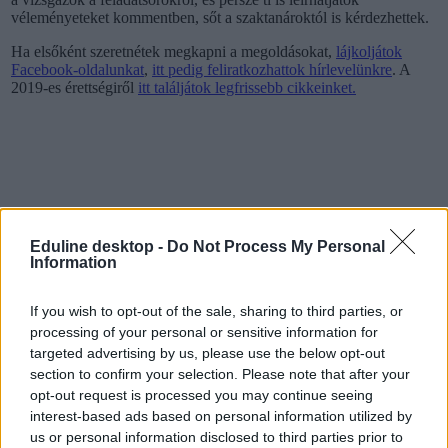
véleményeteket kommentben, sőt a szaktanároktól is kérdezhettek.
Ha elsőként szeretnétek megkapni a megoldásokat,
lájkoljátok
Facebook-oldalunkat
,
itt pedig feliratkozhattok hírlevelünkre
. A
2019-es érettségiről
itt találjátok legfrissebb cikkeinket.
Eduline desktop -
Do Not Process My Personal
Information
If you wish to opt-out of the sale, sharing to third parties, or
processing of your personal or sensitive information for
targeted advertising by us, please use the below opt-out
section to confirm your selection. Please note that after your
opt-out request is processed you may continue seeing
interest-based ads based on personal information utilized by
us or personal information disclosed to third parties prior to