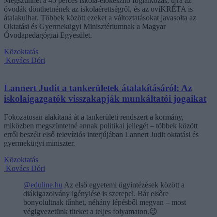
Megszűnhet a 45 perces iskola-előkészítő foglalkozás, újra az
óvodák dönthetnének az iskolaérettségről, és az oviKRÉTA is
átalakulhat. Többek között ezeket a változtatásokat javasolta az
Oktatási és Gyermekügyi Minisztériumnak a Magyar
Óvodapedagógiai Egyesület.
Közoktatás
Kovács Dóri
Lannert Judit a tankerületek átalakításáról: Az
iskolaigazgatók visszakapják munkáltatói jogaikat
Fokozatosan alakítaná át a tankerületi rendszert a kormány,
miközben megszüntetné annak politikai jellegét – többek között
erről beszélt első televíziós interjújában Lannert Judit oktatási és
gyermekügyi miniszter.
Közoktatás
Kovács Dóri
@eduline.hu
Az első egyetemi ügyintézések között a
diákigazolvány igénylése is szerepel. Bár elsőre
bonyolultnak tűnhet, néhány lépésből megvan – most
végigvezetünk titeket a teljes folyamaton.😉