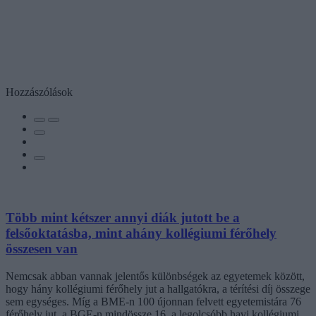
Hozzászólások
Több mint kétszer annyi diák jutott be a
felsőoktatásba, mint ahány kollégiumi férőhely
összesen van
Nemcsak abban vannak jelentős különbségek az egyetemek között,
hogy hány kollégiumi férőhely jut a hallgatókra, a térítési díj összege
sem egységes. Míg a BME-n 100 újonnan felvett egyetemistára 76
férőhely jut, a BGE-n mindössze 16, a legolcsóbb havi kollégiumi