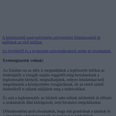
A középszintű magyarérettségi szövegértési feladatsoráról itt
találjátok az első infókat.
Az érvelésről és a gyakorlati szövegalkotásról pedig itt olvashattok.
Érettségizzetek velünk!
Az Eduline-on az idén is megtaláljátok a legfrissebb infókat az
érettségiről: a vizsgák napján reggeltől estig beszámolunk a
legfontosabb hírekről, megtudhatjátok, milyen feladatokat kell
megoldaniuk a középszinten vizsgázóknak, de az emelt szintű
írásbelikről is nálunk találjátok meg a tudnivalókat.
És ami a legfontosabb: az írásbeli után nálunk nézhetitek át először
a szaktanárok által kidolgozott, nem hivatalos megoldásokat.
Délutánonként arról olvashattok, hogy mit gondolnak a tanárok és
a vizsgázók a feladatsorokról, és persze ti is leírhatjátok