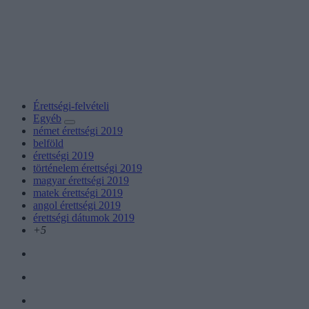
Érettségi-felvételi
Egyéb
német érettségi 2019
belföld
érettségi 2019
történelem érettségi 2019
magyar érettségi 2019
matek érettségi 2019
angol érettségi 2019
érettségi dátumok 2019
+5