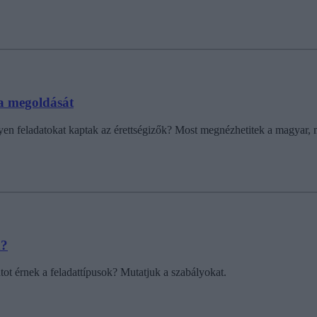
ga megoldását
yen feladatokat kaptak az érettségizők? Most megnézhetitek a magyar, ma
n?
ot érnek a feladattípusok? Mutatjuk a szabályokat.