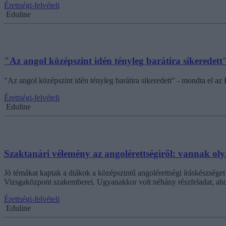
Érettségi-felvételi
Eduline
"Az angol középszint idén tényleg barátira sikeredett"
"Az angol középszint idén tényleg barátira sikeredett" - mondta el az 
Érettségi-felvételi
Eduline
Szaktanári vélemény az angolérettségiről: vannak oly
Jó témákat kaptak a diákok a középszintű angolérettségi íráskészsége
Vizsgaközpont szakemberei. Ugyanakkor volt néhány részfeladat, ahol
Érettségi-felvételi
Eduline