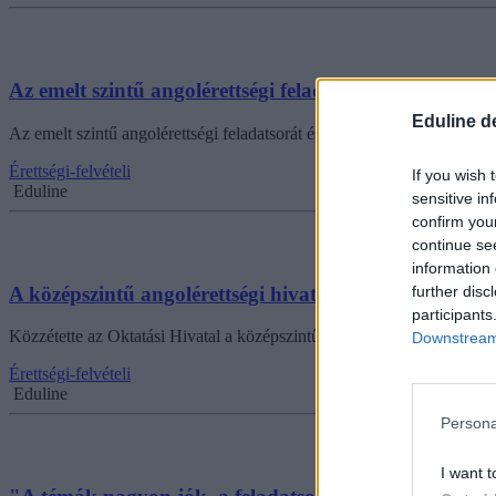
Az emelt szintű angolérettségi feladatai és a hivatalos
Eduline d
Az emelt szintű angolérettségi feladatsorát és hivatalos megoldását is 
Érettségi-felvételi
If you wish 
Eduline
sensitive in
confirm you
continue se
information 
A középszintű angolérettségi hivatalos megoldása
further disc
participants
Közzétette az Oktatási Hivatal a középszintű angolérettségi feladatsorá
Downstream 
Érettségi-felvételi
Eduline
Persona
I want t