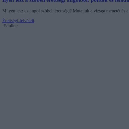
Milyen lesz az angol szóbeli érettségi? Mutatjuk a vizsga menetét és
Érettségi-felvételi
Eduline