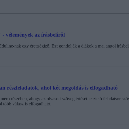
 - vélemények az írásbeliről
Eduline-nak egy érettségiző. Ezt gondolják a diákok a mai angol írásbeli
an részfeladatok, ahol két megoldás is elfogadható
t mérő részében, ahogy az olvasott szöveg értését tesztelő feladatsor 
 több válasz is elfogadható.