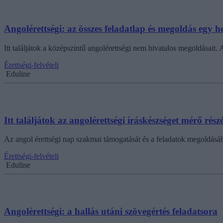
Angolérettségi: az összes feladatlap és megoldás egy h
Itt találjátok a középszintű angolérettségi nem hivatalos megoldásai
Érettségi-felvételi
Eduline
Itt találjátok az angolérettségi íráskészséget mérő rés
Az angol érettségi nap szakmai támogatását és a feladatok megoldás
Érettségi-felvételi
Eduline
Angolérettségi: a hallás utáni szövegértés feladatsora