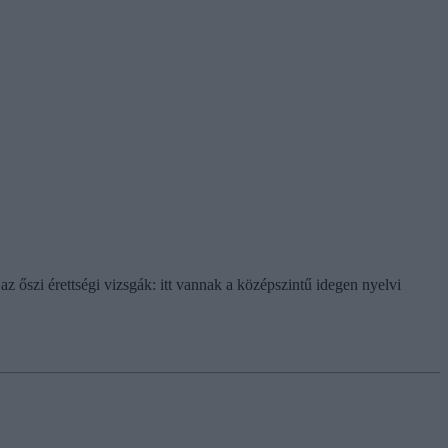
 őszi érettségi vizsgák: itt vannak a középszintű idegen nyelvi