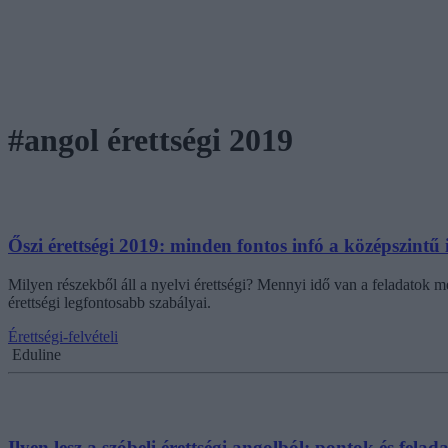
#angol érettségi 2019
Őszi érettségi 2019: minden fontos infó a középszintű 
Milyen részekből áll a nyelvi érettségi? Mennyi idő van a feladatok 
érettségi legfontosabb szabályai.
Érettségi-felvételi
Eduline
Ilyen lesz a szóbeli érettségi angolból: pontok és felad