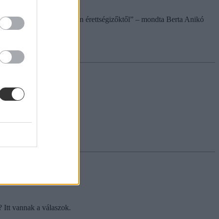
 amit elvárunk a középszinten érettségizőktől” – mondta Berta Anikó
? Itt vannak a válaszok.