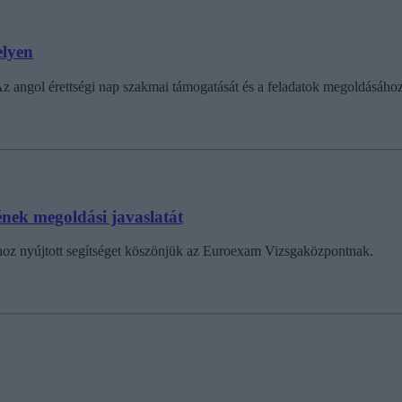
elyen
t. Az angol érettségi nap szakmai támogatását és a feladatok megoldásá
zének megoldási javaslatát
ához nyújtott segítséget köszönjük az Euroexam Vizsgaközpontnak.