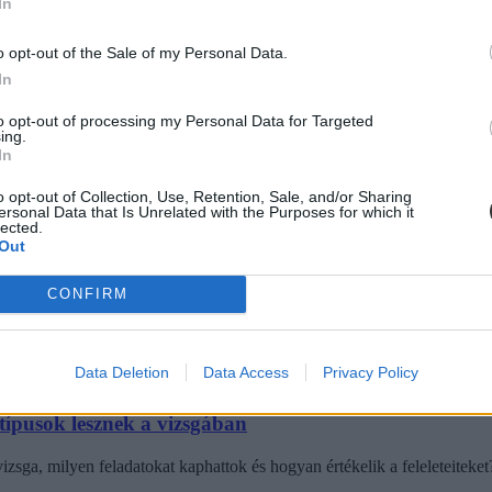
 teljesen megfelelő volt"
In
nagyon jók voltak, a feladatsor szintje pedig teljesen megfelelt annak,
o opt-out of the Sale of my Personal Data.
glepetést, a feladattípusok is a jól megszokottak voltak.
In
to opt-out of processing my Personal Data for Targeted
ing.
In
o opt-out of Collection, Use, Retention, Sale, and/or Sharing
ersonal Data that Is Unrelated with the Purposes for which it
 tartják
lected.
Out
asztalataikról.
CONFIRM
Data Deletion
Data Access
Privacy Policy
attípusok lesznek a vizsgában
vizsga, milyen feladatokat kaphattok és hogyan értékelik a feleleteiteket