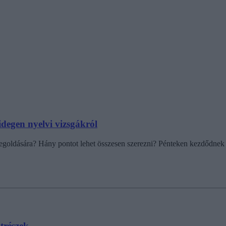
idegen nyelvi vizsgákról
megoldására? Hány pontot lehet összesen szerezni? Pénteken kezdődnek az
atrészek