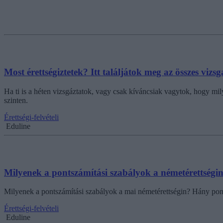
Most érettségiztetek? Itt találjátok meg az összes vizs
Ha ti is a héten vizsgáztatok, vagy csak kíváncsiak vagytok, hogy mil
szinten.
Érettségi-felvételi
Eduline
Milyenek a pontszámítási szabályok a németérettségi
Milyenek a pontszámítási szabályok a mai németérettségin? Hány pont
Érettségi-felvételi
Eduline