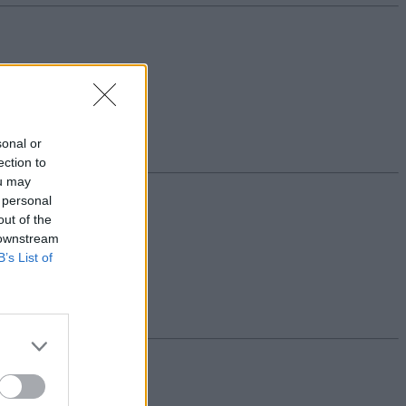
sonal or
ection to
ou may
 personal
out of the
 downstream
B’s List of