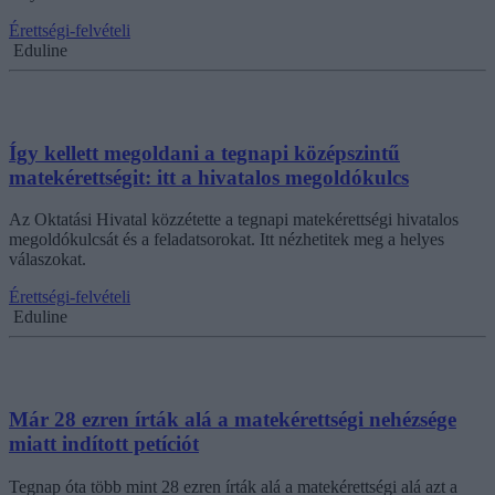
Érettségi-felvételi
Eduline
Így kellett megoldani a tegnapi középszintű
matekérettségit: itt a hivatalos megoldókulcs
Az Oktatási Hivatal közzétette a tegnapi matekérettségi hivatalos
megoldókulcsát és a feladatsorokat. Itt nézhetitek meg a helyes
válaszokat.
Érettségi-felvételi
Eduline
Már 28 ezren írták alá a matekérettségi nehézsége
miatt indított petíciót
Tegnap óta több mint 28 ezren írták alá a matekérettségi alá azt a