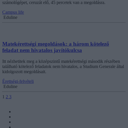
számológépet, ceruzát elő, 45 percetek van a megoldásra.
Campus life
Eduline
Matekérettségi megoldások: a három kötelező
feladat nem hivatalos javítókulcsa
Itt nézhetitek meg a középszintű matekérettségi második részében
található kötelező feladatok nem hivatalos, a Studium Generale által
kidolgozott megoldásait.
Érettségi-felvételi
Eduline
1
2
3