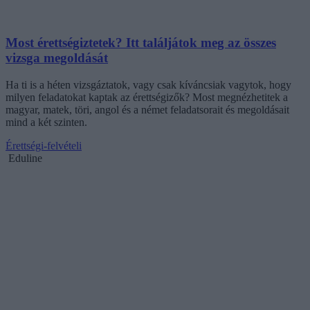
Most érettségiztetek? Itt találjátok meg az összes
vizsga megoldását
Ha ti is a héten vizsgáztatok, vagy csak kíváncsiak vagytok, hogy
milyen feladatokat kaptak az érettségizők? Most megnézhetitek a
magyar, matek, töri, angol és a német feladatsorait és megoldásait
mind a két szinten.
Érettségi-felvételi
Eduline