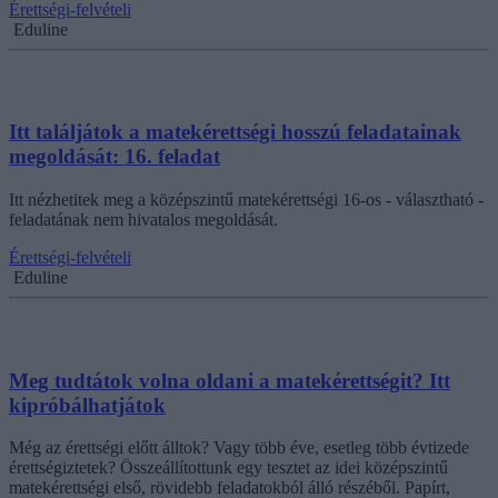
Érettségi-felvételi
Eduline
Itt találjátok a matekérettségi hosszú feladatainak
megoldását: 16. feladat
Itt nézhetitek meg a középszintű matekérettségi 16-os - választható -
feladatának nem hivatalos megoldását.
Érettségi-felvételi
Eduline
Meg tudtátok volna oldani a matekérettségit? Itt
kipróbálhatjátok
Még az érettségi előtt álltok? Vagy több éve, esetleg több évtizede
érettségiztetek? Összeállítottunk egy tesztet az idei középszintű
matekérettségi első, rövidebb feladatokból álló részéből. Papírt,