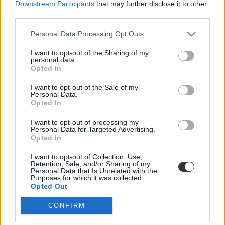
"A gyengébb tanulók számára majdhogynem
Downstream Participants
that may further disclose it to other
megoldhatatlanok voltak egyes feladatok"
third parties.
Megoldhatóaknak, de egyúttal vegyes nehézségűeknek találták a
Personal Data Processing Opt Outs
keddi matematika érettségi írásbeli feladatait a vizsga után az MTI-
nek nyilatkozó intézményvezetők és szaktanárok.
I want to opt-out of the Sharing of my
personal data.
Érettségi-felvételi
Opted In
MTI
I want to opt-out of the Sale of my
Personal Data.
Opted In
Középszintű matekérettségi: mikor kell szóbelizni?
I want to opt-out of processing my
Personal Data for Targeted Advertising.
Opted In
Hány százaléktól van meg a kettes a közép- és az emelt szintű
érettségin? Mutatjuk a pontozási szabályokat.
I want to opt-out of Collection, Use,
Retention, Sale, and/or Sharing of my
Érettségi-felvételi
Personal Data that Is Unrelated with the
Eduline
Purposes for which it was collected.
Opted Out
CONFIRM
A kettest könnyű volt megszerezni a mai