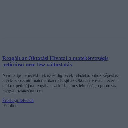
Reagált az Oktatási Hivatal a matekérettségis
petícióra: nem lesz változtatás
Nem tartja nehezebbnek az eddigi évek feladatsoraihoz képest az
idei középszintű matematikaérettségit az Oktatási Hivatal, ezért a
diákok petíciójára reagálva azt írták, nincs lehetőség a pontozás
megváltoztatására sem.
Érettségi-felvételi
Eduline