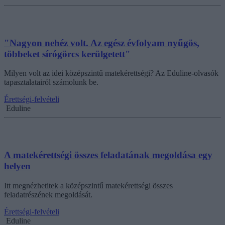
"Nagyon nehéz volt. Az egész évfolyam nyűgös,
többeket sírógörcs kerülgetett"
Milyen volt az idei középszintű matekérettségi? Az Eduline-olvasók
tapasztalatairól számolunk be.
Érettségi-felvételi
Eduline
A matekérettségi összes feladatának megoldása egy
helyen
Itt megnézhetitek a középszintű matekérettségi összes
feladatrészének megoldását.
Érettségi-felvételi
Eduline