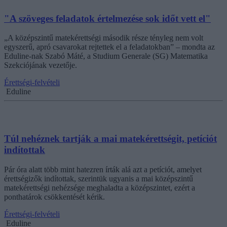
"A szöveges feladatok értelmezése sok időt vett el"
„A középszintű matekérettségi második része tényleg nem volt
egyszerű, apró csavarokat rejtettek el a feladatokban” – mondta az
Eduline-nak Szabó Máté, a Studium Generale (SG) Matematika
Szekciójának vezetője.
Érettségi-felvételi
Eduline
Túl nehéznek tartják a mai matekérettségit, petíciót
indítottak
Pár óra alatt több mint hatezren írták alá azt a petíciót, amelyet
érettségizők indítottak, szerintük ugyanis a mai középszintű
matekérettségi nehézsége meghaladta a középszintet, ezért a
ponthatárok csökkentését kérik.
Érettségi-felvételi
Eduline