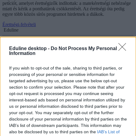
petíciót, amelyet érettségizők indítottak: a matekérettségi nehézsége
miatt és kérik a ponthatárok csökkentését. Az érettségi óta pedig
egyre több közös sírós programot hirdetnek a diákok.
Érettségi-felvételi
Eduline
Eduline desktop -
Do Not Process My Personal
Information
Sokszínű feladatsort kaptak az emelt szinten
érettségizők
If you wish to opt-out of the sale, sharing to third parties, or
processing of your personal or sensitive information for
"Szinte mindenféle téma volt a feladatok között: egyenletek,
targeted advertising by us, please use the below opt-out
barátságosabb valószínűségszámítás és kombinatorika is" - mondta
section to confirm your selection. Please note that after your
egy végzős diák az Eduline-nak. Színes feladatsort kaptak az emelt
szinten érettségizők.
opt-out request is processed you may continue seeing
interest-based ads based on personal information utilized by
Érettségi-felvételi
us or personal information disclosed to third parties prior to
Eduline
your opt-out. You may separately opt-out of the further
disclosure of your personal information by third parties on the
IAB’s list of downstream participants. This information may
also be disclosed by us to third parties on the
IAB’s List of