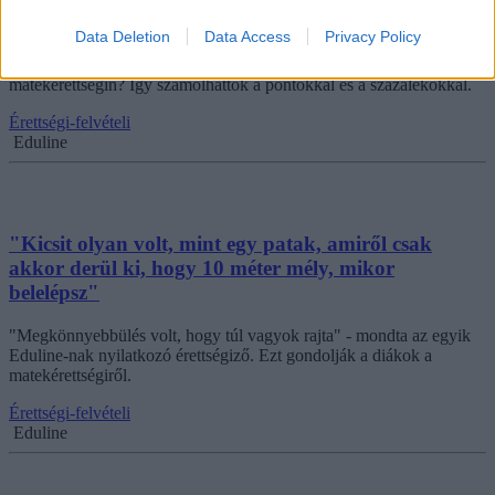
matekérettségin?
Data Deletion
Data Access
Privacy Policy
Fellélegezhetek azok, akik nem az ötösre hajtottak a mai
matekérettségin? Így számolhattok a pontokkal és a százalékokkal.
Érettségi-felvételi
Eduline
"Kicsit olyan volt, mint egy patak, amiről csak
akkor derül ki, hogy 10 méter mély, mikor
belelépsz"
"Megkönnyebbülés volt, hogy túl vagyok rajta" - mondta az egyik
Eduline-nak nyilatkozó érettségiző. Ezt gondolják a diákok a
matekérettségiről.
Érettségi-felvételi
Eduline