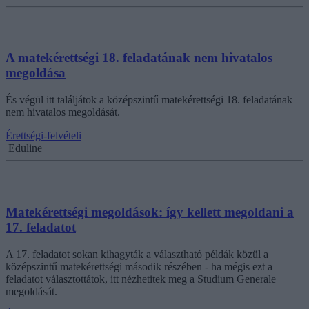
A matekérettségi 18. feladatának nem hivatalos
megoldása
És végül itt találjátok a középszintű matekérettségi 18. feladatának
nem hivatalos megoldását.
Érettségi-felvételi
Eduline
Matekérettségi megoldások: így kellett megoldani a
17. feladatot
A 17. feladatot sokan kihagyták a választható példák közül a
középszintű matekérettségi második részében - ha mégis ezt a
feladatot választottátok, itt nézhetitek meg a Studium Generale
megoldását.