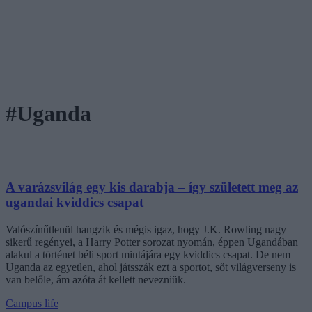
#Uganda
A varázsvilág egy kis darabja – így született meg az
ugandai kviddics csapat
Valószínűtlenül hangzik és mégis igaz, hogy J.K. Rowling nagy
sikerű regényei, a Harry Potter sorozat nyomán, éppen Ugandában
alakul a történet béli sport mintájára egy kviddics csapat. De nem
Uganda az egyetlen, ahol játsszák ezt a sportot, sőt világverseny is
van belőle, ám azóta át kellett nevezniük.
Campus life