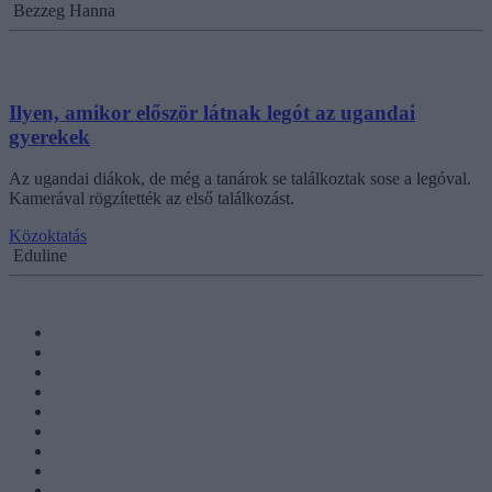
Bezzeg Hanna
Ilyen, amikor először látnak legót az ugandai
gyerekek
Az ugandai diákok, de még a tanárok se találkoztak sose a legóval.
Kamerával rögzítették az első találkozást.
Közoktatás
Eduline