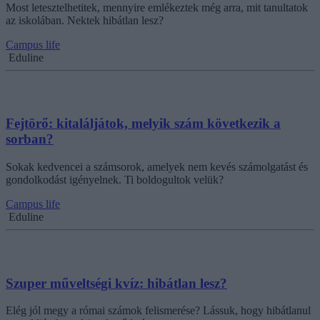
Most letesztelhetitek, mennyire emlékeztek még arra, mit tanultatok
az iskolában. Nektek hibátlan lesz?
Campus life
Eduline
Fejtörő: kitaláljátok, melyik szám következik a
sorban?
Sokak kedvencei a számsorok, amelyek nem kevés számolgatást és
gondolkodást igényelnek. Ti boldogultok velük?
Campus life
Eduline
Szuper műveltségi kvíz: hibátlan lesz?
Elég jól megy a római számok felismerése? Lássuk, hogy hibátlanul