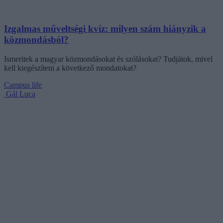
Izgalmas műveltségi kvíz: milyen szám hiányzik a
közmondásból?
Ismeritek a magyar közmondásokat és szólásokat? Tudjátok, mivel
kell kiegészíteni a következő mondatokat?
Campus life
Gál Luca