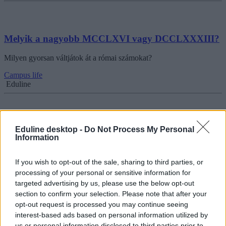
Melyik a nagyobb MCCLXVI vagy DCCLXXXIII?
Milyen gyorsan váltjátok át a római számokat?
Campus life
Eduline
Eduline desktop -
Do Not Process My Personal
Friss felmérés: ennyi az átlag magyar osztálylétszám
Information
az iskolákban
Nyilvános az OECD legfrissebb kutatása, ami a koronavírus hatásait
If you wish to opt-out of the sale, sharing to third parties, or
is elemezte – nézzük hány diák tanul egy átlagos magyar
processing of your personal or sensitive information for
középiskolában vagy általános iskolában, mennyit költ az oktatásra a
targeted advertising by us, please use the below opt-out
kormány.
section to confirm your selection. Please note that after your
opt-out request is processed you may continue seeing
Közoktatás
Eduline
interest-based ads based on personal information utilized by
us or personal information disclosed to third parties prior to