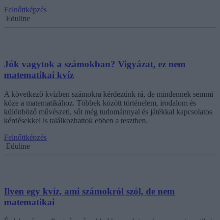
Felnőttképzés
Eduline
Jók vagytok a számokban? Vigyázat, ez nem
matematikai kvíz
A következő kvízben számokra kérdezünk rá, de mindennek semmi
köze a matematikához. Többek között történelem, irodalom és
különböző művészeti, sőt még tudománnyal és játékkal kapcsolatos
kérdésekkel is találkozhattok ebben a tesztben.
Felnőttképzés
Eduline
Ilyen egy kvíz, ami számokról szól, de nem
matematikai