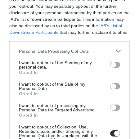
your opt-out. You may separately opt-out of the further
disclosure of your personal information by third parties on the
IAB’s list of downstream participants. This information may
Több mint 84 ezer érettségiző, és közel 58 ezer
also be disclosed by us to third parties on the
IAB’s List of
felvételiző
Downstream Participants
that may further disclose it to other
third parties.
Hányan jelentkeztek a 2020-as tavaszi érettségire, és mennyien
léptek vissza a koronavírus miatt? Mennyien vizsgáznak jövő héttől
Personal Data Processing Opt Outs
a különböző tantárgyakból? Mik voltak a legnépszerűbb alap- és
mesterszakok a felvételin? Most összegyűjtöttük nektek az idei
I want to opt-out of the Sharing of my
érettségivel és felsőoktatási felvételivel kapcsolatos legfontosabb
personal data.
számokat.
Opted In
Érettségi-felvételi
I want to opt-out of the Sale of my
Eduline
Personal Data.
Opted In
I want to opt-out of processing my
Personal Data for Targeted Advertising.
Fontos számok a felvételiben: ezeket érdemes még
Opted In
átnézni a jelentkezés előtt
I want to opt-out of Collection, Use,
Retention, Sale, and/or Sharing of my
Hamarosan itt a jelentkezési határidő utolsó napja a 2020
Personal Data that Is Unrelated with the
felvételiben. Rengeteg dologra kell odafigyelni a jelentkezés során,