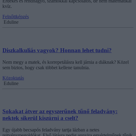
Érdekes és rendhagyó, számokkal kapcsolatos, de nem matematikai
kvíz.
Felnőttképzés
Eduline
Diszkalkuliás vagyok? Honnan lehet tudni?
Nem megy a matek, és korrepetálásra kell járnia a diáknak? Közel
sem biztos, hogy csak többet kellene tanulnia.
Közoktatás
Eduline
Sokakat átver az egyszerűnek tűnő feladvány:
nektek sikerül kiszúrni a cselt?
Egy újabb becsapós feladvány tartja lázban a netes
rejtvénymegoldókat. Első látásra pedig annyira egyértelműnek tűnik,