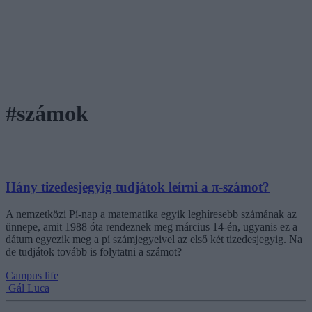
#számok
Hány tizedesjegyig tudjátok leírni a π-számot?
A nemzetközi Pí-nap a matematika egyik leghíresebb számának az
ünnepe, amit 1988 óta rendeznek meg március 14-én, ugyanis ez a
dátum egyezik meg a pí számjegyeivel az első két tizedesjegyig. Na
de tudjátok tovább is folytatni a számot?
Campus life
Gál Luca