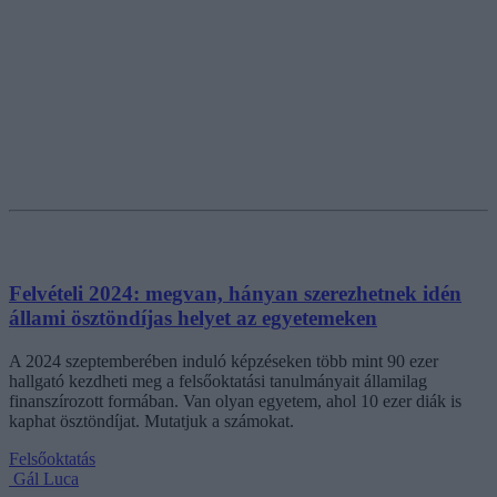
Felvételi 2024: megvan, hányan szerezhetnek idén
állami ösztöndíjas helyet az egyetemeken
A 2024 szeptemberében induló képzéseken több mint 90 ezer
hallgató kezdheti meg a felsőoktatási tanulmányait államilag
finanszírozott formában. Van olyan egyetem, ahol 10 ezer diák is
kaphat ösztöndíjat. Mutatjuk a számokat.
Felsőoktatás
Gál Luca