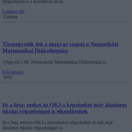
megoldjátok-e a következő kvízt.
Campus life
Eduline
Tizenegyedik lett a magyar csapat a Nemzetközi
Matematikai Diákolimpián
Véget ért a 60. Nemzetközi Matematikai Diákolimpia is.
Közoktatás
MTI
Itt a lista: ezeket az OKJ-s képzéseket már általános
iskolai végzettséggel is elkezdhetitek
Itt a lista, milyen OKJ-s képzéseket végezhettek el már akár
általános iskolai végzettséggel is.