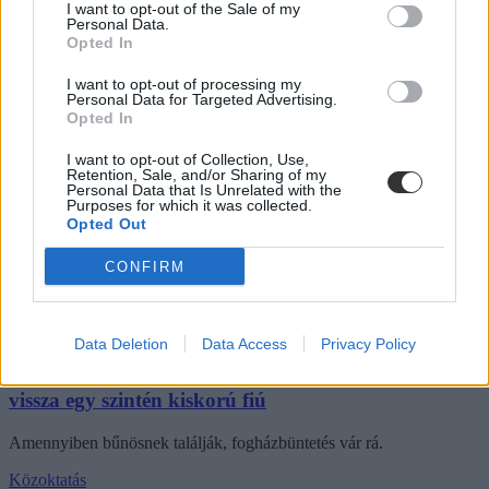
I want to opt-out of the Sale of my
Personal Data.
Opted In
I want to opt-out of processing my
Personal Data for Targeted Advertising.
Opted In
I want to opt-out of Collection, Use,
Retention, Sale, and/or Sharing of my
Personal Data that Is Unrelated with the
Purposes for which it was collected.
Opted Out
CONFIRM
Data Deletion
Data Access
Privacy Policy
11 éves kislányt ábrázoló pornográf felvételekkel élt
vissza egy szintén kiskorú fiú
Amennyiben bűnösnek találják, fogházbüntetés vár rá.
Közoktatás