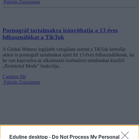
Palotás Zsuzsanna
Pornográf tartalmakra irányíthatja a 13 éves
felhasználókat a TikTok
A Global Witness legújabb vizsgálata szerint a TikTok keresője
akkor is pornográf tartalmakat ajánl fel 13 éves felhasználóknak, ha
be van kapcsolva az alkalmazás korhatáros tartalmakat kiszűrő
„Restricted Mode” funkciója.
Campus life
Palotás Zsuzsanna
Eduline desktop -
Do Not Process My Personal