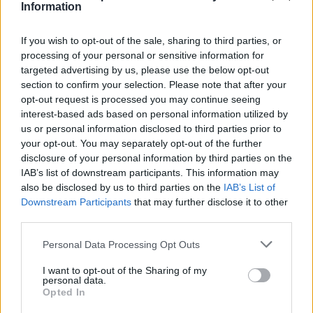
Information
If you wish to opt-out of the sale, sharing to third parties, or
processing of your personal or sensitive information for
targeted advertising by us, please use the below opt-out
section to confirm your selection. Please note that after your
opt-out request is processed you may continue seeing
interest-based ads based on personal information utilized by
us or personal information disclosed to third parties prior to
your opt-out. You may separately opt-out of the further
disclosure of your personal information by third parties on the
MI: Világszerte több száz gyerekről generálhatnak
IAB’s list of downstream participants. This information may
meztelen képeket
also be disclosed by us to third parties on the
IAB’s List of
Downstream Participants
that may further disclose it to other
Egy online zaklatással foglalkozó szervezet szerint nem meglepő,
third parties.
hogy ez a gyakorlat ennyire elterjedt.
Personal Data Processing Opt Outs
Campus life
Tornyos Kata
I want to opt-out of the Sharing of my
personal data.
Opted In