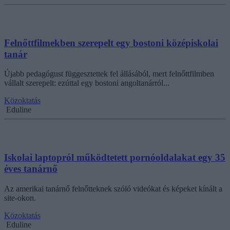
Felnőttfilmekben szerepelt egy bostoni középiskolai
tanár
Újabb pedagógust függesztettek fel állásából, mert felnőttfilmben
vállalt szerepelt: ezúttal egy bostoni angoltanárról...
Közoktatás
Eduline
Iskolai laptopról működtetett pornóoldalakat egy 35
éves tanárnő
Az amerikai tanárnő felnőtteknek szóló videókat és képeket kínált a
site-okon.
Közoktatás
Eduline