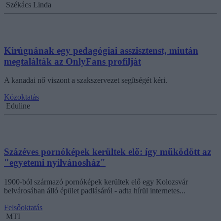
Székács Linda
Kirúgnának egy pedagógiai asszisztenst, miután
megtalálták az OnlyFans profilját
A kanadai nő viszont a szakszervezet segítségét kéri.
Közoktatás
Eduline
Százéves pornóképek kerültek elő: így működött az
"egyetemi nyilvánosház"
1900-ból származó pornóképek kerültek elő egy Kolozsvár
belvárosában álló épület padlásáról - adta hírül internetes...
Felsőoktatás
MTI