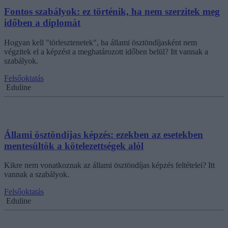
Fontos szabályok: ez történik, ha nem szerzitek meg
időben a diplomát
Hogyan kell "törlesztenetek", ha állami ösztöndíjasként nem
végzitek el a képzést a meghatározott időben belül? Itt vannak a
szabályok.
Felsőoktatás
Eduline
Állami ösztöndíjas képzés: ezekben az esetekben
mentesültök a kötelezettségek alól
Kikre nem vonatkoznak az állami ösztöndíjas képzés feltételei? Itt
vannak a szabályok.
Felsőoktatás
Eduline