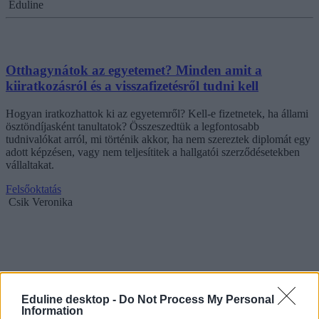
Eduline
Otthagynátok az egyetemet? Minden amit a
kiiratkozásról és a visszafizetésről tudni kell
Hogyan iratkozhattok ki az egyetemről? Kell-e fizetnetek, ha állami
ösztöndíjasként tanultatok? Összeszedtük a legfontosabb
tudnivalókat arról, mi történik akkor, ha nem szereztek diplomát egy
adott képzésen, vagy nem teljesítitek a hallgatói szerződésetekben
vállaltakat.
Felsőoktatás
Csik Veronika
Eduline desktop -
Do Not Process My Personal
Information