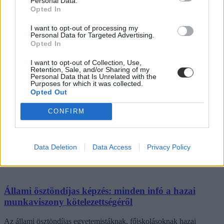
Personal Data.
Opted In
I want to opt-out of processing my
Personal Data for Targeted Advertising.
Opted In
I want to opt-out of Collection, Use,
Retention, Sale, and/or Sharing of my
Personal Data that Is Unrelated with the
Purposes for which it was collected.
Opted Out
CONFIRM
Data Deletion
Data Access
Privacy Policy
Állami ösztöndíjas képzés: minden infó a hazai
munkaviszony kötelezettségéről
Az állami ösztöndíjas egyetemistáknak, főiskolásoknak hazai