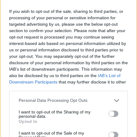
If you wish to opt-out of the sale, sharing to third parties, or
processing of your personal or sensitive information for
targeted advertising by us, please use the below opt-out
section to confirm your selection. Please note that after your
opt-out request is processed you may continue seeing
interest-based ads based on personal information utilized by
us or personal information disclosed to third parties prior to
your opt-out. You may separately opt-out of the further
disclosure of your personal information by third parties on the
IAB’s list of downstream participants. This information may
also be disclosed by us to third parties on the
IAB’s List of
Felvételi 2020: ezeket kell vállalnotok, ha állami
Downstream Participants
that may further disclose it to other
ösztöndíjas képzésre kerültök be
third parties.
Milyen szabályokat kell betartaniuk azoknak, akik ingyen tanulnak a
Personal Data Processing Opt Outs
felsőoktatásban? Itt van minden tudnivaló a kötelezettségekről, a
kivételekről és arról, hogy kik mentesülhetnek alóluk.
I want to opt-out of the Sharing of my
personal data.
Érettségi-felvételi
Opted In
Eduline
I want to opt-out of the Sale of my