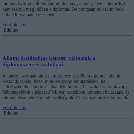
munkaviszonyt kell fenntartaniuk a végzés után, illetve akkor is, ha
nem szerzik meg időben a diplomát. De pontosan mi számít bele
ebbe? Itt vannak a részletek.
Felsőoktatás
Eduline
Állami ösztöndíjas képzés: változtak a
diplomaszerzés szabályai
Januártól azoknak, akik nem szereznek időben diplomát állami
ösztöndíjasként, hazai munkaviszony fenntartásával kell
"törleszteniük" a tartozásukat. Mi történik, ha szakot váltotok vagy
félbehagyjátok a képzést? Milyen esetekben kérhettek halasztást, és
kik mentesülhetnek a kötelezettség alól? Itt van az összes tudnivaló.
Felsőoktatás
Eduline