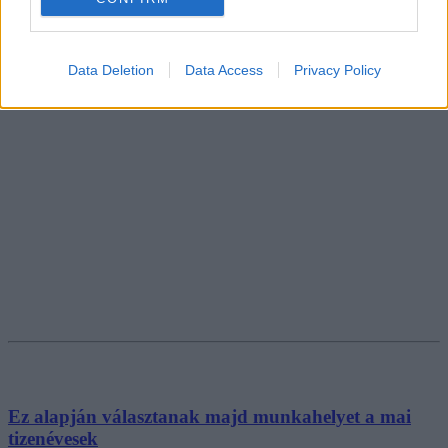
Data Deletion
Data Access
Privacy Policy
Ez alapján választanak majd munkahelyet a mai
tizenévesek