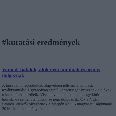
#kutatási eredmények
Vannak fiatalok, akik nem tanulnak és nem is
dolgoznak
A társadalmi reprodukció alapvetően jellemzi a tanulást,
továbbtanulást. Ugyanolyan szintű képzettséget szereznek a diákok,
mint korábban szüleik. Viszont vannak, akik nemhogy kitörni nem
tudnak, de se nem tanulnak, se nem dolgoznak. Ők a NEET-
fiatalok, akikről olvashattok a Margón kívül - magyar ifjúságkutatás
2016 című tanulmánykötetben is.