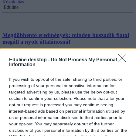
Közoktatás
Eduline
Megdöbbentő eredmények: minden huszadik fiatal
megáll a nyolc általánosnál
"Minden huszadik fiatal az általános iskola befejezése után meg sem
próbált továbbtanulni, ráadásul ebben a tekintetben az előző négy
Eduline desktop -
Do Not Process My Personal
Information
évhez képest kis növekedés is tapasztalható, ez pedig a kötet szerint
a tankötelezettségi korhatár csökkentésének egyik lehetséges
következménye lehet" - derül ki egy újabb ifjúsági kutatásból.
If you wish to opt-out of the sale, sharing to third parties, or
processing of your personal or sensitive information for
Felnőttképzés
Eduline
targeted advertising by us, please use the below opt-out
section to confirm your selection. Please note that after your
opt-out request is processed you may continue seeing
interest-based ads based on personal information utilized by
us or personal information disclosed to third parties prior to
your opt-out. You may separately opt-out of the further
disclosure of your personal information by third parties on the