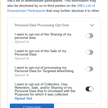
IAB’s list of downstream participants. This information may
also be disclosed by us to third parties on the
IAB’s List of
Downstream Participants
that may further disclose it to other
third parties.
Personal Data Processing Opt Outs
I want to opt-out of the Sharing of my
personal data.
Opted In
I want to opt-out of the Sale of my
Personal Data.
Opted In
Ilyen jövőt terveznek maguknak a tizenévesek: a
I want to opt-out of processing my
Personal Data for Targeted Advertising.
külföldi munkavállalás is sima ügy
Opted In
A fiatalok 67 százaléka úgy gondolja, hogy könnyen talál majd a
I want to opt-out of Collection, Use,
végzettségének megfelelő munkát külföldön - derül ki a BT (British
Retention, Sale, and/or Sharing of my
Telecommunications) által ismertetett, a Medián által végzett
Personal Data that Is Unrelated with the
felméréséből.
Purposes for which it was collected.
Opted Out
Felnőttképzés
Eduline
CONFIRM