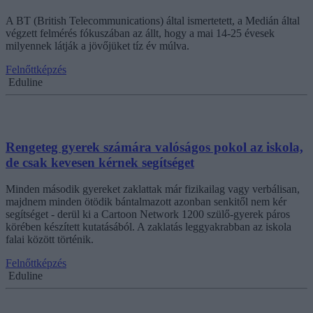
A BT (British Telecommunications) által ismertetett, a Medián által
végzett felmérés fókuszában az állt, hogy a mai 14-25 évesek
milyennek látják a jövőjüket tíz év múlva.
Felnőttképzés
Eduline
Rengeteg gyerek számára valóságos pokol az iskola,
de csak kevesen kérnek segítséget
Minden második gyereket zaklattak már fizikailag vagy verbálisan,
majdnem minden ötödik bántalmazott azonban senkitől nem kér
segítséget - derül ki a Cartoon Network 1200 szülő-gyerek páros
körében készített kutatásából. A zaklatás leggyakrabban az iskola
falai között történik.
Felnőttképzés
Eduline