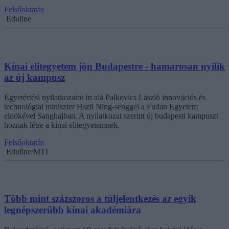
Felsőoktatás
Eduline
Kínai elitegyetem jön Budapestre - hamarosan nyílik
az új kampusz
Egyetértési nyilatkozatot írt alá Palkovics László innovációs és
technológiai miniszter Hszü Ning-senggel a Fudan Egyetem
elnökével Sanghajban. A nyilatkozat szerint új budapesti kampuszt
hoznak létre a kínai elitegyetemnek.
Felsőoktatás
Eduline/MTI
Több mint százszoros a túljelentkezés az egyik
legnépszerűbb kínai akadémiára