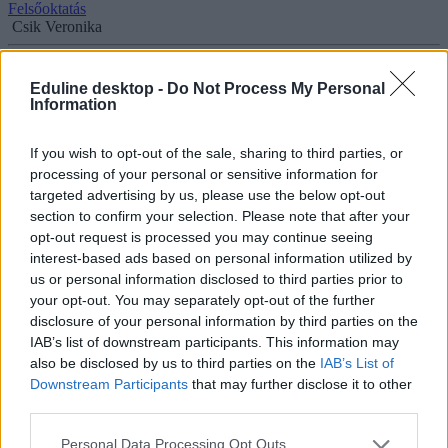
Felsőoktatás
Csik Veronika
Eduline desktop -
Do Not Process My Personal
Information
A Fudan Egyetemről és a szakképzést érintő
változásokról is tárgyal ma az Országgyűlés
If you wish to opt-out of the sale, sharing to third parties, or
processing of your personal or sensitive information for
A napirenden hét javaslat általános vitája szerepel, melyek között
targeted advertising by us, please use the below opt-out
előkerül a Diákváros kérdése is.
section to confirm your selection. Please note that after your
Felsőoktatás
opt-out request is processed you may continue seeing
Eduline/MTI
interest-based ads based on personal information utilized by
us or personal information disclosed to third parties prior to
your opt-out. You may separately opt-out of the further
disclosure of your personal information by third parties on the
Folytatódik a számháború a Fudan Egyetem és a
IAB’s list of downstream participants. This information may
Diákváros vitájában
also be disclosed by us to third parties on the
IAB’s List of
Downstream Participants
that may further disclose it to other
A számok makacs dolgok, a fővárosba tervezett kínai egyetem
third parties.
kampusza és a Diákváros esetében azonban folyamatosan változnak
az építésre szánt területek nagyságai.
Personal Data Processing Opt Outs