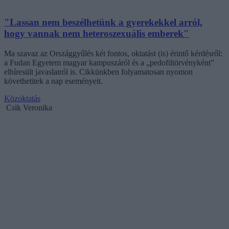
"Lassan nem beszélhetünk a gyerekekkel arról,
hogy vannak nem heteroszexuális emberek"
Ma szavaz az Országgyűlés két fontos, oktatást (is) érintő kérdésről:
a Fudan Egyetem magyar kampuszáról és a „pedofiltörvényként”
elhíresült javaslatról is. Cikkünkben folyamatosan nyomon
követhetitek a nap eseményeit.
Közoktatás
Csik Veronika