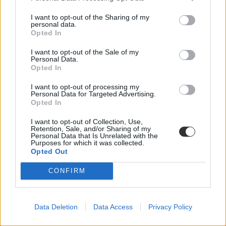
Felsőoktatás
I want to opt-out of the Sharing of my
Csik Veronika
personal data.
Opted In
I want to opt-out of the Sale of my
Personal Data.
Konzultációt indít a főváros a Fudan Egyetem miatt
Opted In
I want to opt-out of processing my
Karácsony Gergely főpolgármester és Baranyi Krisztina,
Personal Data for Targeted Advertising.
Ferencváros polgármestere Palkovics László innovációs és
Opted In
technológiai miniszterrel tárgyalt.
I want to opt-out of Collection, Use,
Felsőoktatás
Retention, Sale, and/or Sharing of my
Csik Veronika
Personal Data that Is Unrelated with the
Purposes for which it was collected.
Opted Out
CONFIRM
Karácsony Gergely: "Nem adjuk a Diákváros
egyetlen négyzetcentiméterét sem"
Data Deletion
Data Access
Privacy Policy
Felsőoktatás
Tóth Alexandra