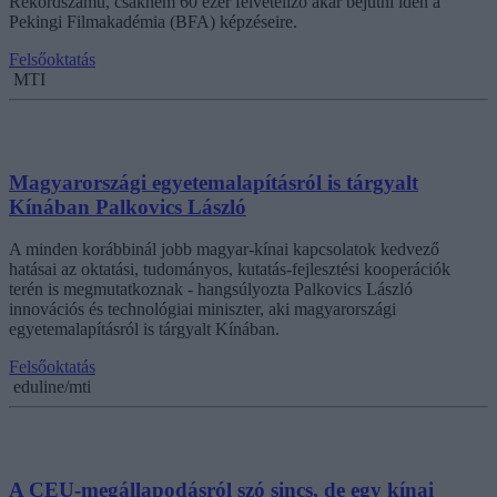
Rekordszámú, csaknem 60 ezer felvételiző akar bejutni idén a
Pekingi Filmakadémia (BFA) képzéseire.
Felsőoktatás
MTI
Magyarországi egyetemalapításról is tárgyalt
Kínában Palkovics László
A minden korábbinál jobb magyar-kínai kapcsolatok kedvező
hatásai az oktatási, tudományos, kutatás-fejlesztési kooperációk
terén is megmutatkoznak - hangsúlyozta Palkovics László
innovációs és technológiai miniszter, aki magyarországi
egyetemalapításról is tárgyalt Kínában.
Felsőoktatás
eduline/mti
A CEU-megállapodásról szó sincs, de egy kínai