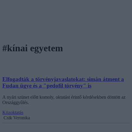
#kínai egyetem
Elfogadták a törvényjavaslatokat: simán átment a
Fudan ügye és a "pedofil törvény" is
A nyári szünet előtt komoly, oktatást érintő kérdésekben döntött az
Országgyűlés.
Közoktatás
Csik Veronika