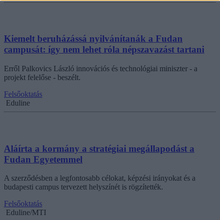
Kiemelt beruházássá nyilvánítanák a Fudan
campusát: így nem lehet róla népszavazást tartani
Erről Palkovics László innovációs és technológiai miniszter - a
projekt felelőse - beszélt.
Felsőoktatás
Eduline
Aláírta a kormány a stratégiai megállapodást a
Fudan Egyetemmel
A szerződésben a legfontosabb célokat, képzési irányokat és a
budapesti campus tervezett helyszínét is rögzítették.
Felsőoktatás
Eduline/MTI