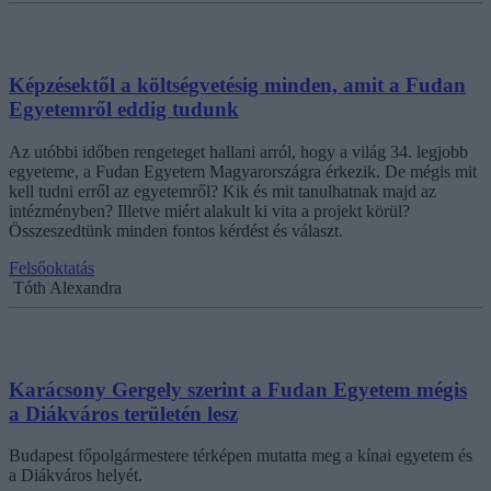
Képzésektől a költségvetésig minden, amit a Fudan
Egyetemről eddig tudunk
Az utóbbi időben rengeteget hallani arról, hogy a világ 34. legjobb
egyeteme, a Fudan Egyetem Magyarországra érkezik. De mégis mit
kell tudni erről az egyetemről? Kik és mit tanulhatnak majd az
intézményben? Illetve miért alakult ki vita a projekt körül?
Összeszedtünk minden fontos kérdést és választ.
Felsőoktatás
Tóth Alexandra
Karácsony Gergely szerint a Fudan Egyetem mégis
a Diákváros területén lesz
Budapest főpolgármestere térképen mutatta meg a kínai egyetem és
a Diákváros helyét.