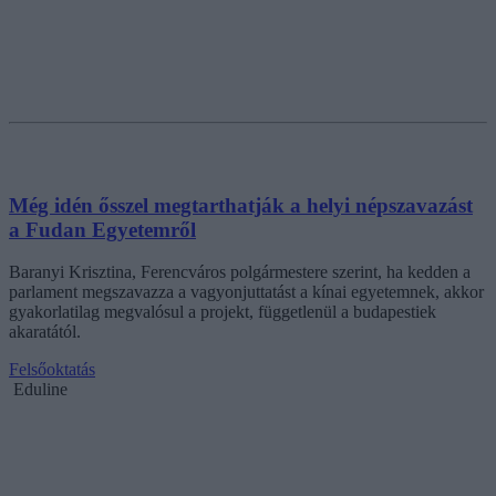
Még idén ősszel megtarthatják a helyi népszavazást
a Fudan Egyetemről
Baranyi Krisztina, Ferencváros polgármestere szerint, ha kedden a
parlament megszavazza a vagyonjuttatást a kínai egyetemnek, akkor
gyakorlatilag megvalósul a projekt, függetlenül a budapestiek
akaratától.
Felsőoktatás
Eduline