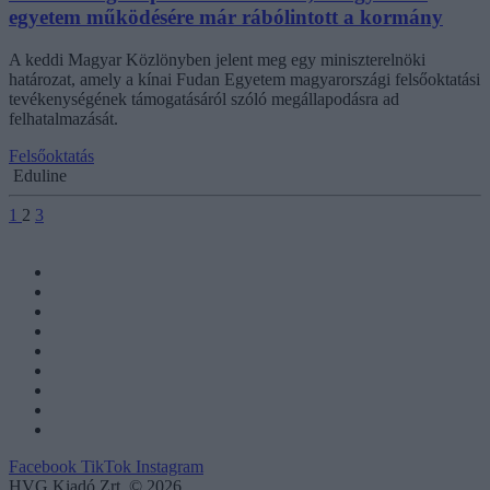
egyetem működésére már rábólintott a kormány
A keddi Magyar Közlönyben jelent meg egy miniszterelnöki
határozat, amely a kínai Fudan Egyetem magyarországi felsőoktatási
tevékenységének támogatásáról szóló megállapodásra ad
felhatalmazását.
Felsőoktatás
Eduline
1
2
3
Facebook
TikTok
Instagram
HVG Kiadó Zrt. © 2026