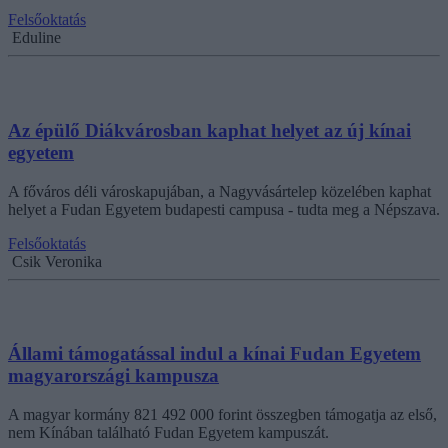
Felsőoktatás
Eduline
Az épülő Diákvárosban kaphat helyet az új kínai
egyetem
A főváros déli városkapujában, a Nagyvásártelep közelében kaphat
helyet a Fudan Egyetem budapesti campusa - tudta meg a Népszava.
Felsőoktatás
Csik Veronika
Állami támogatással indul a kínai Fudan Egyetem
magyarországi kampusza
A magyar kormány 821 492 000 forint összegben támogatja az első,
nem Kínában található Fudan Egyetem kampuszát.