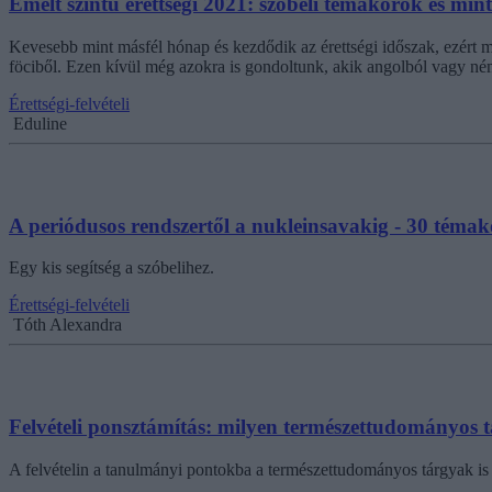
Emelt szintű érettségi 2021: szóbeli témakörök és mint
Kevesebb mint másfél hónap és kezdődik az érettségi időszak, ezért mo
föciből. Ezen kívül még azokra is gondoltunk, akik angolból vagy né
Érettségi-felvételi
Eduline
A periódusos rendszertől a nukleinsavakig - 30 témakö
Egy kis segítség a szóbelihez.
Érettségi-felvételi
Tóth Alexandra
Felvételi ponsztámítás: milyen természettudományos
A felvételin a tanulmányi pontokba a természettudományos tárgyak is b