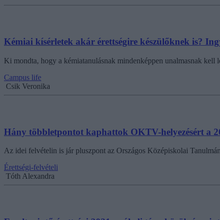
Kémiai kísérletek akár érettségire készülőknek is? I
Ki mondta, hogy a kémiatanulásnak mindenképpen unalmasnak kell le
Campus life
Csik Veronika
Hány többletpontot kaphattok OKTV-helyezésért a 202
Az idei felvételin is jár pluszpont az Országos Középiskolai Tanul
Érettségi-felvételi
Tóth Alexandra