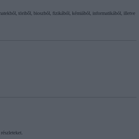
ekból, töriből, bioszból, fizikából, kémiából, informatikából, illetve
részleteket.