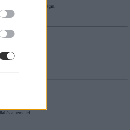
ológia- és földrajzérettségin.
k.
lal és a némettel.