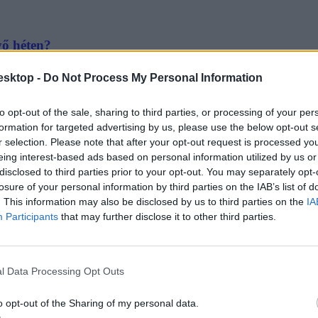
vő héten?
ék magukat a diákok ezen a héten. Mutatjuk, milyen vizsgák lesznek h
esktop -
Do Not Process My Personal Information
to opt-out of the sale, sharing to third parties, or processing of your per
formation for targeted advertising by us, please use the below opt-out s
r selection. Please note that after your opt-out request is processed y
eing interest-based ads based on personal information utilized by us or
disclosed to third parties prior to your opt-out. You may separately opt-
a a következő hetekben is vizsgáztok
losure of your personal information by third parties on the IAB’s list of
. This information may also be disclosed by us to third parties on the
IA
elik alatt. Összegyűjtöttük, hogy mi mindenre lehet szükségetek, ha mé
Participants
that may further disclose it to other third parties.
l Data Processing Opt Outs
o opt-out of the Sharing of my personal data.
 vizsgákra