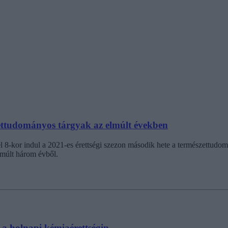
zettudományos tárgyak az elmúlt években
l 8-kor indul a 2021-es érettségi szezon második hete a természettudom
lmúlt három évből.
 a holnapi kémiaérettségin