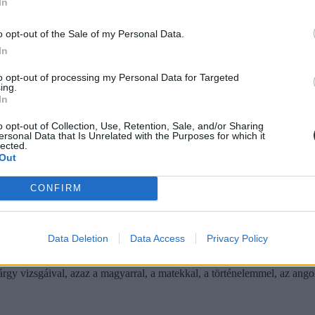
In
milyen feladatok és témakörök szerepelhetnek a középszintű kémia-, bi
o opt-out of the Sale of my Personal Data.
In
to opt-out of processing my Personal Data for Targeted
ing.
In
menetrendje
o opt-out of Collection, Use, Retention, Sale, and/or Sharing
ersonal Data that Is Unrelated with the Purposes for which it
zabályokkal kapcsolatban felmerülő legfontosabb részleteket tisztázzu
lected.
Out
CONFIRM
Data Deletion
Data Access
Privacy Policy
 a 2021-es érettségi menetrendje
árgy vizsgáival, azaz a magyarral, a matekkal, a történelemmel, az angol