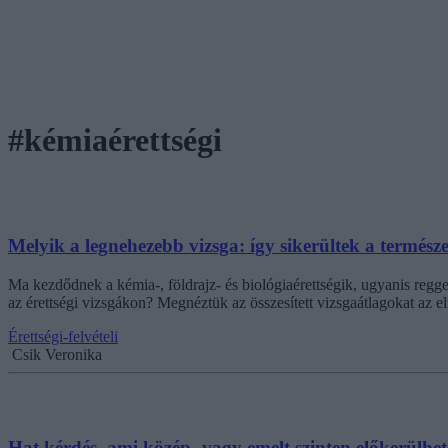
#kémiaérettségi
Melyik a legnehezebb vizsga: így sikerültek a termés
Ma kezdődnek a kémia-, földrajz- és biológiaérettségik, ugyanis regge
az érettségi vizsgákon? Megnéztük az összesített vizsgaátlagokat az e
Érettségi-felvételi
Csik Veronika
Hat kérdés, ami közép- vagy emelt szinten előkerülhet