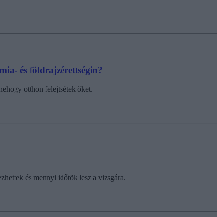
ia- és földrajzérettségin?
ehogy otthon felejtsétek őket.
zhettek és mennyi időtök lesz a vizsgára.