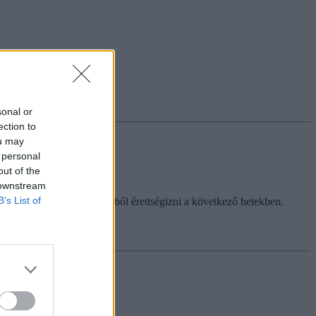
olnaptól.
sonal or
ection to
ou may
 personal
out of the
 downstream
B’s List of
g fogtok választható tárgyból érettségizni a következő hetekben.