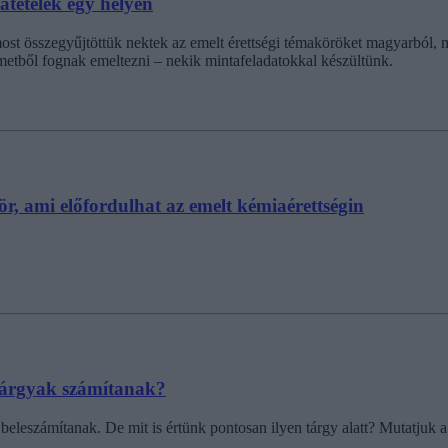
atételek egy helyen
st összegyűjtöttük nektek az emelt érettségi témaköröket magyarból, mat
metből fognak emeltezni – nekik mintafeladatokkal készültünk.
r, ami előfordulhat az emelt kémiaérettségin
 tárgyak számítanak?
eleszámítanak. De mit is értünk pontosan ilyen tárgy alatt? Mutatjuk a 