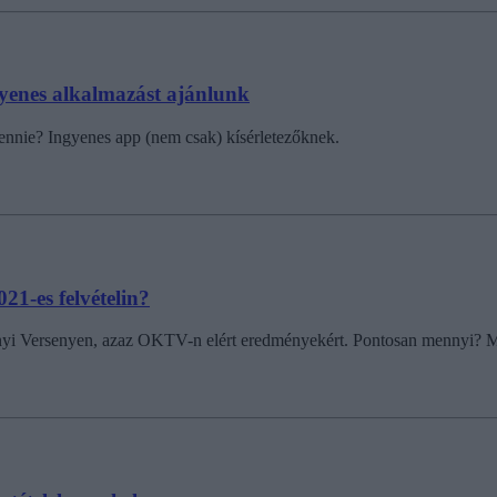
ngyenes alkalmazást ajánlunk
nnie? Ingyenes app (nem csak) kísérletezőknek.
1-es felvételin?
mányi Versenyen, azaz OKTV-n elért eredményekért. Pontosan mennyi? M