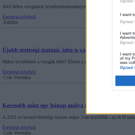
Opted 
Jövő héten vizsgáztok természettudományos tárgyakból? Összeszedtük, 
I want t
Érettségi-felvételi
Opted 
Eduline
I want 
Advertis
Opted 
Újabb érettségi tisztázó: idén is változik az érettségi 
I want t
of my P
Mikor kezdődnek a vizsgák idén? Ebben a cikksorozatunkban az idei s
was col
Opted 
Érettségi-felvételi
Csik Veronika
Kevesebb mint egy hónap múlva kezdődnek a vizsgák:
A 2021-es tavaszi érettségi szezon május 3-án kezdődik - az öt fő tant
Érettségi-felvételi
Csik Veronika