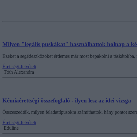
Milyen "legális puskákat" használhattok holnap a kém
Ezeket a segédeszközöket érdemes már most bepakolni a táskátokba, n
Érettségi-felvételi
Tóth Alexandra
Kémiaérettségi összefoglaló - ilyen lesz az idei vizsga
Összeszedtük, milyen feladattípusokra számíthattok, hány pontot szere
Érettségi-felvételi
Eduline