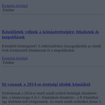
Érettségi-felvételi
Eduline
Készüljetek velünk a kémiaérettségire: feladatok és
megoldások
Kémiából érettségiztek? A felkészüléshez összegyűjtöttük az elmúlt
évek középszintű feladatsorait és a megoldásokat.
Érettségi-felvételi
Eduline
Itt vannak a 2014-es érettségi tételek kémiából
Nyilvánosak a 2014-es emelt szintű szóbeli érettségik témakörei:
íme, a kémiavizsga A és C feladatának témakörei - a B feladatban
egy kísérletet kell elvégeznetek. Az emelt szintű szóbeliket június 5.