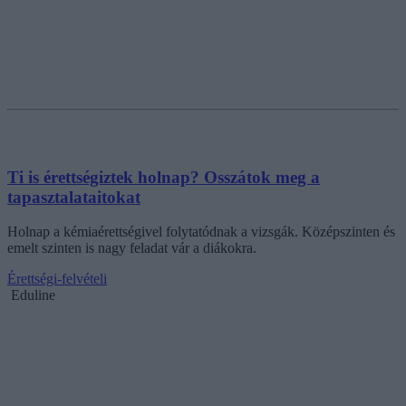
Ti is érettségiztek holnap? Osszátok meg a
tapasztalataitokat
Holnap a kémiaérettségivel folytatódnak a vizsgák. Középszinten és
emelt szinten is nagy feladat vár a diákokra.
Érettségi-felvételi
Eduline