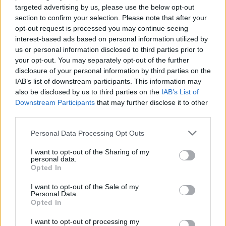
Eduline
targeted advertising by us, please use the below opt-out
section to confirm your selection. Please note that after your
opt-out request is processed you may continue seeing
interest-based ads based on personal information utilized by
us or personal information disclosed to third parties prior to
Átlagos feladatlapot kaptak a középszinten
your opt-out. You may separately opt-out of the further
vizsgázók kémiából
disclosure of your personal information by third parties on the
IAB’s list of downstream participants. This information may
A nekünk nyilatkozó szakértő szerint korrekt feladatlapot kaptak a
also be disclosed by us to third parties on the
IAB’s List of
középszinten vizsgázók.
Downstream Participants
that may further disclose it to other
Érettségi-felvételi
third parties.
Eduline
Personal Data Processing Opt Outs
I want to opt-out of the Sharing of my
personal data.
Kémiaérettségi: feladatsorok és megoldások elsőként
Opted In
itt!
I want to opt-out of the Sale of my
Personal Data.
Péntek reggel a közép- és emelt szintű kémiaérettségivel folytatódik
Opted In
az idei érettségi szezon - nálunk ma is mindent megtaláltok,
beszámolunk a feladatokról, tanárokat és diákokat kérdezünk a
I want to opt-out of processing my
vizsgáról, és persze jövünk a nem hivatalos megoldásokkal! A kémia