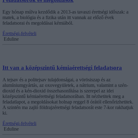
Egy hónap múlva kezdődik a 2013-as tavaszi érettségi időszak: a
matek, a biológia és a fizika után itt vannak az előző évek
feladatsorai és megoldásai kémiából.
Érettségi-felvételi
Eduline
Itt van a középszintű kémiaérettségi feladatsora
A tejsav és a politejsav tulajdonságai, a vörösiszap és az
alumíniumgyártás, az oxovegyületek, a nátrium, valamint a szén-
dioxid és a kén-dioxid összehasonlítása is szerepel az idei
középszintű kémiaérettségi feladatsorában. Itt nézhetitek meg a
feladatlapot, a megoldásokat holnap reggel 8 órától ellenőrizhetitek.
A szintén ma zajló földrajzérettségi feladatsorát este 7-kor rakhatjuk
ki.
Érettségi-felvételi
Eduline