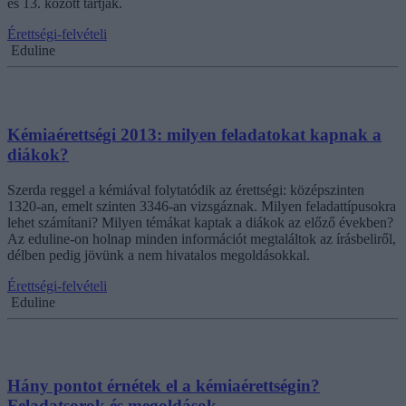
és 13. között tartják.
Érettségi-felvételi
Eduline
Kémiaérettségi 2013: milyen feladatokat kapnak a
diákok?
Szerda reggel a kémiával folytatódik az érettségi: középszinten
1320-an, emelt szinten 3346-an vizsgáznak. Milyen feladattípusokra
lehet számítani? Milyen témákat kaptak a diákok az előző években?
Az eduline-on holnap minden információt megtaláltok az írásbeliről,
délben pedig jövünk a nem hivatalos megoldásokkal.
Érettségi-felvételi
Eduline
Hány pontot érnétek el a kémiaérettségin?
Feladatsorok és megoldások