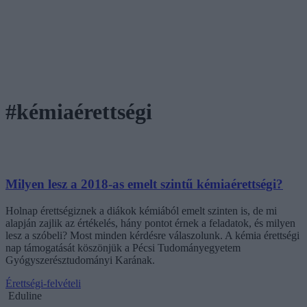
#kémiaérettségi
Milyen lesz a 2018-as emelt szintű kémiaérettségi?
Holnap érettségiznek a diákok kémiából emelt szinten is, de mi
alapján zajlik az értékelés, hány pontot érnek a feladatok, és milyen
lesz a szóbeli? Most minden kérdésre válaszolunk. A kémia érettségi
nap támogatását köszönjük a Pécsi Tudományegyetem
Gyógyszerésztudományi Karának.
Érettségi-felvételi
Eduline