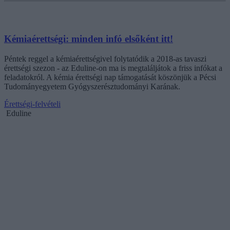
Kémiaérettségi: minden infó elsőként itt!
Péntek reggel a kémiaérettségivel folytatódik a 2018-as tavaszi
érettségi szezon - az Eduline-on ma is megtaláljátok a friss infókat a
feladatokról. A kémia érettségi nap támogatását köszönjük a Pécsi
Tudományegyetem Gyógyszerésztudományi Karának.
Érettségi-felvételi
Eduline