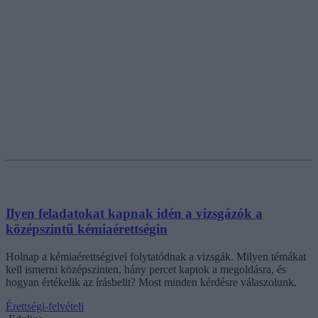
Ilyen feladatokat kapnak idén a vizsgázók a
középszintű kémiaérettségin
Holnap a kémiaérettségivel folytatódnak a vizsgák. Milyen témákat
kell ismerni középszinten, hány percet kaptok a megoldásra, és
hogyan értékelik az írásbelit? Most minden kérdésre válaszolunk.
Érettségi-felvételi