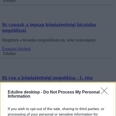
Eduline
Itt vannak a tegnap kémiaérettségi hivatalos
megoldásai
Megjöttek a hivatalos megoldókulcsok, lehet számolgatni.
Érettségi-felvételi
Eduline
Itt van a kémiaérettségi megoldása - 1. rész
Reggel nyolckor több ezren kezdték el a középszintű kémiaérettségit
Eduline desktop -
Do Not Process My Personal
- már meg is nézhetitek, hány pontot szereztetek a vizsgán, itt
Information
találjátok a nem hivatalos megoldásokat. A kémia érettségi nap
támogatását és a feladatok megoldását köszönjük a Pécsi
Tudományegyetem Gyógyszerésztudományi Karának.
If you wish to opt-out of the sale, sharing to third parties, or
processing of your personal or sensitive information for
Érettségi-felvételi