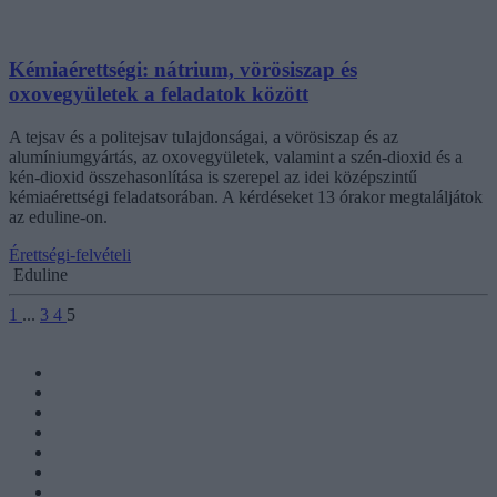
Kémiaérettségi: nátrium, vörösiszap és
oxovegyületek a feladatok között
A tejsav és a politejsav tulajdonságai, a vörösiszap és az
alumíniumgyártás, az oxovegyületek, valamint a szén-dioxid és a
kén-dioxid összehasonlítása is szerepel az idei középszintű
kémiaérettségi feladatsorában. A kérdéseket 13 órakor megtaláljátok
az eduline-on.
Érettségi-felvételi
Eduline
1
...
3
4
5