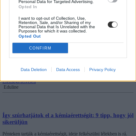
Personal Data for Targeted Advertising.
érettségi nap támogatását köszönjük a Pécsi Tudományegyetem
Opted In
Gyógyszerésztudományi Karának.
I want to opt-out of Collection, Use,
Érettségi-felvételi
Retention, Sale, and/or Sharing of my
Eduline
Personal Data that Is Unrelated with the
Purposes for which it was collected.
Opted Out
CONFIRM
Itt a kémiaérettségi minden részletét megtalálod
Péntek délelőtt érettségiznek a diákok kémiából. A középszintű és
Data Deletion
Data Access
Privacy Policy
emelt szintű teszt minden fontos részletét összegyűjtöttük nektek.
Érettségi-felvételi
Eduline
Így szúrhatjátok el a kémiaérettségit: 9 tipp, hogy jól
sikerüljün
Pénteken tartják a kémiaérettségit, ideje felkészülni lélekben is rá.