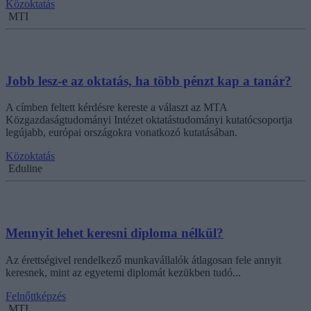
Közoktatás
MTI
Jobb lesz-e az oktatás, ha több pénzt kap a tanár?
A címben feltett kérdésre kereste a választ az MTA
Közgazdaságtudományi Intézet oktatástudományi kutatócsoportja
legújabb, európai országokra vonatkozó kutatásában.
Közoktatás
Eduline
Mennyit lehet keresni diploma nélkül?
Az érettségivel rendelkező munkavállalók átlagosan fele annyit
keresnek, mint az egyetemi diplomát kezükben tudó...
Felnőttképzés
MTI