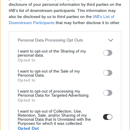
disclosure of your personal information by third parties on the
IAB’s list of downstream participants. This information may
also be disclosed by us to third parties on the
IAB’s List of
Downstream Participants
that may further disclose it to other
third parties.
Personal Data Processing Opt Outs
I want to opt-out of the Sharing of my
Akik a legmagasabb fizetésről számolnak be: de
personal data.
számít, hogy melyik egyetemen diplomáztak?
Opted In
A diplomás informatikusok keresik jelenleg a legtöbbet a
I want to opt-out of the Sale of my
Personal Data.
munkaerőpiacon, de vajon számít, hogy melyik egyetemen végzett
Opted In
pályakezdőkről van szó? Fizetési statisztikák következnek.
Pályakezdés
I want to opt-out of processing my
Personal Data for Targeted Advertising.
Eduline
Opted In
I want to opt-out of Collection, Use,
Retention, Sale, and/or Sharing of my
Personal Data that Is Unrelated with the
Purposes for which it was collected.
Opted Out