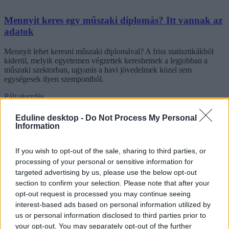
Mennyit keres egy műszaki diplomás? Itt vannak az
adatok
Mennyit lehet keresni műszaki diplomával? A friss statisztikákból
kiderül, melyik egyetemen végzettek kereshetnek a legjobban a
műszaki szektorban, ugyanis a havi jövedelmek közel sem
egységesek ilyen szempontból.
Pályakezdés
Eduline
Eduline desktop -
Do Not Process My Personal
Information
If you wish to opt-out of the sale, sharing to third parties, or
processing of your personal or sensitive information for
targeted advertising by us, please use the below opt-out
section to confirm your selection. Please note that after your
opt-out request is processed you may continue seeing
interest-based ads based on personal information utilized by
us or personal information disclosed to third parties prior to
your opt-out. You may separately opt-out of the further