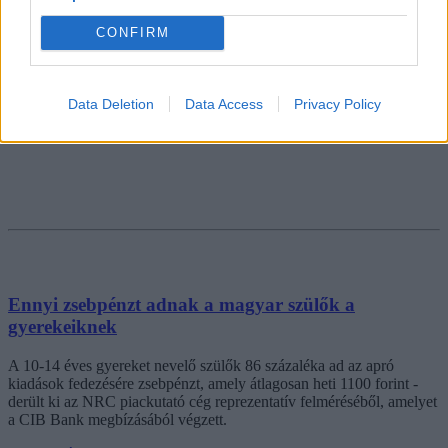
CONFIRM
Data Deletion
Data Access
Privacy Policy
Ennyi zsebpénzt adnak a magyar szülők a
gyerekeiknek
A 10-14 éves gyereket nevelő szülők 86 százaléka ad az apró
kiadások fedezésére zsebpénzt, amely átlagosan heti 1100 forint -
derült ki az NRC piackutató cég reprezentatív felméréséből, amelyet
a CIB Bank megbízásából végzett.