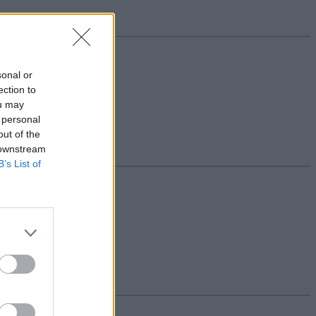
sonal or
ection to
ou may
 personal
out of the
 downstream
B’s List of