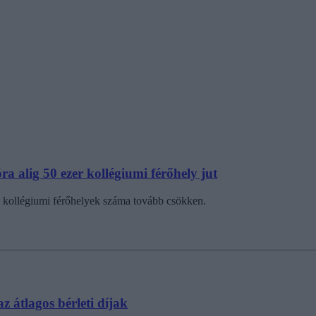
ra alig 50 ezer kollégiumi férőhely jut
 a kollégiumi férőhelyek száma tovább csökken.
z átlagos bérleti díjak