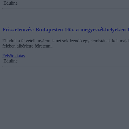
Eduline
Friss elemzés: Budapesten 165, a megyeszékhelyeken 10
Elindult a felvételi, nyáron ismét sok leendő egyetemistának kell m
felében albérletre félretenni.
Felsőoktatás
Eduline