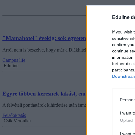
Eduline d
If you wish 
"Mamahotel" évekig: sok egyetemistának nem marad 
sensitive in
confirm you
Arról nem is beszélve, hogy már a Diákhitellel sem olyan konstrukci
continue se
information 
Campus life
further disc
Eduline
participants
Downstream 
Egyre többen keresnek lakást, emelkedtek az albérle
Persona
A felvételi ponthatárok kihirdetése után ismét sokan keresnek lakást é
I want t
Felsőoktatás
Opted 
Csik Veronika
I want t