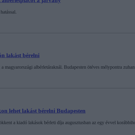
 albérletpiacot a járvány
hatással.
ón lakást bérelni
magyarországi albérletáraknál. Budapesten ötéves mélypontra zuhantak
kon lehet lakást bérelni Budapesten
kkent a kiadó lakások bérleti díja augusztusban az egy évvel korábbih