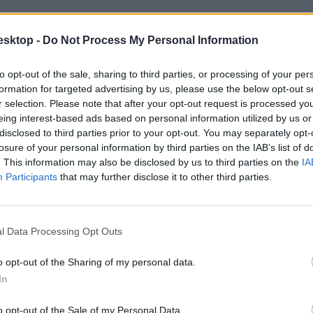
esktop -
Do Not Process My Personal Information
to opt-out of the sale, sharing to third parties, or processing of your per
más a magas albérletárak mellett
formation for targeted advertising by us, please use the below opt-out s
r selection. Please note that after your opt-out request is processed y
óban számolhatnak az egyetemisták, mint egy éve.
eing interest-based ads based on personal information utilized by us or
disclosed to third parties prior to your opt-out. You may separately opt-
losure of your personal information by third parties on the IAB’s list of
. This information may also be disclosed by us to third parties on the
IA
Participants
that may further disclose it to other third parties.
tárak Budapesten
l Data Processing Opt Outs
s ez az albérletárakon is meglátszik a fővárosban.
o opt-out of the Sharing of my personal data.
In
o opt-out of the Sale of my Personal Data.