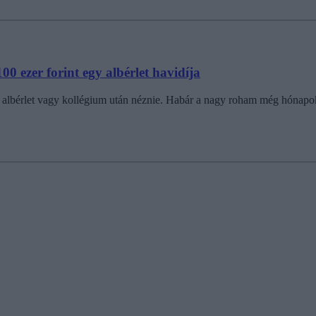
0 ezer forint egy albérlet havidíja
ajd albérlet vagy kollégium után néznie. Habár a nagy roham még hóna