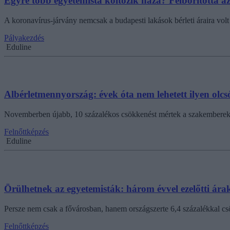
Egyre több egyetemista költözik haza? Felborította az
A koronavírus-járvány nemcsak a budapesti lakások bérleti áraira volt 
Pályakezdés
Eduline
Albérletmennyország: évek óta nem lehetett ilyen olcs
Novemberben újabb, 10 százalékos csökkenést mértek a szakemberek a 
Felnőttképzés
Eduline
Örülhetnek az egyetemisták: három évvel ezelőtti ára
Persze nem csak a fővárosban, hanem országszerte 6,4 százalékkal csö
Felnőttképzés