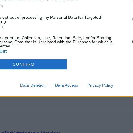
In
 lakni? Ezeket mindenképpen vigyétek magatokkal
to opt-out of processing my Personal Data for Targeted
ing.
thon.
In
o opt-out of Collection, Use, Retention, Sale, and/or Sharing
ersonal Data that Is Unrelated with the Purposes for which it
lected.
Out
CONFIRM
einek jelentene mentőövet a Diákváros
k óta küzdenek ezzel a problémával a budapesti egyetemek hallgatói. Az 
obát, ez azonban önmagában még nem oldja meg a fővárosban tanulók la
Data Deletion
Data Access
Privacy Policy