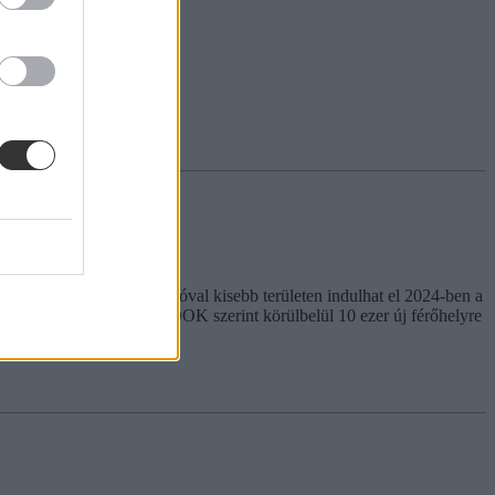
eredetileg tervezettnél jóval kisebb területen indulhat el 2024-ben a
khatási problémáit. A HÖOK szerint körülbelül 10 ezer új férőhelyre