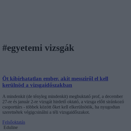
#egyetemi vizsgák
Öt kibírhatatlan ember, akit messziről el kell
kerülnöd a vizsgaidőszakban
A mindenkit (de tényleg mindenkit) megbuktató prof, a december
27-re és január 2-re vizsgát hirdető oktató, a vizsga előtt siránkozó
csoporttárs - többek között őket kell elkerülnötök, ha nyugodtan
szeretnétek végigcsinálni a téli vizsgaidőszakot.
Felsőoktatás
Eduline