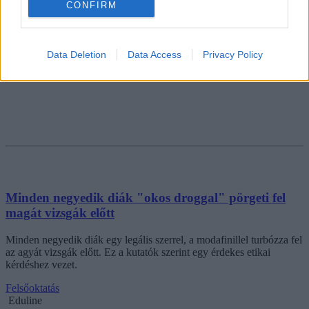
CONFIRM
Data Deletion
Data Access
Privacy Policy
Minden negyedik diák "okos droggal" pörgeti fel
magát vizsgák előtt
Minden negyedik diák egy legális szerrel, a modafinillel turbózza fel
az agyát vizsgák előtt. Ez a kutatók szerint egy érdekes etikai
kérdéshez vezet.
Felsőoktatás
Eduline