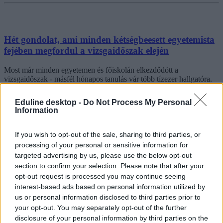
Hét gondolat, ami minden kétségbeesett egyetemista
fejében megfordul a vizsgaidőszak elején
Most már minden egyetemen és főiskolán elkezdődött a
vizsgaidőszak - másfél hónapos tanulás vár több tízezer hallgatóra.
Akik valószínűleg ugyanazokat a kérdéseket teszik fel maguknak.
Eduline desktop -
Do Not Process My Personal
Felsőoktatás
Information
Eduline
If you wish to opt-out of the sale, sharing to third parties, or
processing of your personal or sensitive information for
targeted advertising by us, please use the below opt-out
section to confirm your selection. Please note that after your
opt-out request is processed you may continue seeing
interest-based ads based on personal information utilized by
us or personal information disclosed to third parties prior to
your opt-out. You may separately opt-out of the further
disclosure of your personal information by third parties on the