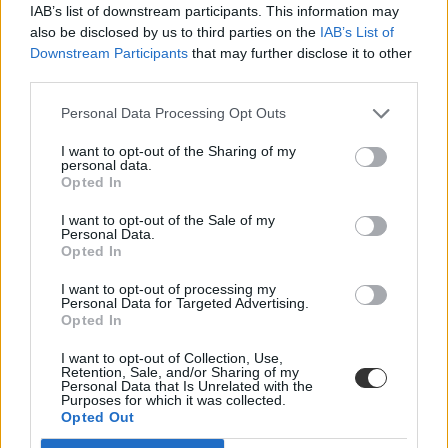
IAB’s list of downstream participants. This information may
also be disclosed by us to third parties on the
IAB’s List of
Downstream Participants
that may further disclose it to other
third parties.
Personal Data Processing Opt Outs
I want to opt-out of the Sharing of my
personal data.
Opted In
Öt dolog, amivel túl lehet élni ezt a vizsgaidőszakot is
I want to opt-out of the Sale of my
Personal Data.
Már napok óta a félévi vizsgákra készültök, de egyre nehezebben
Opted In
bírjátok a folyamatos magolást? Íme pár tipp a vizsgaidőszakra.
I want to opt-out of processing my
Felsőoktatás
Personal Data for Targeted Advertising.
Eduline
Opted In
I want to opt-out of Collection, Use,
Retention, Sale, and/or Sharing of my
Personal Data that Is Unrelated with the
Purposes for which it was collected.
Opted Out