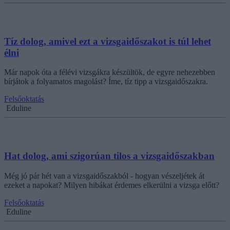
Tíz dolog, amivel ezt a vizsgaidőszakot is túl lehet
élni
Már napok óta a félévi vizsgákra készültök, de egyre nehezebben
bírjátok a folyamatos magolást? Íme, tíz tipp a vizsgaidőszakra.
Felsőoktatás
Eduline
Hat dolog, ami szigorúan tilos a vizsgaidőszakban
Még jó pár hét van a vizsgaidőszakból - hogyan vészeljétek át
ezeket a napokat? Milyen hibákat érdemes elkerülni a vizsga előtt?
Felsőoktatás
Eduline