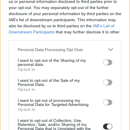
us or personal information disclosed to third parties prior to
droghasználat iskola
your opt-out. You may separately opt-out of the further
egyetemi vizsgák
disclosure of your personal information by third parties on the
Hozzászólások
IAB’s list of downstream participants. This information may
also be disclosed by us to third parties on the
IAB’s List of
Downstream Participants
that may further disclose it to other
third parties.
Personal Data Processing Opt Outs
I want to opt-out of the Sharing of my
personal data.
Opted In
Az iskola mindent mérni akar – csak éppen a
tanulás lényegét nem tudja
I want to opt-out of the Sale of my
Personal Data.
Bár az iskola mint intézmény már nagyon régóta velünk van,
Opted In
meglepően meglehetősen rövid múltra tekint vissza az a törekvés,
hogy mélyebben megértsük és vizsgáljuk: tulajdonképpen mit is tesz
I want to opt-out of processing my
az iskola a gyerekekkel. Az évszázadok során számtalan nevelési
Personal Data for Targeted Advertising.
elmélet és a legkülönbözőbb iskolatípusok jöttek létre, a tanulás
Opted In
alapvető természetéről alkotott képünk mégis gyakran tévutakra
tévedt. Vélemény.
I want to opt-out of Collection, Use,
Retention, Sale, and/or Sharing of my
Personal Data that Is Unrelated with the
Közoktatás