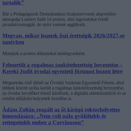
tartalék”
Bár a Pedagógusok Demokratikus Szakszervezete alapvetően
támogatja Lannert Judit 14 pontos, alsó tagozatokat érintő
javaslatcsomagját, de azért vannak aggályaik.
Megvan, mikor lesznek őszi érettségik 2026/2027-es
tanévben
Mutatjuk a pontos dátumokat tantárgyanként.
Felmerült a rugalmas tankötelezettség bevezetése –
Kereki Judit óvodai egyeztető fórumot hozott létre
Megtartotta első ülését az Óvodai Szakmai Egyeztető Fórum, ahol
többek között szóba került a rugalmas tankötelezettség bevezetése,
az óvodai nevelőket érintő kérdések, a digitális adminisztráció és az
extrém időjárási helyzetek kezelése is.
Ádám Zoltán reagált az őt kirúgó rektorhelyettes
lemondására: „Nem volt nála gyűlöltebb és
rettegettebb ember a Corvinuson”