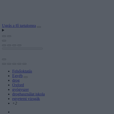
Ugrás a fő tartalomra
Felsőoktatás
Egyéb
drog
Oxford
gyógyszer
droghasználat iskola
egyetemi vizsgák
+2