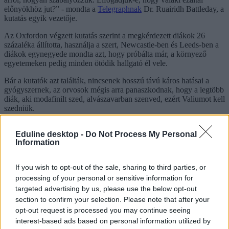
előnyökhöz jut?” - mondta a
Telegraphnak
Dr. Ruairidh Battleday, a
kutatás egyik vezetője.
Az Oxfordon végzett kutatás szerint a megkérdezett diákok 26
százaléka állította, használja a szert, Newcastle-ben és Leeds-ben a
diákok egynegyede mondta azt, hogy próbálta már, a környező
egyetemeken pedig minden ötödik hallgató él vele.
Bár a kutatók azt találták, nincsenek hosszú távú káros hatásai a
gyógyszernek, az orvosok mégis arra panaszkodnak, hogy a legtöbb
diák, aki modafinilt szed, alvászavarban szenved, ezért Valiumot kell
szedniük.
Eduline desktop -
Do Not Process My Personal
Tetszett a cikk? Kövess minket a Facebookon is, és nem fogsz
Information
lemaradni a fontos hírekről!
If you wish to opt-out of the sale, sharing to third parties, or
processing of your personal or sensitive information for
targeted advertising by us, please use the below opt-out
section to confirm your selection. Please note that after your
drog
opt-out request is processed you may continue seeing
Oxford
interest-based ads based on personal information utilized by
gyógyszer