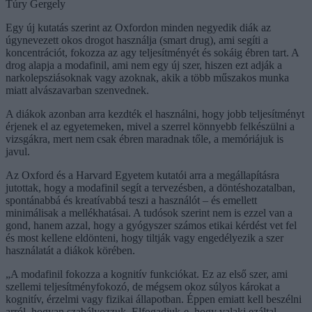
Túry Gergely
Egy új kutatás szerint az Oxfordon minden negyedik diák az
úgynevezett okos drogot használja (smart drug), ami segíti a
koncentrációt, fokozza az agy teljesítményét és sokáig ébren tart. A
drog alapja a modafinil, ami nem egy új szer, hiszen ezt adják a
narkolepsziásoknak vagy azoknak, akik a több műszakos munka
miatt alvászavarban szenvednek.
A diákok azonban arra kezdték el használni, hogy jobb teljesítményt
érjenek el az egyetemeken, mivel a szerrel könnyebb felkészülni a
vizsgákra, mert nem csak ébren maradnak tőle, a memóriájuk is
javul.
Az Oxford és a Harvard Egyetem kutatói arra a megállapításra
jutottak, hogy a modafinil segít a tervezésben, a döntéshozatalban,
spontánabbá és kreatívabbá teszi a használót – és emellett
minimálisak a mellékhatásai. A tudósok szerint nem is ezzel van a
gond, hanem azzal, hogy a gyógyszer számos etikai kérdést vet fel
és most kellene eldönteni, hogy tiltják vagy engedélyezik a szer
használatát a diákok körében.
„A modafinil fokozza a kognitív funkciókat. Ez az első szer, ami
szellemi teljesítményfokozó, de mégsem okoz súlyos károkat a
kognitív, érzelmi vagy fizikai állapotban. Éppen emiatt kell beszélni
arról, hogyan szabályozzuk. Elfogadjuk-e, hogy valaki ezáltal