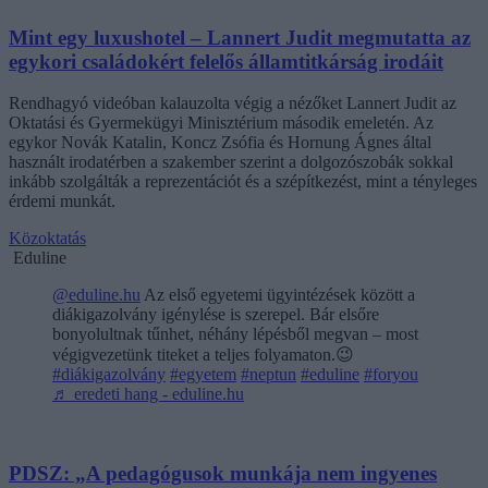
Mint egy luxushotel – Lannert Judit megmutatta az
egykori családokért felelős államtitkárság irodáit
Rendhagyó videóban kalauzolta végig a nézőket Lannert Judit az
Oktatási és Gyermekügyi Minisztérium második emeletén. Az
egykor Novák Katalin, Koncz Zsófia és Hornung Ágnes által
használt irodatérben a szakember szerint a dolgozószobák sokkal
inkább szolgálták a reprezentációt és a szépítkezést, mint a tényleges
érdemi munkát.
Közoktatás
Eduline
@eduline.hu
Az első egyetemi ügyintézések között a
diákigazolvány igénylése is szerepel. Bár elsőre
bonyolultnak tűnhet, néhány lépésből megvan – most
végigvezetünk titeket a teljes folyamaton.😉
#diákigazolvány
#egyetem
#neptun
#eduline
#foryou
♬ eredeti hang - eduline.hu
PDSZ: „A pedagógusok munkája nem ingyenes