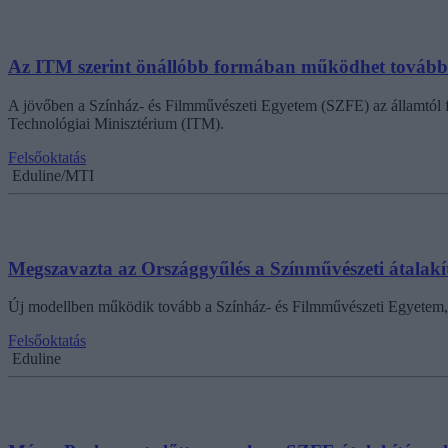
Az ITM szerint önállóbb formában működhet tovább 
A jövőben a Színház- és Filmművészeti Egyetem (SZFE) az államtól fü
Technológiai Minisztérium (ITM).
Felsőoktatás
Eduline/MTI
Megszavazta az Országgyűlés a Színművészeti átalakít
Új modellben működik tovább a Színház- és Filmművészeti Egyetem, u
Felsőoktatás
Eduline