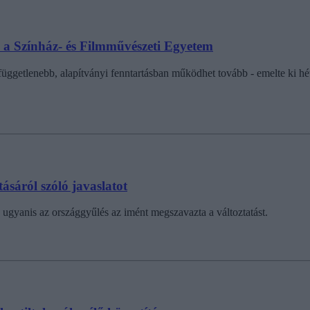
a Színház- és Filmművészeti Egyetem
ggetlenebb, alapítványi fenntartásban működhet tovább - emelte ki hé
ásáról szóló javaslatot
gyanis az országgyűlés az imént megszavazta a változtatást.