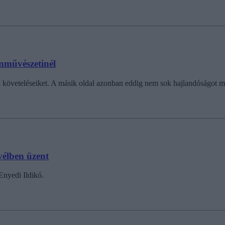
ínművészetinél
 követeléseiket. A másik oldal azonban eddig nem sok hajlandóságot mut
vélben üzent
Enyedi Ildikó.