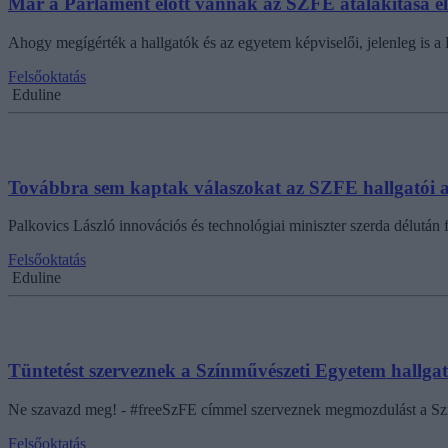
Már a Parlament előtt vannak az SZFE átalakítása elle
Ahogy megígérték a hallgatók és az egyetem képviselői, jelenleg is a 
Felsőoktatás
Eduline
Továbbra sem kaptak válaszokat az SZFE hallgatói a
Palkovics László innovációs és technológiai miniszter szerda délutá
Felsőoktatás
Eduline
Tüntetést szerveznek a Színművészeti Egyetem hallga
Ne szavazd meg! - #freeSzFE címmel szerveznek megmozdulást a Szí
Felsőoktatás