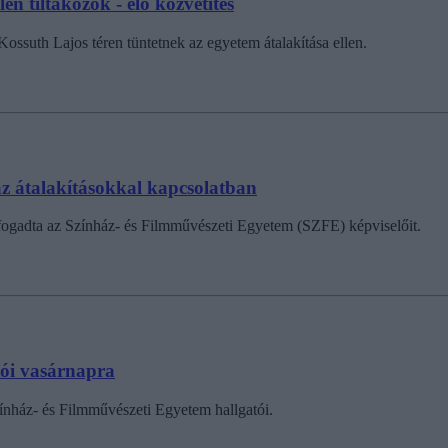
n tiltakozók - élő közvetítés
Kossuth Lajos téren tüntetnek az egyetem átalakítása ellen.
z átalakításokkal kapcsolatban
n fogadta az Színház- és Filmművészeti Egyetem (SZFE) képviselőit.
tói vasárnapra
nház- és Filmművészeti Egyetem hallgatói.