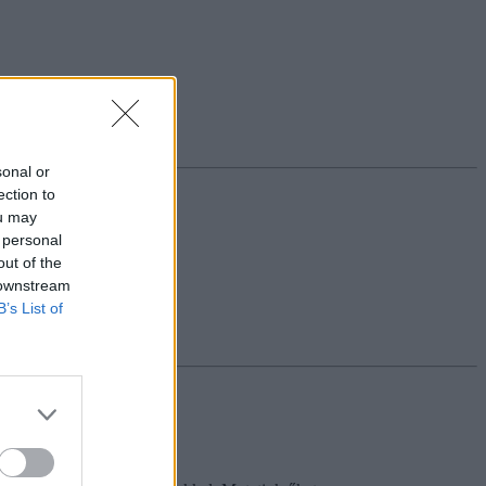
sonal or
ection to
ou may
 personal
out of the
 downstream
B’s List of