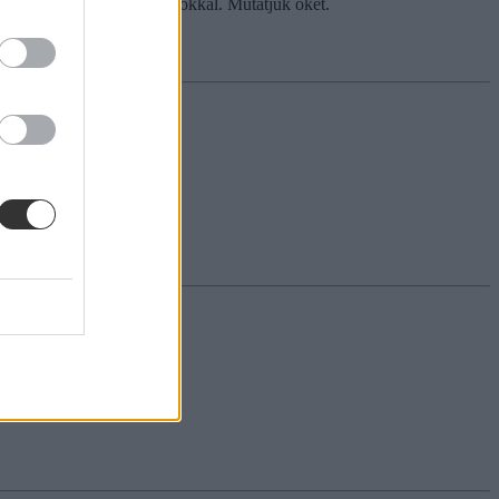
 tudtok kalkulálni a pontokkal. Mutatjuk őket.
aszt a hallgatók.