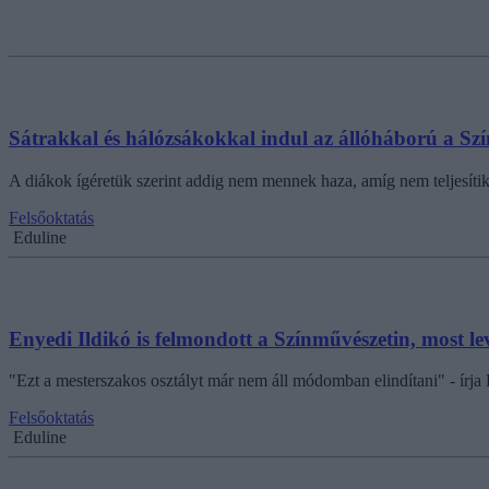
Sátrakkal és hálózsákokkal indul az állóháború a Sz
A diákok ígéretük szerint addig nem mennek haza, amíg nem teljesítik
Felsőoktatás
Eduline
Enyedi Ildikó is felmondott a Színművészetin, most le
"Ezt a mesterszakos osztályt már nem áll módomban elindítani" - írja 
Felsőoktatás
Eduline