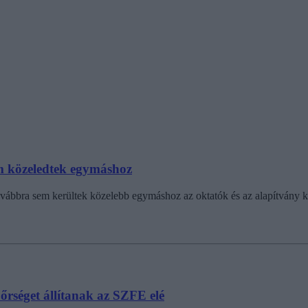
em közeledtek egymáshoz
ovábbra sem kerültek közelebb egymáshoz az oktatók és az alapítvány k
 őrséget állítanak az SZFE elé