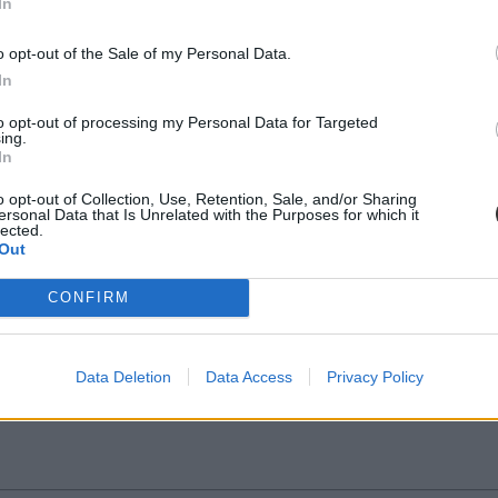
In
ponthatárait. De van néhány szabály, amelyeknek köszönhetően már most
o opt-out of the Sale of my Personal Data.
In
to opt-out of processing my Personal Data for Targeted
ing.
In
z SZFE körül
o opt-out of Collection, Use, Retention, Sale, and/or Sharing
ok lesznek szeptember 1-től, azonban még sok kérdésre nem tudják a vál
ersonal Data that Is Unrelated with the Purposes for which it
lected.
Out
CONFIRM
vészetit
Data Deletion
Data Access
Privacy Policy
 – tudta meg a hvg.hu.