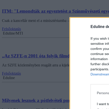
ITM: "Lemondták az egyeztetést a Színművészeti egy
Csak a kancellár ment el a minisztériumba – közölte a minisztérium.
Eduline d
Felsőoktatás
Eduline/MTI
If you wish 
sensitive in
confirm you
continue se
„Az SZFE-n 2001 óta folyik filmdramaturgok és for
information 
further disc
Az SZFE közleményben reagált arra a kijelentésre, hogy az egyeteme
participants
Felsőoktatás
Downstream 
Eduline
Persona
Milyenek lesznek a pótfelvételi ponthatárai?
I want t