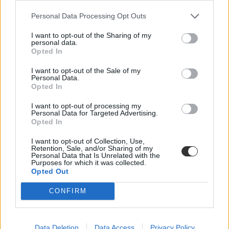
Ásnak, lapátolnak, homokzsákokat pakolnak a
diákok az árvízveszélyes településeken
Personal Data Processing Opt Outs
A munkájukért cserébe a középiskolások közösségi szolgálati órákat
I want to opt-out of the Sharing of my
personal data.
kaphatnak, az egyetemisták pedig krediteket és napijegyet a jövő évi
Opted In
EFOTT-ra.
Közoktatás
I want to opt-out of the Sale of my
Personal Data.
Székács Linda
Opted In
I want to opt-out of processing my
Personal Data for Targeted Advertising.
Opted In
Tavalyhoz képest olcsóbb lett a Sziget - ennyibe
kerül idén nyáron a legnagyobb fesztiválokon
I want to opt-out of Collection, Use,
bulizni
Retention, Sale, and/or Sharing of my
Personal Data that Is Unrelated with the
Purposes for which it was collected.
Van, amire már 20 ezer forintért lehet napijegyet vásárolni, míg a
Opted Out
legnagyobb hazai fesztiválon VIP vendégként bulizni már egy napra
is 64 ezer forint. Körképünk a legnagyobb hazai fesztiválok idei
CONFIRM
árairól.
Campus life
Székács Linda
Data Deletion
Data Access
Privacy Policy