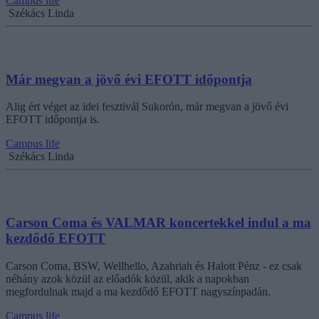
Campus life
Székács Linda
Már megvan a jövő évi EFOTT időpontja
Alig ért véget az idei fesztivál Sukorón, már megvan a jövő évi
EFOTT időpontja is.
Campus life
Székács Linda
Carson Coma és VALMAR koncertekkel indul a ma
kezdődő EFOTT
Carson Coma, BSW, Wellhello, Azahriah és Halott Pénz - ez csak
néhány azok közül az előadók közül, akik a napokban
megfordulnak majd a ma kezdődő EFOTT nagyszínpadán.
Campus life