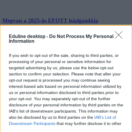
Megvan a 2025-ös EFOTT házigazdája
Idén a győri egyetem szervezi a legrégebbi magyar zenei fesztivált.
Eduline desktop -
Do Not Process My Personal
Information
Campus life
Székács Linda
If you wish to opt-out of the sale, sharing to third parties, or
processing of your personal or sensitive information for
targeted advertising by us, please use the below opt-out
Bejelentették a 2025-ös EFOTT időpontját
section to confirm your selection. Please note that after your
opt-out request is processed you may continue seeing
Az egyetemisták fesztiválját a jövő évben július 9-től 13-ig tartják a
interest-based ads based on personal information utilized by
Velencei-tónál.
us or personal information disclosed to third parties prior to
your opt-out. You may separately opt-out of the further
Campus life
disclosure of your personal information by third parties on the
MTI
IAB’s list of downstream participants. This information may
also be disclosed by us to third parties on the
IAB’s List of
Downstream Participants
that may further disclose it to other
third parties.