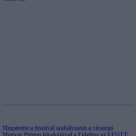
Megsérette a fesztivál szabályzatát a vicsorgó
Magyar Péteres kirakójával a Fidelitas az EFOTT-