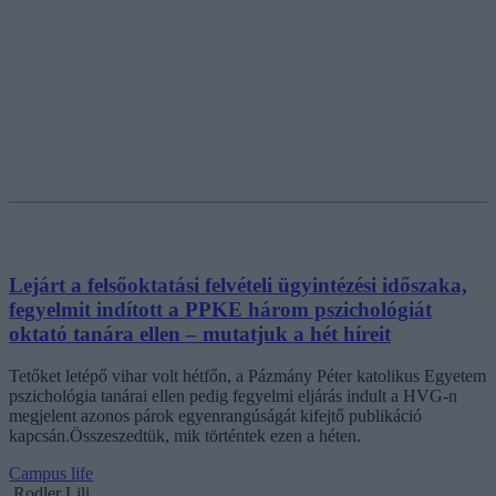
Lejárt a felsőoktatási felvételi ügyintézési időszaka,
fegyelmit indított a PPKE három pszichológiát
oktató tanára ellen – mutatjuk a hét híreit
Tetőket letépő vihar volt hétfőn, a Pázmány Péter katolikus Egyetem
pszichológia tanárai ellen pedig fegyelmi eljárás indult a HVG-n
megjelent azonos párok egyenrangúságát kifejtő publikáció
kapcsán.Összeszedtük, mik történtek ezen a héten.
Campus life
Rodler Lili