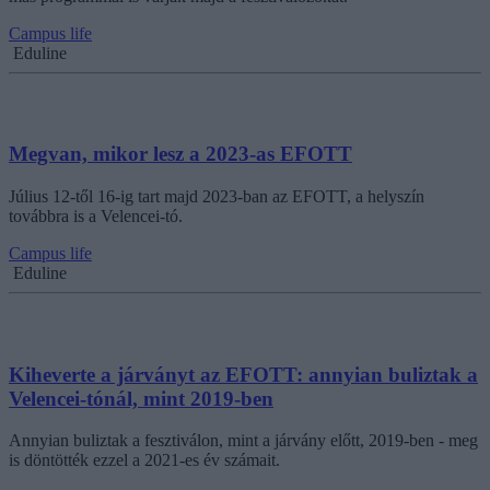
Campus life
Eduline
Megvan, mikor lesz a 2023-as EFOTT
Július 12-től 16-ig tart majd 2023-ban az EFOTT, a helyszín
továbbra is a Velencei-tó.
Campus life
Eduline
Kiheverte a járványt az EFOTT: annyian buliztak a
Velencei-tónál, mint 2019-ben
Annyian buliztak a fesztiválon, mint a járvány előtt, 2019-ben - meg
is döntötték ezzel a 2021-es év számait.