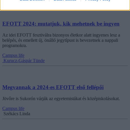
EFOTT 2024: mutatjuk, kik mehetnek be ingyen
Az idei EFOTT fesztiválra bizonyos életkor alatt ingyenes lesz a
belépés, és emellett új, önálló jegytípust is bevezetnek a nappali
programokra.
Campus life
Kurucz-Gáspár Tünde
Megvannak a 2024-es EFOTT első fellépői
Jövőre is Sukorón várják az egyetemistákat és középiskolásokat.
Campus life
Székács Linda