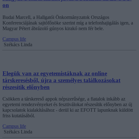
on
Budai Marcell, a Hallgatói Önkormányzatok Országos
Konferenciájának sajtófőnöke szerint míg a telefonhajigálás igen, a
Magyar Pétert ábrázoló gúnyos kirakó nem fér bele.
Campus life
Székács Linda
Elegük van az egyetemistáknak az online
társkeresésből, újra a személyes találkozásokat
részesítik előnyben
Csökken a társkereső appok népszerűsége, a fiatalok inkább az
egyetemi rendezvényeket és fesztiválokat részesítik előnyben az új
kapcsolatok kialakításához - derül ki az EFOTT lapunknak küldött
friss kutatásából.
Campus life
Székács Linda