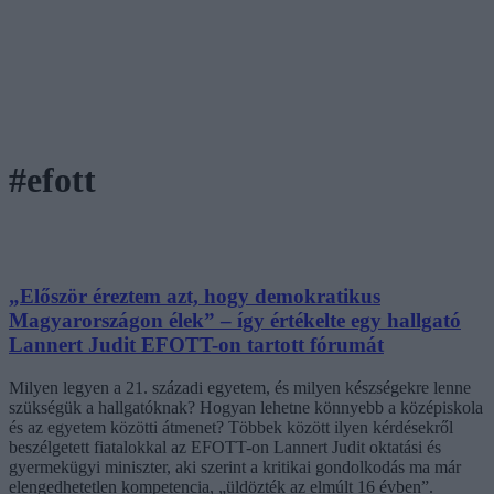
#efott
„Először éreztem azt, hogy demokratikus
Magyarországon élek” – így értékelte egy hallgató
Lannert Judit EFOTT-on tartott fórumát
Milyen legyen a 21. századi egyetem, és milyen készségekre lenne
szükségük a hallgatóknak? Hogyan lehetne könnyebb a középiskola
és az egyetem közötti átmenet? Többek között ilyen kérdésekről
beszélgetett fiatalokkal az EFOTT-on Lannert Judit oktatási és
gyermekügyi miniszter, aki szerint a kritikai gondolkodás ma már
elengedhetetlen kompetencia, „üldözték az elmúlt 16 évben”.