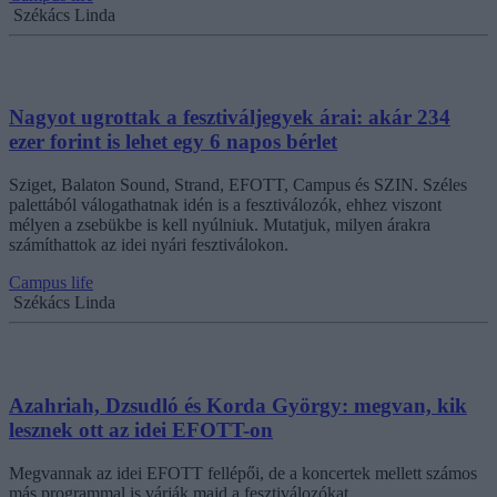
Székács Linda
Nagyot ugrottak a fesztiváljegyek árai: akár 234
ezer forint is lehet egy 6 napos bérlet
Sziget, Balaton Sound, Strand, EFOTT, Campus és SZIN. Széles
palettából válogathatnak idén is a fesztiválozók, ehhez viszont
mélyen a zsebükbe is kell nyúlniuk. Mutatjuk, milyen árakra
számíthattok az idei nyári fesztiválokon.
Campus life
Székács Linda
Azahriah, Dzsudló és Korda György: megvan, kik
lesznek ott az idei EFOTT-on
Megvannak az idei EFOTT fellépői, de a koncertek mellett számos
más programmal is várják majd a fesztiválozókat.