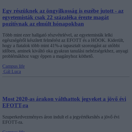
Egy részüknek az öngyilkosság is eszébe jutott - az
egyetemisták csak 22 százaléka érezte magát
pozitívnak az elmúlt hónapokban
Több mint ezer hallgató részvételével, az egyetemisták lelki
egészségéről készített felmérést az EFOTT és a HÖOK. Kiderült,
hogy a fiatalok több mint 41%-a tapasztalt szorongást az utóbbi
időben, aminek kiváltó oka gyakran tanulási nehézségekhez, anyagi
problémákhoz vagy éppen a magányhoz köthető.
Campus life
Gál Luca
Most 2020-as árakon válthattok jegyeket a jövő évi
EFOTT-ra
Szuperkedvezményes áron indult el a jegyértékesítés a jövő évi
EFOTT-ra.