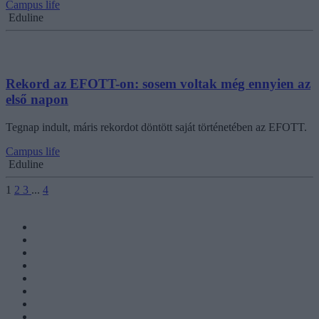
Campus life
Eduline
Rekord az EFOTT-on: sosem voltak még ennyien az
első napon
Tegnap indult, máris rekordot döntött saját történetében az EFOTT.
Campus life
Eduline
1
2
3
...
4