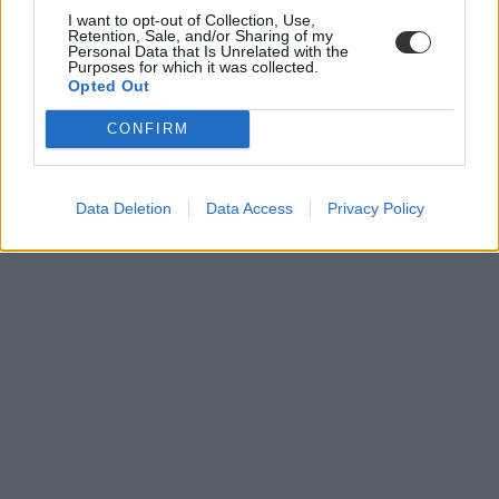
efott
I want to opt-out of Collection, Use,
jegy
Retention, Sale, and/or Sharing of my
Egyetemisták és Főiskolások Országos Turisztikai T
Personal Data that Is Unrelated with the
EFOTT 2024
Purposes for which it was collected.
Opted Out
CONFIRM
Data Deletion
Data Access
Privacy Policy