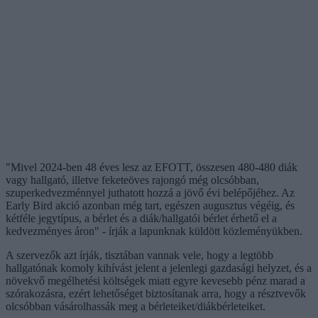
"Mivel 2024-ben 48 éves lesz az EFOTT, összesen 480-480 diák
vagy hallgató, illetve feketeöves rajongó még olcsóbban,
szuperkedvezménnyel juthatott hozzá a jövő évi belépőjéhez. Az
Early Bird akció azonban még tart, egészen augusztus végéig, és
kétféle jegytípus, a bérlet és a diák/hallgatói bérlet érhető el a
kedvezményes áron" - írják a lapunknak küldött közleményükben.
A szervezők azt írják, tisztában vannak vele, hogy a legtöbb
hallgatónak komoly kihívást jelent a jelenlegi gazdasági helyzet, és a
növekvő megélhetési költségek miatt egyre kevesebb pénz marad a
szórakozásra, ezért lehetőséget biztosítanak arra, hogy a résztvevők
olcsóbban vásárolhassák meg a bérleteiket/diákbérleteiket.