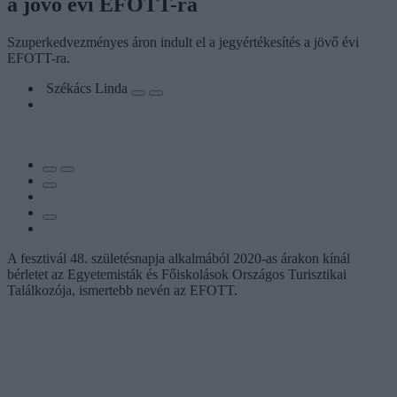
a jövő évi EFOTT-ra
Szuperkedvezményes áron indult el a jegyértékesítés a jövő évi
EFOTT-ra.
Székács Linda
A fesztivál 48. születésnapja alkalmából 2020-as árakon kínál
bérletet az Egyetemisták és Főiskolások Országos Turisztikai
Találkozója, ismertebb nevén az EFOTT.