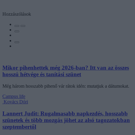
Hozzászólások
Mikor pihenhettek még 2026-ban? Itt van az összes
hosszú hétvége és tanítási szünet
Még három hosszabb pihenő vár rátok idén: mutatjuk a dátumokat.
Campus life
Kovács Dóri
Lannert Judit: Rugalmasabb napkezdés, hosszabb
szünetek és több mozgás jöhet az alsó tagozatokban
szeptembertől