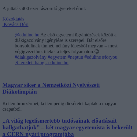
A juttatás 400 ezer rászoruló gyereket érint.
Közoktatás
Kovács Dóri
@eduline.hu
Az első egyetemi ügyintézések között a
diákigazolvány igénylése is szerepel. Bár elsőre
bonyolultnak tűnhet, néhány lépésből megvan – most
végigvezetünk titeket a teljes folyamaton.😉
#diákigazolvány
#egyetem
#neptun
#eduline
#foryou
♬ eredeti hang - eduline.hu
Magyar siker a Nemzetközi Nyelvészeti
Diákolimpián
Ketten bronzérmet, ketten pedig dicséretet kaptak a magyar
csapatból.
„A világ legelismertebb tudósainak előadásait
hallgathatjuk” – két magyar egyetemista is bekerült
a CERN nyári programjába