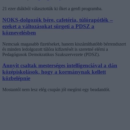
21 ezer diákból választották ki őket a genfi programba.
NOKS-dolgozók bére, cafetéria, túlórapótlék –
ezeket a változásokat sürgeti a PDSZ a
köznevelésben
Nemcsak magasabb fizetéseket, hanem kiszámíthatóbb bérrendszert
és minden ledolgozott túlóra kifizetését is szeretné elérni a
Pedagógusok Demokratikus Szakszervezete (PDSZ).
Annyit csaltak mesterséges intelligenciával a dán
középiskolások, hogy a kormánynak kellett
közbelépnie
Mostantól nem lesz elég csupán jól megírni egy beadandót.