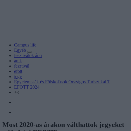
Campus life
Egyéb
fesztiválok árai
árak
fesztivál
efott
jegy
Egyetemisták és Főiskolások Országos Turisztikai T
EFOTT 2024
+4
Most 2020-as árakon válthattok jegyeket