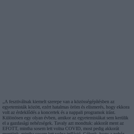
„A fesztiválnak kiemelt szerepe van a közösségépítésben az
egyetemisták között, ezért hatalmas öröm és elismerés, hogy ekkora
volt az érdeklődés a koncertek és a nappali programok iránt.
Különösen egy olyan évben, amikor az egyetemistákat sem kerülik
el a gazdasági nehézségek. Tavaly azt mondtuk: akkorát ment az
EFOTT, mintha sosem lett volna COVID, most pedig akkorát
mentünk, mintha sosem lett volna infláció. Célunk, hogy a nehéz