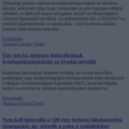
Tizennégy pontos szakmai javaslatcsomagot kaptak az általános
iskolák, amelynek célja, hogy csökkenjen az alsó tagozatos diákok
terhelése, és több idő jusson mozgásra, kreatív tevékenységekre,
valamint tapasztalati tanulásra. Az intézmények már a 2026/2027-es
tanévtől alkalmazhatják az ajánlásokat – írta Facebook-oldalán
Lannert Judit oktatási miniszter.
Közoktatás
Kurucz-Gáspár Tünde
Úgy néz ki, mégsem dolgozhatnak
óvodapedagógusként az óvodai nevelők
Kizárólag diplomások lehetnek óvónők, az óvodai nevelőket
pedagógiai vagy gyógypedagógiai asszisztensként lehet alkalmazni
a Magyar Óvodapedagógiai Egyesület (MOE) javaslata alapján,
melyet a szervezet az oktatási minisztériumhoz nyújtott be.
Közoktatás
Kurucz-Gáspár Tünde
Nem kell igényelni a 100 ezer forintos iskolakezdési
támogatást: így érkezik a pénz a családokhoz