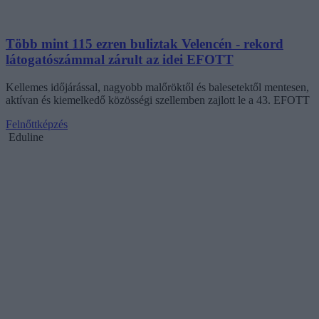
Több mint 115 ezren buliztak Velencén - rekord
látogatószámmal zárult az idei EFOTT
Kellemes időjárással, nagyobb malőröktől és balesetektől mentesen,
aktívan és kiemelkedő közösségi szellemben zajlott le a 43. EFOTT
Felnőttképzés
Eduline