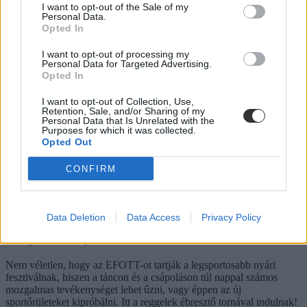
I want to opt-out of the Sale of my
Personal Data.
Opted In
Még több újítással jön az idei EFOTT: vegán ételek
I want to opt-out of processing my
is lesznek a fesztiválom
Personal Data for Targeted Advertising.
Opted In
Nyár, fesztiválszezon, sör... és jóga?? Igen, létezik egy
mozgásforma, amit az EFOTT fesztivál július 10-16. között vezeti
I want to opt-out of Collection, Use,
Retention, Sale, and/or Sharing of my
be a mindennapokba, illetve idén először vegán étkek is terítékre
Personal Data that Is Unrelated with the
kerülnek Velencén.
Purposes for which it was collected.
Opted Out
Felnőttképzés
Eduline
CONFIRM
Data Deletion
Data Access
Privacy Policy
Kviddics, wakeboard, sörjógára - ezeket a sportokat
is kipróbálhatjátok az idei EFOTT-on
Nem véletlen, hogy az EFOTT-ot tartják a legsportosabb nyári
fesztiválnak, hiszen a táncon és a csápoláson túl nappal számos
mozgalmas tevékenységet lehet űzni, vagy éppen az új
sportőrületeket kipróbálni. Itt a reggelek ébresztő tornával indulnak!