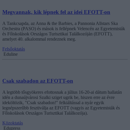
Megvannak, kik lépnek fel az idei EFOTT-on
A Tankcsapda, az Anna & the Barbies, a Pannonia Allstars Ska
Orchestra (PASO) és mások is fellépnek Velencén az Egyetemisták
és Főiskolások Országos Turisztikai Találkozóján (EFOTT),
amelyet 40. alkalommal rendeznek meg.
Felsőoktatás
Eduline
Csak szabadon az EFOTT-on
A legtöbb tősgyökeres efottosnak a július 16-20-ai dátum hallatán
idén a dunaújvárosi Szalki sziget ugrik be, hiszen erre az évre
ideköltözik, "Csak szabadon!" felkiáltással a nyár egyik
legnépszerűbb fesztiválja az EFOTT (vagyis az Egyetemisták és
Főiskolások Országos Turisztikai Találkozója).
Közoktatás
Edupress