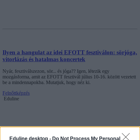
Ilyen a hangulat az idei EFOTT fesztiválon: sörjóga,
vitorlázás és hatalmas koncertek
Nyár, fesztiválszezon, sör... és jóga?? Igen, létezik egy
mozgásforma, amit az EFOTT fesztivál július 10-16. között vezetett
be a mindennapokba. Mutatjuk, hogy néz ki.
Felnőttképzés
Eduline
Eduline desktop -
Do Not Process My Personal