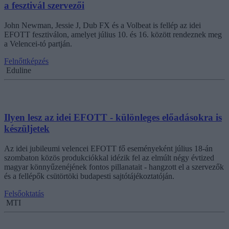
a fesztivál szervezői
John Newman, Jessie J, Dub FX és a Volbeat is fellép az idei
EFOTT fesztiválon, amelyet július 10. és 16. között rendeznek meg
a Velencei-tó partján.
Felnőttképzés
Eduline
Ilyen lesz az idei EFOTT - különleges előadásokra is
készüljetek
Az idei jubileumi velencei EFOTT fő eseményeként július 18-án
szombaton közös produkciókkal idézik fel az elmúlt négy évtized
magyar könnyűzenéjének fontos pillanatait - hangzott el a szervezők
és a fellépők csütörtöki budapesti sajtótájékoztatóján.
Felsőoktatás
MTI