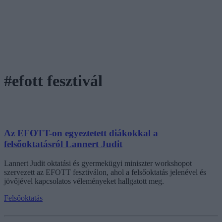
#efott fesztivál
Az EFOTT-on egyeztetett diákokkal a
felsőoktatásról Lannert Judit
Lannert Judit oktatási és gyermekügyi miniszter workshopot
szervezett az EFOTT fesztiválon, ahol a felsőoktatás jelenével és
jövőjével kapcsolatos véleményeket hallgatott meg.
Felsőoktatás