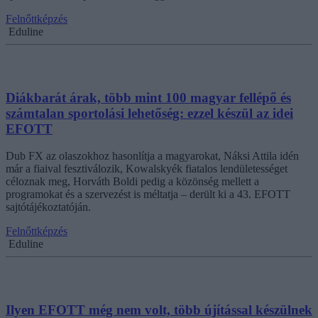
Felnőttképzés
Eduline
Diákbarát árak, több mint 100 magyar fellépő és
számtalan sportolási lehetőség: ezzel készül az idei
EFOTT
Dub FX az olaszokhoz hasonlítja a magyarokat, Náksi Attila idén
már a fiaival fesztiválozik, Kowalskyék fiatalos lendületességet
céloznak meg, Horváth Boldi pedig a közönség mellett a
programokat és a szervezést is méltatja – derült ki a 43. EFOTT
sajtótájékoztatóján.
Felnőttképzés
Eduline
Ilyen EFOTT még nem volt, több újítással készülnek