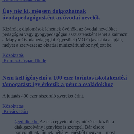
Úgy néz ki, mégsem dolgozhatnak
óvodapedagógusként az óvodai nevelők
Kizárólag diplomások lehetnek óvónők, az óvodai nevelőket
pedagógiai vagy gyógypedagógiai asszisztensként lehet alkalmazni
a Magyar Óvodapedagógiai Egyesület (MOE) javaslata alapján,
melyet a szervezet az oktatási minisztériumhoz nyújtott be.
Közoktatás
Kurucz-Gáspár Tünde
Nem kell igényelni a 100 ezer forintos iskolakezdési
támogatást: így érkezik a pénz a családokhoz
A juttatás 400 ezer rászoruló gyereket érint.
Közoktatás
Kovács Dóri
@eduline.hu
Az első egyetemi ügyintézések között a
diákigazolvány igénylése is szerepel. Bár elsőre
bonyolultnak tűnhet, néhány lépésből megvan – most