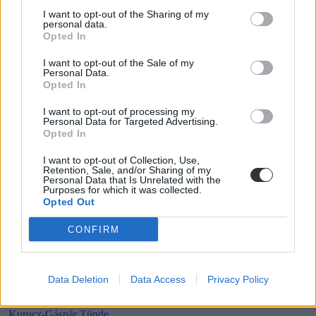
I want to opt-out of the Sharing of my
personal data.
Opted In
Mikor pihenhettek még 2026-ban? Itt van az összes
hosszú hétvége és tanítási szünet
I want to opt-out of the Sale of my
Personal Data.
Opted In
Még három hosszabb pihenő vár rátok idén: mutatjuk a dátumokat.
I want to opt-out of processing my
Campus life
Personal Data for Targeted Advertising.
Kovács Dóri
Opted In
Lannert Judit: Rugalmasabb napkezdés, hosszabb
I want to opt-out of Collection, Use,
szünetek és több mozgás jöhet az alsó tagozatokban
Retention, Sale, and/or Sharing of my
Personal Data that Is Unrelated with the
szeptembertől
Purposes for which it was collected.
Opted Out
Tizennégy pontos szakmai javaslatcsomagot kaptak az általános
iskolák, amelynek célja, hogy csökkenjen az alsó tagozatos diákok
CONFIRM
terhelése, és több idő jusson mozgásra, kreatív tevékenységekre,
valamint tapasztalati tanulásra. Az intézmények már a 2026/2027-es
tanévtől alkalmazhatják az ajánlásokat – írta Facebook-oldalán
Lannert Judit oktatási miniszter.
Data Deletion
Data Access
Privacy Policy
Közoktatás
Kurucz-Gáspár Tünde