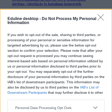
sörjóga, vitorlázás és hatalmas koncertek
Nyár, fesztiválszezon, sör... és jóga?? Igen, létezik egy
mozgásforma, amit az EFOTT fesztivál július 10-16.
Eduline desktop -
Do Not Process My Personal
Information
között vezetett be a mindennapokba. Mutatjuk, hogy
néz ki. Mi is az a sörjóga? A mozgásforma alkohollal
történő ötvözése során jógamozdulatokat egészítenek ki
If you wish to opt-out of the sale, sharing to third parties, or
sörkortyolgatással, így párosítva a kellemest a
processing of your personal or sensitive information for
hasznossal.
targeted advertising by us, please use the below opt-out
fesztivál
section to confirm your selection. Please note that after your
efott fesztivál
opt-out request is processed you may continue seeing
kultúra
interest-based ads based on personal information utilized by
fesztiválok
us or personal information disclosed to third parties prior to
Egyetemisták és Főiskolások Országos Turisztikai Találkozója
your opt-out. You may separately opt-out of the further
EFOTT 2018
EFOTT 2018 fellépők
disclosure of your personal information by third parties on the
IAB’s list of downstream participants. This information may
Hozzászólások
also be disclosed by us to third parties on the
IAB’s List of
Downstream Participants
that may further disclose it to other
third parties.
Personal Data Processing Opt Outs