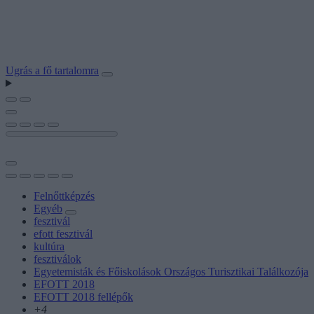
Ugrás a fő tartalomra
Felnőttképzés
Egyéb
fesztivál
efott fesztivál
kultúra
fesztiválok
Egyetemisták és Főiskolások Országos Turisztikai Találkozója
EFOTT 2018
EFOTT 2018 fellépők
+4