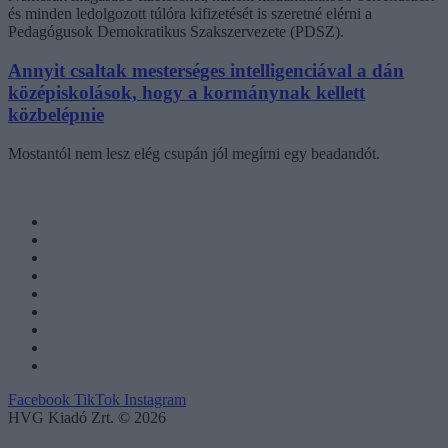
és minden ledolgozott túlóra kifizetését is szeretné elérni a
Pedagógusok Demokratikus Szakszervezete (PDSZ).
Annyit csaltak mesterséges intelligenciával a dán
középiskolások, hogy a kormánynak kellett
közbelépnie
Mostantól nem lesz elég csupán jól megírni egy beadandót.
Facebook
TikTok
Instagram
HVG Kiadó Zrt. © 2026