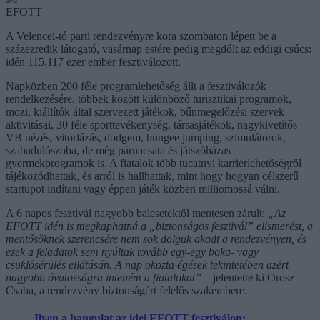
EFOTT
A Velencei-tó parti rendezvényre kora szombaton lépett be a
százezredik látogató, vasárnap estére pedig megdőlt az eddigi csúcs:
idén 115.117 ezer ember fesztiválozott.
Napközben 200 féle programlehetőség állt a fesztiválozók
rendelkezésére, többek között különböző turisztikai programok,
mozi, kiállítók által szervezett játékok, bűnmegelőzési szervek
aktivitásai, 30 féle sporttevékenység, társasjátékok, nagykivetítős
VB nézés, vitorlázás, dodgem, bungee jumping, szimulátorok,
szabadulószoba, de még párnacsata és játszóházas
gyermekprogramok is. A fiatalok több tucatnyi karrierlehetőségről
tájékozódhattak, és arról is hallhattak, mint hogy hogyan célszerű
startupot indítani vagy éppen játék közben milliomossá válni.
A 6 napos fesztivál nagyobb balesetektől mentesen zárult:
„Az
EFOTT idén is megkaphatná a „biztonságos fesztivál” elismerést, a
mentősöknek szerencsére nem sok dolguk akadt a rendezvényen, és
ezek a feladatok sem nyúltak tovább egy-egy boka- vagy
csuklósérülés ellátásán. A nap okozta égések tekintetében azért
nagyobb óvatosságra inteném a fiatalokat”
– jelentette ki Orosz
Csaba, a rendezvény biztonságért felelős szakembere.
Ilyen a hangulat az idei EFOTT fesztiválon: