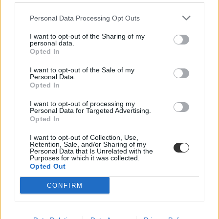
Personal Data Processing Opt Outs
I want to opt-out of the Sharing of my
personal data.
Opted In
I want to opt-out of the Sale of my
Personal Data.
Opted In
Mikor pihenhettek még 2026-ban? Itt van az összes
hosszú hétvége és tanítási szünet
I want to opt-out of processing my
Personal Data for Targeted Advertising.
Még három hosszabb pihenő vár rátok idén: mutatjuk a dátumokat.
Opted In
Campus life
I want to opt-out of Collection, Use,
Kovács Dóri
Retention, Sale, and/or Sharing of my
Personal Data that Is Unrelated with the
Purposes for which it was collected.
Lannert Judit: Rugalmasabb napkezdés, hosszabb
Opted Out
szünetek és több mozgás jöhet az alsó tagozatokban
szeptembertől
CONFIRM
Tizennégy pontos szakmai javaslatcsomagot kaptak az általános
iskolák, amelynek célja, hogy csökkenjen az alsó tagozatos diákok
terhelése, és több idő jusson mozgásra, kreatív tevékenységekre,