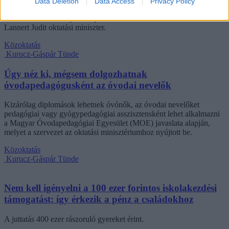
Data Deletion
Data Access
Privacy Policy
valamint tapasztalati tanulásra. Az intézmények már a 2026/2027-es
tanévtől alkalmazhatják az ajánlásokat – írta Facebook-oldalán
Lannert Judit oktatási miniszter.
Közoktatás
Kurucz-Gáspár Tünde
Úgy néz ki, mégsem dolgozhatnak
óvodapedagógusként az óvodai nevelők
Kizárólag diplomások lehetnek óvónők, az óvodai nevelőket
pedagógiai vagy gyógypedagógiai asszisztensként lehet alkalmazni
a Magyar Óvodapedagógiai Egyesület (MOE) javaslata alapján,
melyet a szervezet az oktatási minisztériumhoz nyújtott be.
Közoktatás
Kurucz-Gáspár Tünde
Nem kell igényelni a 100 ezer forintos iskolakezdési
támogatást: így érkezik a pénz a családokhoz
A juttatás 400 ezer rászoruló gyereket érint.