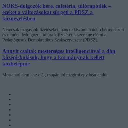
NOKS-dolgozók bére, cafetéria, túlórapótlék –
ezeket a változásokat sürgeti a PDSZ a
köznevelésben
Nemcsak magasabb fizetéseket, hanem kiszámíthatóbb bérrendszert
és minden ledolgozott túlóra kifizetését is szeretné elérni a
Pedagógusok Demokratikus Szakszervezete (PDSZ).
Annyit csaltak mesterséges intelligenciával a dán
középiskolások, hogy a kormánynak kellett
közbelépnie
Mostantól nem lesz elég csupán jól megírni egy beadandót.