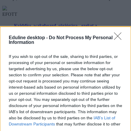
EFOTT
Kviddics, wakeboard, sörjógára - ezeket a
sportokat is kipróbálhatjátok az idei EFOTT-on
Eduline desktop -
Do Not Process My Personal
Information
Nem véletlen, hogy az EFOTT-ot tartják a
legsportosabb nyári fesztiválnak, hiszen a táncon és a
csápoláson túl nappal számos mozgalmas
If you wish to opt-out of the sale, sharing to third parties, or
tevékenységet lehet űzni, vagy éppen az új
processing of your personal or sensitive information for
sportőrületeket kipróbálni. Itt a reggelek ébresztő
tornával indulnak! Vizi és vízparti mozgásformák
targeted advertising by us, please use the below opt-out
egyaránt megtalálhatók lesznek június 10-16. között,
section to confirm your selection. Please note that after your
Velencén.
opt-out request is processed you may continue seeing
interest-based ads based on personal information utilized by
fesztivál
us or personal information disclosed to third parties prior to
efott fesztivál
your opt-out. You may separately opt-out of the further
kultúra
fesztiválok
disclosure of your personal information by third parties on the
Egyetemisták és Főiskolások Országos Turisztikai Találkozója
IAB’s list of downstream participants. This information may
EFOTT 2018
also be disclosed by us to third parties on the
IAB’s List of
EFOTT 2018 fellépők
Downstream Participants
that may further disclose it to other
third parties.
Hozzászólások