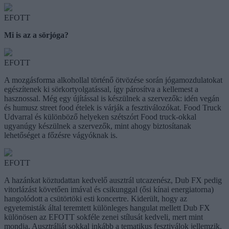
EFOTT
Mi is az a sörjóga?
EFOTT
A mozgásforma alkohollal történő ötvözése során jógamozdulatokat
egészítenek ki sörkortyolgatással, így párosítva a kellemest a
hasznossal. Még egy újítással is készülnek a szervezők: idén vegán
és humusz street food ételek is várják a fesztiválozókat. Food Truck
Udvarral és különböző helyeken szétszórt Food truck-okkal
ugyanúgy készülnek a szervezők, mint ahogy biztosítanak
lehetőséget a főzésre vágyóknak is.
EFOTT
A hazánkat köztudattan kedvelő ausztrál utcazenész, Dub FX pedig
vitorlázást követően imával és csikunggal (ősi kínai energiatorna)
hangolódott a csütörtöki esti koncertre. Kiderült, hogy az
egyetemisták által teremtett különleges hangulat mellett Dub FX
különösen az EFOTT sokféle zenei stílusát kedveli, mert mint
mondja, Ausztráliát sokkal inkább a tematikus fesztiválok jellemzik.