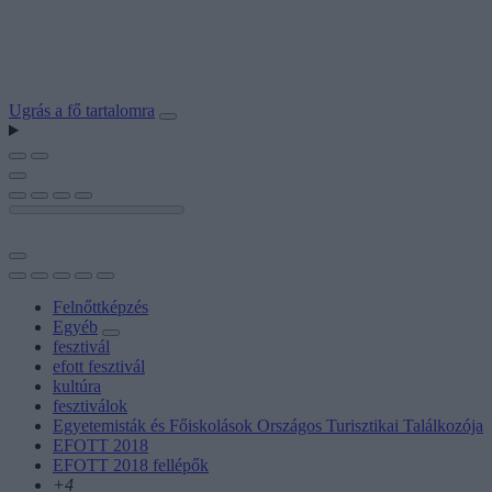
Ugrás a fő tartalomra
Felnőttképzés
Egyéb
fesztivál
efott fesztivál
kultúra
fesztiválok
Egyetemisták és Főiskolások Országos Turisztikai Találkozója
EFOTT 2018
EFOTT 2018 fellépők
+4