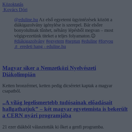
Közoktatás
Kovács Dóri
@eduline.hu
Az első egyetemi ügyintézések között a
diákigazolvány igénylése is szerepel. Bár elsőre
bonyolultnak tűnhet, néhány lépésből megvan – most
végigvezetünk titeket a teljes folyamaton.😉
#diákigazolvány
#egyetem
#neptun
#eduline
#foryou
♬ eredeti hang - eduline.hu
Magyar siker a Nemzetközi Nyelvészeti
Diákolimpián
Ketten bronzérmet, ketten pedig dicséretet kaptak a magyar
csapatból.
„A világ legelismertebb tudósainak előadásait
hallgathatjuk” – két magyar egyetemista is bekerült
a CERN nyári programjába
21 ezer diákból választották ki őket a genfi programba.