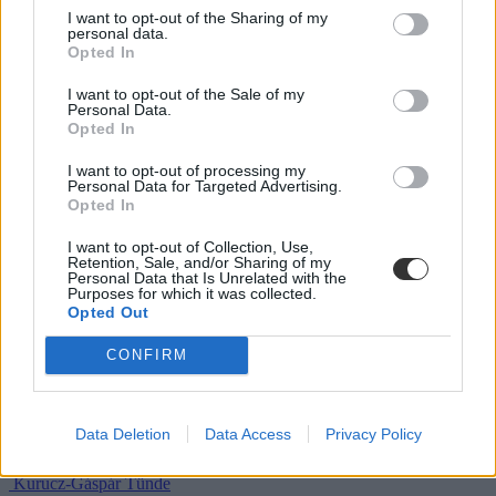
helyette?
I want to opt-out of the Sharing of my
personal data.
Opted In
A kisiskolák tanárhiánya és a kisgimnáziumok elitképzővé válása
nem elszigetelt hibák, hanem a jelenlegi oktatási szerkezet
„erővonalai”, amelyek a rendszer gyökeres reformjáért kiáltanak Dr.
I want to opt-out of the Sale of my
Personal Data.
Gyarmathy Éva klinikai és neveléslélektani szakpszichológus,
Opted In
egyetemi tanár szerint.
I want to opt-out of processing my
Közoktatás
Personal Data for Targeted Advertising.
Kurucz-Gáspár Tünde
Opted In
Lannert Judit: Rugalmasabb napkezdés, hosszabb
I want to opt-out of Collection, Use,
szünetek és több mozgás jöhet az alsó tagozatokban
Retention, Sale, and/or Sharing of my
Personal Data that Is Unrelated with the
szeptembertől
Purposes for which it was collected.
Opted Out
Tizennégy pontos szakmai javaslatcsomagot kaptak az általános
iskolák, amelynek célja, hogy csökkenjen az alsó tagozatos diákok
CONFIRM
terhelése, és több idő jusson mozgásra, kreatív tevékenységekre,
valamint tapasztalati tanulásra. Az intézmények már a 2026/2027-es
tanévtől alkalmazhatják az ajánlásokat – írta Facebook-oldalán
Lannert Judit oktatási miniszter.
Data Deletion
Data Access
Privacy Policy
Közoktatás
Kurucz-Gáspár Tünde