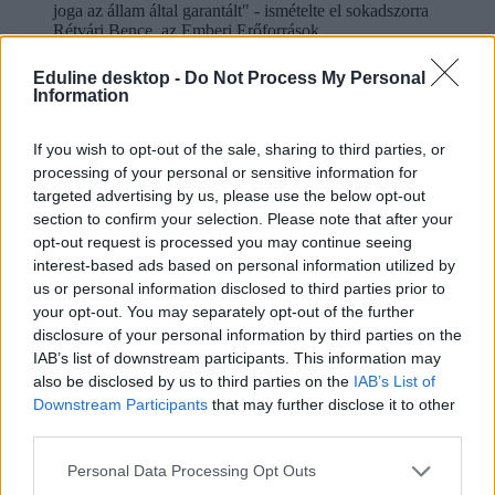
joga az állam által garantált" - ismételte el sokadszorra
Rétvári Bence, az Emberi Erőforrások
Minisztériumának parlamenti államtitkára, aki szerint a
tankönyvek fejlesztésében a pedagógusok, a tanulók és
Eduline desktop -
Do Not Process My Personal
a szülők is "érdemben vettek részt".
Information
fesztivál
efott fesztivál
If you wish to opt-out of the sale, sharing to third parties, or
kultúra
processing of your personal or sensitive information for
fesztiválok
targeted advertising by us, please use the below opt-out
Egyetemisták és Főiskolások Országos Turisztikai Találkozója
section to confirm your selection. Please note that after your
EFOTT 2018
opt-out request is processed you may continue seeing
EFOTT 2018 fellépők
interest-based ads based on personal information utilized by
Hozzászólások
us or personal information disclosed to third parties prior to
your opt-out. You may separately opt-out of the further
disclosure of your personal information by third parties on the
IAB’s list of downstream participants. This information may
also be disclosed by us to third parties on the
IAB’s List of
Downstream Participants
that may further disclose it to other
third parties.
Personal Data Processing Opt Outs
Mi a baj a 8 osztályos általános iskolával, és mi jöhet