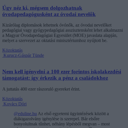
Úgy néz ki, mégsem dolgozhatnak
óvodapedagógusként az óvodai nevelők
Kizárólag diplomások lehetnek óvónők, az óvodai nevelőket
pedagógiai vagy gyógypedagógiai asszisztensként lehet alkalmazni
a Magyar Óvodapedagógiai Egyesület (MOE) javaslata alapján,
melyet a szervezet az oktatási minisztériumhoz nyújtott be.
Közoktatás
Kurucz-Gáspár Tünde
Nem kell igényelni a 100 ezer forintos iskolakezdési
támogatást: így érkezik a pénz a családokhoz
A juttatás 400 ezer rászoruló gyereket érint.
Közoktatás
Kovács Dóri
@eduline.hu
Az első egyetemi ügyintézések között a
diákigazolvány igénylése is szerepel. Bár elsőre
bonyolultnak tűnhet, néhány lépésből megvan – most