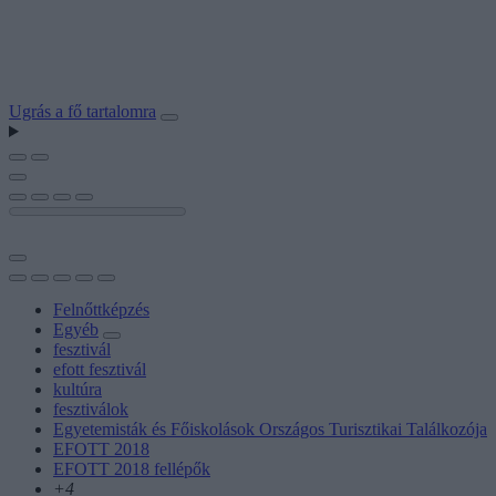
Ugrás a fő tartalomra
Felnőttképzés
Egyéb
fesztivál
efott fesztivál
kultúra
fesztiválok
Egyetemisták és Főiskolások Országos Turisztikai Találkozója
EFOTT 2018
EFOTT 2018 fellépők
+4