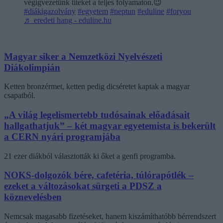
végigvezetünk titeket a teljes folyamaton.😉
#diákigazolvány
#egyetem
#neptun
#eduline
#foryou
♬ eredeti hang - eduline.hu
Magyar siker a Nemzetközi Nyelvészeti
Diákolimpián
Ketten bronzérmet, ketten pedig dicséretet kaptak a magyar
csapatból.
„A világ legelismertebb tudósainak előadásait
hallgathatjuk” – két magyar egyetemista is bekerült
a CERN nyári programjába
21 ezer diákból választották ki őket a genfi programba.
NOKS-dolgozók bére, cafetéria, túlórapótlék –
ezeket a változásokat sürgeti a PDSZ a
köznevelésben
Nemcsak magasabb fizetéseket, hanem kiszámíthatóbb bérrendszert