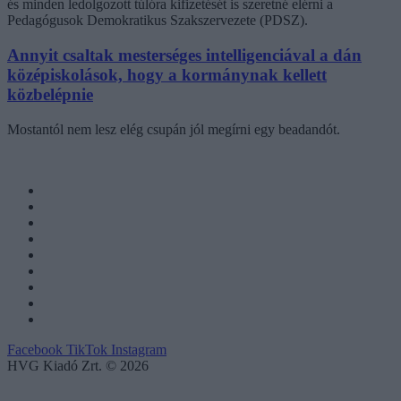
és minden ledolgozott túlóra kifizetését is szeretné elérni a
Pedagógusok Demokratikus Szakszervezete (PDSZ).
Annyit csaltak mesterséges intelligenciával a dán
középiskolások, hogy a kormánynak kellett
közbelépnie
Mostantól nem lesz elég csupán jól megírni egy beadandót.
Facebook
TikTok
Instagram
HVG Kiadó Zrt. © 2026