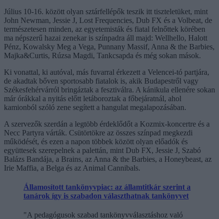
Július 10-16. között olyan sztárfellépők teszik itt tiszteletüket, mint
John Newman, Jessie J, Lost Frequencies, Dub FX és a Volbeat, de
természetesen minden, az egyetemisták és fiatal felnőttek körében
ma népszerű hazai zenekar is színpadra áll majd: Wellhello, Halott
Pénz, Kowalsky Meg a Vega, Punnany Massif, Anna & the Barbies,
Majka&Curtis, Rúzsa Magdi, Tankcsapda és még sokan mások.
Ki vonattal, ki autóval, más fuvarral érkezett a Velencei-tó partjára,
de akadtak bőven sportosabb fiatalok is, akik Budapestről vagy
Székesfehérvárról bringáztak a fesztiválra. A kánikula ellenére sokan
már órákkal a nyitás előtt letáboroztak a főbejáratnál, ahol
kamionból szóló zene segített a hangulat megalapozásában.
A szervezők szerdán a legtöbb érdeklődőt a Kozmix-koncertre és a
Necc Partyra várták. Csütörtökre az összes színpad megkezdi
működését, és ezen a napon többek között olyan előadók és
együttesek szerepelnek a palettán, mint Dub FX, Jessie J, Szabó
Balázs Bandája, a Brains, az Anna & the Barbies, a Honeybeast, az
Irie Maffia, a Belga és az Animal Cannibals.
Államosított tankönyvpiac: az államtitkár szerint a
tanárok így is szabadon választhatnak tankönyvet
"A pedagógusok szabad tankönyvválasztáshoz való