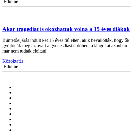
Eduline
Akár tragédiát is okozhattak volna a 15 éves diákok
Büntetőeljárás indult két 15 éves fiú ellen, akik bevallották, hogy ők
gyújtották meg az avart a gyenesdiási erdőben, a lángokat azonban
már nem tudták eloltani.
Közoktatás
Eduline