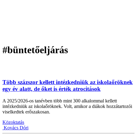
#büntetőeljárás
Több százszor kellett intézkedniük az iskolaőröknek
egy év alatt, de őket is érték atrocitások
A 2025/2026-os tanévben több mint 300 alkalommal kellett
intézkedniük az iskolaőröknek. Volt, amikor a diákok hozzátartozói
viselkedtek erőszakosan.
Közoktatás
Kovács Dóri