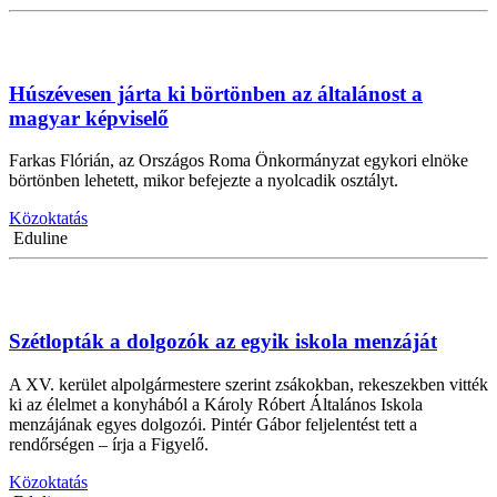
Húszévesen járta ki börtönben az általánost a
magyar képviselő
Farkas Flórián, az Országos Roma Önkormányzat egykori elnöke
börtönben lehetett, mikor befejezte a nyolcadik osztályt.
Közoktatás
Eduline
Szétlopták a dolgozók az egyik iskola menzáját
A XV. kerület alpolgármestere szerint zsákokban, rekeszekben vitték
ki az élelmet a konyhából a Károly Róbert Általános Iskola
menzájának egyes dolgozói. Pintér Gábor feljelentést tett a
rendőrségen – írja a Figyelő.
Közoktatás