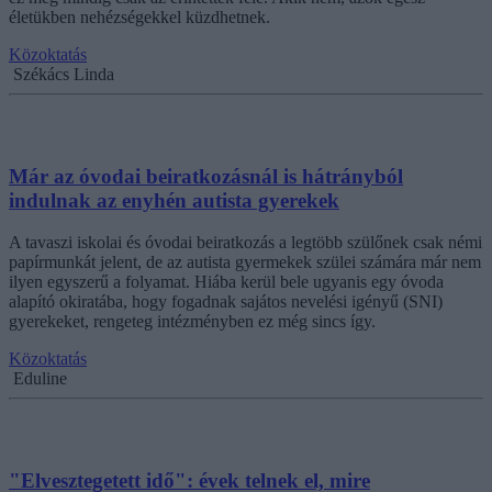
életükben nehézségekkel küzdhetnek.
Közoktatás
Székács Linda
Már az óvodai beiratkozásnál is hátrányból
indulnak az enyhén autista gyerekek
A tavaszi iskolai és óvodai beiratkozás a legtöbb szülőnek csak némi
papírmunkát jelent, de az autista gyermekek szülei számára már nem
ilyen egyszerű a folyamat. Hiába kerül bele ugyanis egy óvoda
alapító okiratába, hogy fogadnak sajátos nevelési igényű (SNI)
gyerekeket, rengeteg intézményben ez még sincs így.
Közoktatás
Eduline
"Elvesztegetett idő": évek telnek el, mire