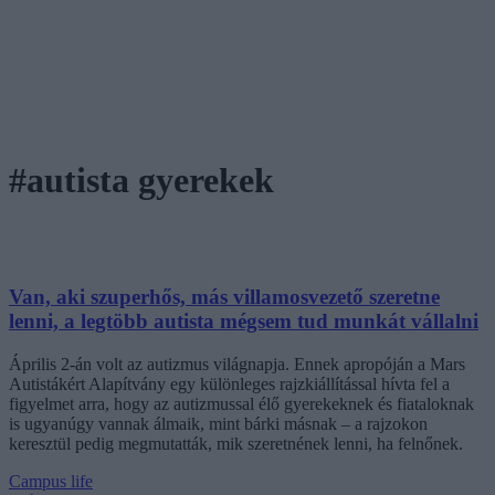
#autista gyerekek
Van, aki szuperhős, más villamosvezető szeretne
lenni, a legtöbb autista mégsem tud munkát vállalni
Április 2-án volt az autizmus világnapja. Ennek apropóján a Mars
Autistákért Alapítvány egy különleges rajzkiállítással hívta fel a
figyelmet arra, hogy az autizmussal élő gyerekeknek és fiataloknak
is ugyanúgy vannak álmaik, mint bárki másnak – a rajzokon
keresztül pedig megmutatták, mik szeretnének lenni, ha felnőnek.
Campus life