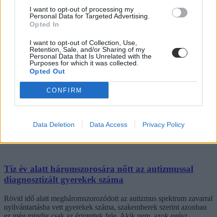
I want to opt-out of processing my
Personal Data for Targeted Advertising.
Opted In
I want to opt-out of Collection, Use,
Retention, Sale, and/or Sharing of my
Personal Data that Is Unrelated with the
Purposes for which it was collected.
Opted Out
CONFIRM
Data Deletion
Data Access
Privacy Policy
Tíz év alatt háromszorosára nőtt az autizmussal
diagnosztizált gyerekek száma
Rövid idő alatt megháromszorozódott az autizmus spektrum zavarral
nyilvántartásba vett gyerekek száma, szakemberek szerint azonban
ez még mindig csak az érintettek fele. Akik nem, azok egész