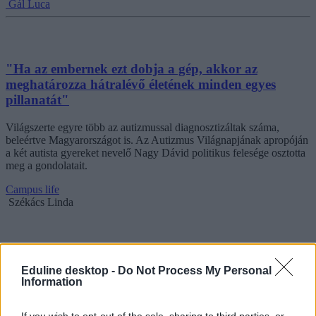
Gál Luca
"Ha az embernek ezt dobja a gép, akkor az
meghatározza hátralévő életének minden egyes
pillanatát"
Világszerte egyre több az autizmussal diagnosztizáltak száma,
beleértve Magyarországot is. Az Autizmus Világnapjának apropóján
a két autista gyereket nevelő Nagy Dávid politikus felesége osztotta
meg a gondolatait.
Campus life
Székács Linda
Eduline desktop -
Do Not Process My Personal
Information