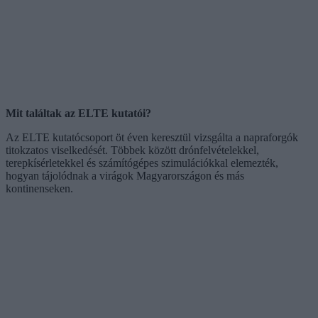
Mit találtak az ELTE kutatói?
Az ELTE kutatócsoport öt éven keresztül vizsgálta a napraforgók
titokzatos viselkedését. Többek között drónfelvételekkel,
terepkísérletekkel és számítógépes szimulációkkal elemezték,
hogyan tájolódnak a virágok Magyarországon és más
kontinenseken.