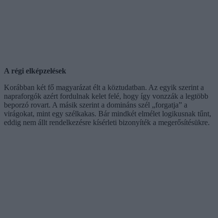
A régi elképzelések
Korábban két fő magyarázat élt a köztudatban. Az egyik szerint a
napraforgók azért fordulnak kelet felé, hogy így vonzzák a legtöbb
beporzó rovart. A másik szerint a domináns szél „forgatja” a
virágokat, mint egy szélkakas. Bár mindkét elmélet logikusnak tűnt,
eddig nem állt rendelkezésre kísérleti bizonyíték a megerősítésükre.