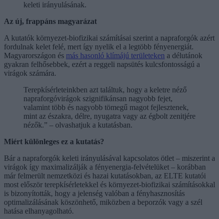
keleti irányulásának.
Az új, frappáns magyarázat
A kutatók környezet-biofizikai számításai szerint a napraforgók azért
fordulnak kelet felé, mert így nyelik el a legtöbb fényenergiát.
Magyarországon és
más hasonló klímájú területeken
a délutánok
gyakran felhősebbek, ezért a reggeli napsütés kulcsfontosságú a
virágok számára.
Terepkísérleteinkben azt találtuk, hogy a keletre néző
napraforgóvirágok szignifikánsan nagyobb fejet,
valamint több és nagyobb tömegű magot fejlesztenek,
mint az északra, délre, nyugatra vagy az égbolt zenitjére
nézők.” – olvashatjuk a kutatásban.
Miért különleges ez a kutatás?
Bár a napraforgók keleti irányulásával kapcsolatos ötlet – miszerint a
virágok így maximalizálják a fényenergia-felvételüket – korábban
már felmerült nemzetközi és hazai kutatásokban, az ELTE kutatói
most először terepkísérletekkel és környezet-biofizikai számításokkal
is bizonyították, hogy a jelenség valóban a fényhasznosítás
optimalizálásának köszönhető, miközben a beporzók vagy a szél
hatása elhanyagolható.