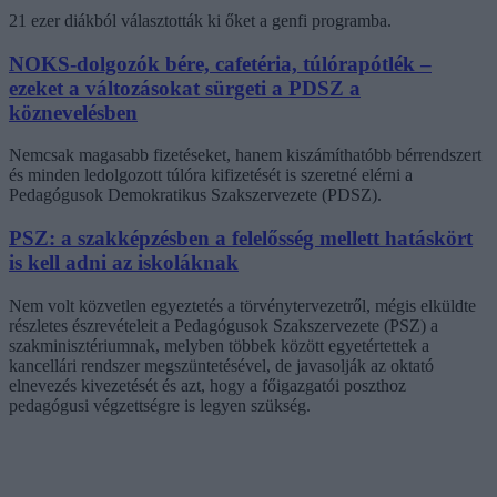
21 ezer diákból választották ki őket a genfi programba.
NOKS-dolgozók bére, cafetéria, túlórapótlék –
ezeket a változásokat sürgeti a PDSZ a
köznevelésben
Nemcsak magasabb fizetéseket, hanem kiszámíthatóbb bérrendszert
és minden ledolgozott túlóra kifizetését is szeretné elérni a
Pedagógusok Demokratikus Szakszervezete (PDSZ).
PSZ: a szakképzésben a felelősség mellett hatáskört
is kell adni az iskoláknak
Nem volt közvetlen egyeztetés a törvénytervezetről, mégis elküldte
részletes észrevételeit a Pedagógusok Szakszervezete (PSZ) a
szakminisztériumnak, melyben többek között egyetértettek a
kancellári rendszer megszüntetésével, de javasolják az oktató
elnevezés kivezetését és azt, hogy a főigazgatói poszthoz
pedagógusi végzettségre is legyen szükség.