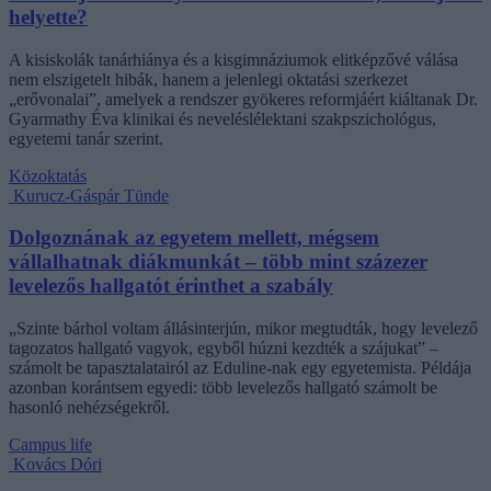
helyette?
A kisiskolák tanárhiánya és a kisgimnáziumok elitképzővé válása
nem elszigetelt hibák, hanem a jelenlegi oktatási szerkezet
„erővonalai”, amelyek a rendszer gyökeres reformjáért kiáltanak Dr.
Gyarmathy Éva klinikai és neveléslélektani szakpszichológus,
egyetemi tanár szerint.
Közoktatás
Kurucz-Gáspár Tünde
Dolgoznának az egyetem mellett, mégsem
vállalhatnak diákmunkát – több mint százezer
levelezős hallgatót érinthet a szabály
„Szinte bárhol voltam állásinterjún, mikor megtudták, hogy levelező
tagozatos hallgató vagyok, egyből húzni kezdték a szájukat” –
számolt be tapasztalatairól az Eduline-nak egy egyetemista. Példája
azonban korántsem egyedi: több levelezős hallgató számolt be
hasonló nehézségekről.
Campus life
Kovács Dóri