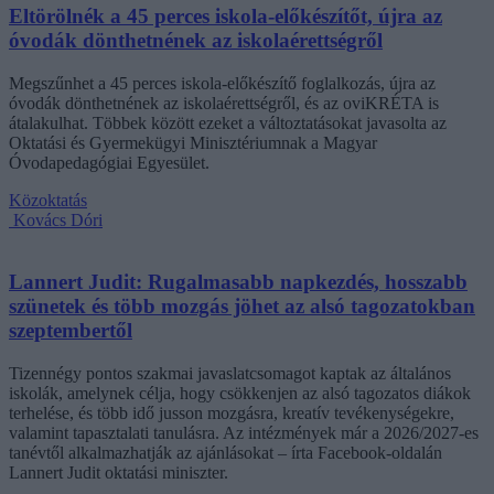
Eltörölnék a 45 perces iskola-előkészítőt, újra az
óvodák dönthetnének az iskolaérettségről
Megszűnhet a 45 perces iskola-előkészítő foglalkozás, újra az
óvodák dönthetnének az iskolaérettségről, és az oviKRÉTA is
átalakulhat. Többek között ezeket a változtatásokat javasolta az
Oktatási és Gyermekügyi Minisztériumnak a Magyar
Óvodapedagógiai Egyesület.
Közoktatás
Kovács Dóri
Lannert Judit: Rugalmasabb napkezdés, hosszabb
szünetek és több mozgás jöhet az alsó tagozatokban
szeptembertől
Tizennégy pontos szakmai javaslatcsomagot kaptak az általános
iskolák, amelynek célja, hogy csökkenjen az alsó tagozatos diákok
terhelése, és több idő jusson mozgásra, kreatív tevékenységekre,
valamint tapasztalati tanulásra. Az intézmények már a 2026/2027-es
tanévtől alkalmazhatják az ajánlásokat – írta Facebook-oldalán
Lannert Judit oktatási miniszter.