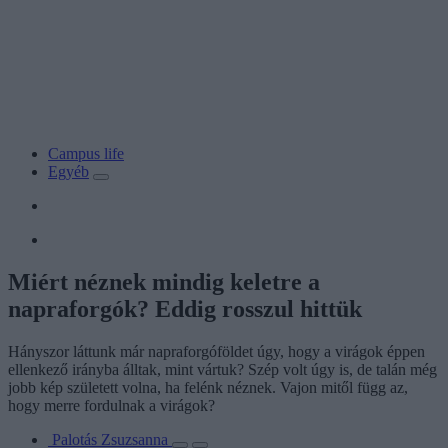
Campus life
Egyéb
Miért néznek mindig keletre a
napraforgók? Eddig rosszul hittük
Hányszor láttunk már napraforgóföldet úgy, hogy a virágok éppen
ellenkező irányba álltak, mint vártuk? Szép volt úgy is, de talán még
jobb kép született volna, ha felénk néznek. Vajon mitől függ az,
hogy merre fordulnak a virágok?
Palotás Zsuzsanna