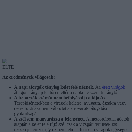
ELTE
Az eredmények világosak:
A napraforgók tényleg kelet felé néznek.
Az
érett virágok
átlagos iránya jelentősen eltér a napkelte szerinti iránytól.
A beporzók számát nem befolyásolja a tájolás.
Terepkísérletekben a virágok keletre, nyugatra, északra vagy
délre fordítása nem változtatta a rovarok látogatási
gyakoriságát.
A szél sem magyarázza a jelenséget.
A meteorológiai adatok
alapján a kelet felé fújó szél csak a vizsgált területek kis
részén jellemző, így ez nem lehet a fő oka a virágok egységes