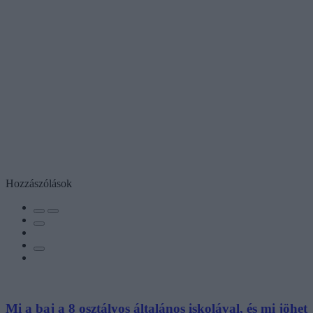
Hozzászólások
Mi a baj a 8 osztályos általános iskolával, és mi jöhet