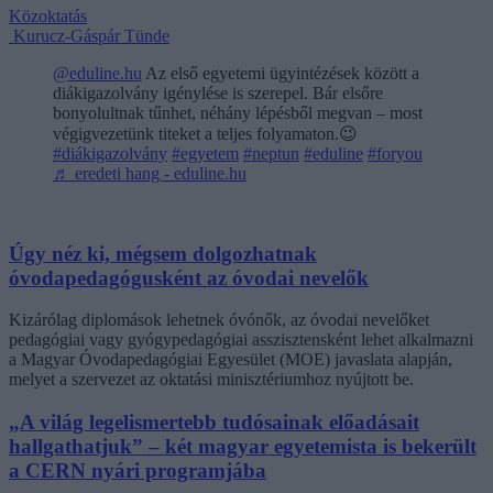
Közoktatás
Kurucz-Gáspár Tünde
@eduline.hu
Az első egyetemi ügyintézések között a
diákigazolvány igénylése is szerepel. Bár elsőre
bonyolultnak tűnhet, néhány lépésből megvan – most
végigvezetünk titeket a teljes folyamaton.😉
#diákigazolvány
#egyetem
#neptun
#eduline
#foryou
♬ eredeti hang - eduline.hu
Úgy néz ki, mégsem dolgozhatnak
óvodapedagógusként az óvodai nevelők
Kizárólag diplomások lehetnek óvónők, az óvodai nevelőket
pedagógiai vagy gyógypedagógiai asszisztensként lehet alkalmazni
a Magyar Óvodapedagógiai Egyesület (MOE) javaslata alapján,
melyet a szervezet az oktatási minisztériumhoz nyújtott be.
„A világ legelismertebb tudósainak előadásait
hallgathatjuk” – két magyar egyetemista is bekerült
a CERN nyári programjába