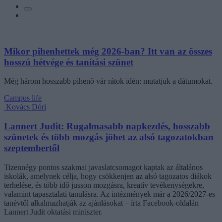
Mikor pihenhettek még 2026-ban? Itt van az összes
hosszú hétvége és tanítási szünet
Még három hosszabb pihenő vár rátok idén: mutatjuk a dátumokat.
Campus life
Kovács Dóri
Lannert Judit: Rugalmasabb napkezdés, hosszabb
szünetek és több mozgás jöhet az alsó tagozatokban
szeptembertől
Tizennégy pontos szakmai javaslatcsomagot kaptak az általános
iskolák, amelynek célja, hogy csökkenjen az alsó tagozatos diákok
terhelése, és több idő jusson mozgásra, kreatív tevékenységekre,
valamint tapasztalati tanulásra. Az intézmények már a 2026/2027-es
tanévtől alkalmazhatják az ajánlásokat – írta Facebook-oldalán
Lannert Judit oktatási miniszter.