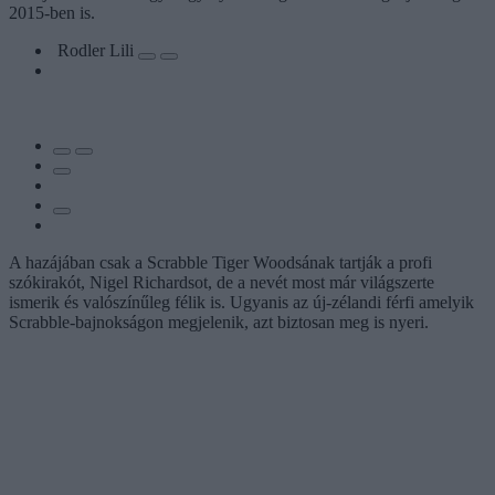
2015-ben is.
Rodler Lili
A hazájában csak a Scrabble Tiger Woodsának tartják a profi
szókirakót, Nigel Richardsot, de a nevét most már világszerte
ismerik és valószínűleg félik is. Ugyanis az új-zélandi férfi amelyik
Scrabble-bajnokságon megjelenik, azt biztosan meg is nyeri.