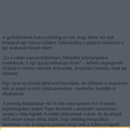
A győzelemének kulcsa állítólag az volt, hogy kilenc hét alatt
bemagolt egy francia szótárat. Valószínűleg a spanyol versenyen is
így arathatott elsöprő sikert.
„Ez a valaki nagyon különleges, hihetetlen képességekkel
rendelkezik; ő egy igazán tehetséges fickó” – méltatta legnagyobb
riválisát a verseny második helyezettje, Benjamín Olaizola, majd így
folytatta:
Egy olyan új-zélandi játékosról beszélünk, aki többször is megnyerte
már az angol nyelvű világbajnokságot – konkrétan legalább öt
alkalommal.
A jelenleg Malajziában élő és több mint harminc éve Scrabble-
bajnokságokon induló Niger Richards a szókirakó szerelmesei
szerint a világ legjobb Scrabble-játékosának számít. Az új-zélandi
férfi sikerét sokan abban látják, hogy állítólag fotografikus
memóriája van, és nagyon gyorsan megy neki a fejben elvégzett
valószínűségszámítás is.