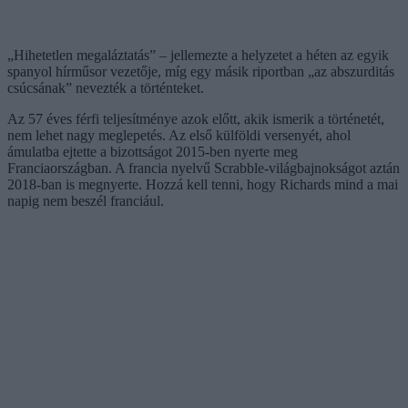
„Hihetetlen megaláztatás” – jellemezte a helyzetet a héten az egyik
spanyol hírműsor vezetője, míg egy másik riportban „az abszurditás
csúcsának” nevezték a történteket.
Az 57 éves férfi teljesítménye azok előtt, akik ismerik a történetét,
nem lehet nagy meglepetés. Az első külföldi versenyét, ahol
ámulatba ejtette a bizottságot 2015-ben nyerte meg
Franciaországban. A francia nyelvű Scrabble-világbajnokságot aztán
2018-ban is megnyerte. Hozzá kell tenni, hogy Richards mind a mai
napig nem beszél franciául.