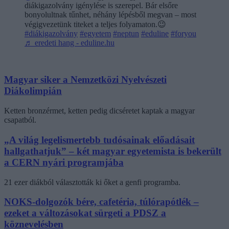
diákigazolvány igénylése is szerepel. Bár elsőre
bonyolultnak tűnhet, néhány lépésből megvan – most
végigvezetünk titeket a teljes folyamaton.😉
#diákigazolvány
#egyetem
#neptun
#eduline
#foryou
♬ eredeti hang - eduline.hu
Magyar siker a Nemzetközi Nyelvészeti
Diákolimpián
Ketten bronzérmet, ketten pedig dicséretet kaptak a magyar
csapatból.
„A világ legelismertebb tudósainak előadásait
hallgathatjuk” – két magyar egyetemista is bekerült
a CERN nyári programjába
21 ezer diákból választották ki őket a genfi programba.
NOKS-dolgozók bére, cafetéria, túlórapótlék –
ezeket a változásokat sürgeti a PDSZ a
köznevelésben