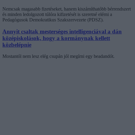
Nemcsak magasabb fizetéseket, hanem kiszámíthatóbb bérrendszert
és minden ledolgozott túlóra kifizetését is szeretné elérni a
Pedagógusok Demokratikus Szakszervezete (PDSZ).
Annyit csaltak mesterséges intelligenciával a dán
középiskolások, hogy a kormánynak kellett
közbelépnie
Mostantól nem lesz elég csupán jól megírni egy beadandót.