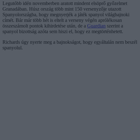
Legutóbb idén novemberben aratott mindent elsöprő győzelmet
Granadában. Húsz ország több mint 150 versenyzője utazott
Spanyolországba, hogy megnyerjék a játék spanyol világbajnoki
címét. Bár már több hét is eltelt a verseny végén aprólékosan
összeszámolt pontok kihirdetése után, de a
Guardian
szerint a
spanyol bizottság azóta sem hiszi el, hogy ez megtörténhetett.
Richards úgy nyerte meg a bajnokságot, hogy egyáltalán nem beszél
spanyolul.