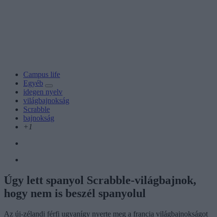
Campus life
Egyéb
idegen nyelv
világbajnokság
Scrabble
bajnokság
+1
Úgy lett spanyol Scrabble-világbajnok,
hogy nem is beszél spanyolul
Az új-zélandi férfi ugyanígy nyerte meg a francia világbajnokságot