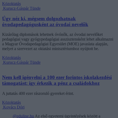
Közoktatás
Kurucz-Gáspár Tünde
Úgy néz ki, mégsem dolgozhatnak
óvodapedagógusként az óvodai nevelők
Kizárólag diplomások lehetnek óvónők, az óvodai nevelőket
pedagógiai vagy gyógypedagógiai asszisztensként lehet alkalmazni
a Magyar Óvodapedagógiai Egyesület (MOE) javaslata alapján,
melyet a szervezet az oktatási minisztériumhoz nyújtott be.
Közoktatás
Kurucz-Gáspár Tünde
Nem kell igényelni a 100 ezer forintos iskolakezdési
támogatást: így érkezik a pénz a családokhoz
A juttatás 400 ezer rászoruló gyereket érint.
Közoktatás
Kovács Dóri
@eduline.hu
Az első egyetemi ügyintézések között a