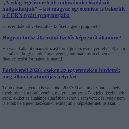
„A világ legelismertebb tudósainak előadásait
hallgathatjuk” – két magyar egyetemista is bekerült
a CERN nyári programjába
21 ezer diákból választották ki őket a genfi programba.
Hogyan tudsz átkerülni fizetős képzésről államira?
Ha valaki állami finanszírozási formájú képzésre nyer felvételt, nem
jelenti azt, hogy tanulmányai végéig automatikusan ebben a
finanszírozási formában is marad.
Pótfelvételi 2026: ezeken az egyetemeken hirdettek
meg állami ösztöndíjas helyeket
Több olyan egyetem is van, ahol 200-300 állami ösztöndíjas helyet
meghirdettek a pótfelvételin, melyre augusztus 7-ig jelentkezhetnek
azok, akiket az általános eljárásban sehova sem vettek fel vagy nem
is adták be a jelentkezésüket. Mutatjuk a képzésterületi listákat.