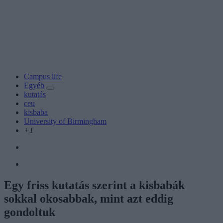
Campus life
Egyéb
kutatás
ceu
kisbaba
University of Birmingham
+1
Egy friss kutatás szerint a kisbabák
sokkal okosabbak, mint azt eddig
gondoltuk