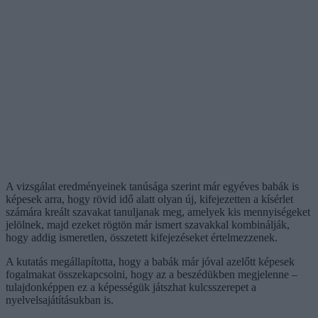
A vizsgálat eredményeinek tanúsága szerint már egyéves babák is
képesek arra, hogy rövid idő alatt olyan új, kifejezetten a kísérlet
számára kreált szavakat tanuljanak meg, amelyek kis mennyiségeket
jelölnek, majd ezeket rögtön már ismert szavakkal kombinálják,
hogy addig ismeretlen, összetett kifejezéseket értelmezzenek.
A kutatás megállapította, hogy a babák már jóval azelőtt képesek
fogalmakat összekapcsolni, hogy az a beszédükben megjelenne –
tulajdonképpen ez a képességük játszhat kulcsszerepet a
nyelvelsajátításukban is.