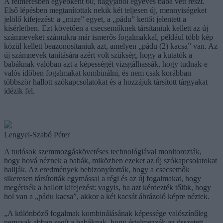
A felmérésben egyébként 60, nagyjából egyéves baba vett részt.
Első lépésben megtanítottak nekik két teljesen új, mennyiségeket
jelölő kifejezést: a „mize” egyet, a „pádu” kettőt jelentett a
kísérletben. Ezt követően a csecsemőknek társítaniuk kellett az új
számneveket számukra már ismerős fogalmakkal, például több kép
közül kellett beazonosítaniuk azt, amelyen „pádu (2) kacsa” van. Az
új számnevek tanítására azért volt szükség, hogy a kutatók a
babáknak valóban azt a képességét vizsgálhassák, hogy tudnak-e
valós időben fogalmakat kombinálni, és nem csak korábban
többször hallott szókapcsolatokat és a hozzájuk társított tárgyakat
idézik fel.
Lengyel-Szabó Péter
A tudósok szemmozgáskövetéses technológiával monitorozták,
hogy hová néznek a babák, miközben ezeket az új szókapcsolatokat
hallják. Az eredmények bebizonyították, hogy a csecsemők
sikeresen társították egymással a régi és az új fogalmakat, hogy
megértsék a hallott kifejezést: vagyis, ha azt kérdezték tőlük, hogy
hol van a „pádu kacsa”, akkor a két kacsát ábrázoló képre néztek.
„A különböző fogalmak kombinálásának képessége valószínűleg
nemcsak abban segít a babáknak, hogy értelmezzék az összetett