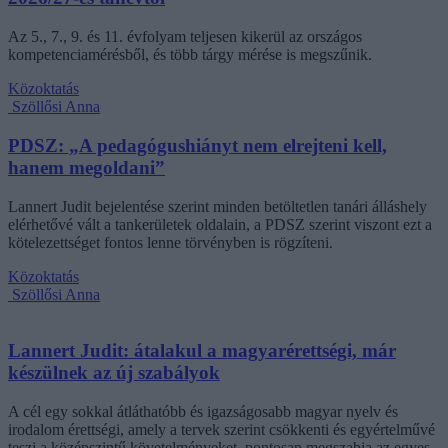
Az 5., 7., 9. és 11. évfolyam teljesen kikerül az országos
kompetenciamérésből, és több tárgy mérése is megszűnik.
Közoktatás
Szöllősi Anna
PDSZ: „A pedagógushiányt nem elrejteni kell,
hanem megoldani”
Lannert Judit bejelentése szerint minden betöltetlen tanári álláshely
elérhetővé vált a tankerületek oldalain, a PDSZ szerint viszont ezt a
kötelezettséget fontos lenne törvényben is rögzíteni.
Közoktatás
Szöllősi Anna
Lannert Judit: átalakul a magyarérettségi, már
készülnek az új szabályok
A cél egy sokkal átláthatóbb és igazságosabb magyar nyelv és
irodalom érettségi, amely a tervek szerint csökkenti és egyértelművé
teszi a középszintű követelményeket, pontosan megszabja az egyes