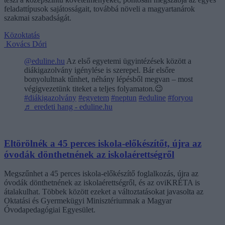
feladattípusok sajátosságait, továbbá növeli a magyartanárok
szakmai szabadságát.
Közoktatás
Kovács Dóri
@eduline.hu
Az első egyetemi ügyintézések között a
diákigazolvány igénylése is szerepel. Bár elsőre
bonyolultnak tűnhet, néhány lépésből megvan – most
végigvezetünk titeket a teljes folyamaton.😉
#diákigazolvány
#egyetem
#neptun
#eduline
#foryou
♬ eredeti hang - eduline.hu
Eltörölnék a 45 perces iskola-előkészítőt, újra az
óvodák dönthetnének az iskolaérettségről
Megszűnhet a 45 perces iskola-előkészítő foglalkozás, újra az
óvodák dönthetnének az iskolaérettségről, és az oviKRÉTA is
átalakulhat. Többek között ezeket a változtatásokat javasolta az
Oktatási és Gyermekügyi Minisztériumnak a Magyar
Óvodapedagógiai Egyesület.