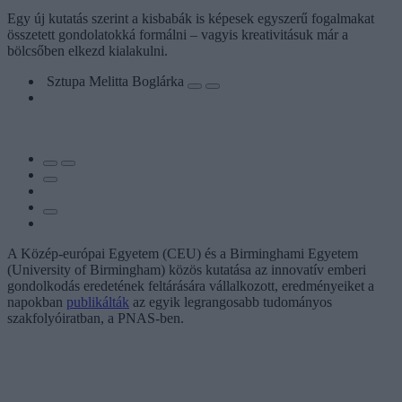
Egy új kutatás szerint a kisbabák is képesek egyszerű fogalmakat
összetett gondolatokká formálni – vagyis kreativitásuk már a
bölcsőben elkezd kialakulni.
Sztupa Melitta Boglárka
A Közép-európai Egyetem (CEU) és a Birminghami Egyetem
(University of Birmingham) közös kutatása az innovatív emberi
gondolkodás eredetének feltárására vállalkozott, eredményeiket a
napokban
publikálták
az egyik legrangosabb tudományos
szakfolyóiratban, a PNAS-ben.