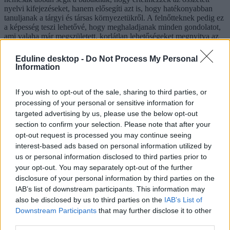
nyelvi kifejezéseket, hanem elősegíti azt is, hogy hatékonyabban
tanuljanak a tárgyi és társas környezetükről. A felnőtteknek pedig ez
a képesség teszi lehetővé, hogy meghaladjanak minden gondolatot,
ami valaha már megszületett, korlátlan lehetőségeket megnyitva az
emberi elme előtt” – mondta a kutatás eredményeiről Dr. Kovács
Ágnes, a CEU Kognitív tudományok tanszékének docense
Eduline desktop -
Do Not Process My Personal
Information
If you wish to opt-out of the sale, sharing to third parties, or
processing of your personal or sensitive information for
targeted advertising by us, please use the below opt-out
section to confirm your selection. Please note that after your
opt-out request is processed you may continue seeing
interest-based ads based on personal information utilized by
us or personal information disclosed to third parties prior to
your opt-out. You may separately opt-out of the further
disclosure of your personal information by third parties on the
IAB’s list of downstream participants. This information may
also be disclosed by us to third parties on the
IAB’s List of
Downstream Participants
that may further disclose it to other
third parties.