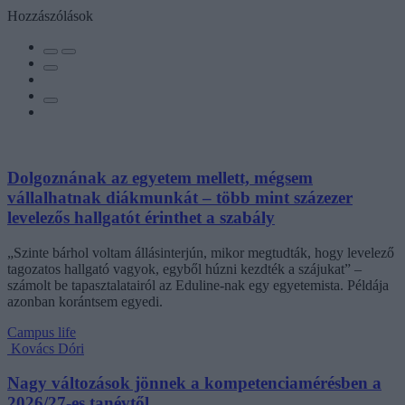
Hozzászólások
Dolgoznának az egyetem mellett, mégsem
vállalhatnak diákmunkát – több mint százezer
levelezős hallgatót érinthet a szabály
„Szinte bárhol voltam állásinterjún, mikor megtudták, hogy levelező
tagozatos hallgató vagyok, egyből húzni kezdték a szájukat” –
számolt be tapasztalatairól az Eduline-nak egy egyetemista. Példája
azonban korántsem egyedi.
Campus life
Kovács Dóri
Nagy változások jönnek a kompetenciamérésben a
2026/27-es tanévtől