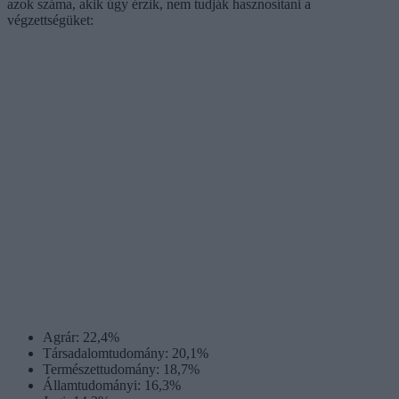
azok száma, akik úgy érzik, nem tudják hasznosítani a
végzettségüket:
Agrár: 22,4%
Társadalomtudomány: 20,1%
Természettudomány: 18,7%
Államtudományi: 16,3%