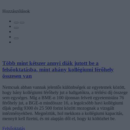
Hozzászólások
Több mint kétszer annyi diák jutott be a
felsőoktatásba, mint ahány kollégiumi férőhely
összesen van
Nemcsak abban vannak jelentős különbségek az egyetemek között,
hogy hány kollégiumi férőhely jut a hallgatókra, a térítési díj összege
sem egységes. Míg a BME-n 100 újonnan felvett egyetemistára 76
férőhely jut, a BGE-n mindössze 16, a legolcsóbb havi kollégiumi
díjak pedig 9300 és 25 500 forint között mozognak a vizsgált
intézményekben. Megnéztük, hol mekkora a kollégiumi kapacitás,
mennyit kell fizetni, és mi alapján dől el, hogy ki költözhet be.
Felsőoktatás