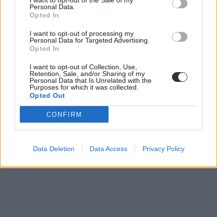
I want to opt-out of the Sale of my
friss diplomások
Personal Data.
pályakezdés
Opted In
DPR
I want to opt-out of processing my
Personal Data for Targeted Advertising.
Opted In
I want to opt-out of Collection, Use,
Retention, Sale, and/or Sharing of my
Personal Data that Is Unrelated with the
Purposes for which it was collected.
Opted Out
CONFIRM
Data Deletion
Data Access
Privacy Policy