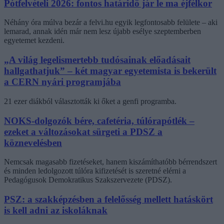
Pótfelvételi 2026: fontos határidő jár le ma éjfélkor
Néhány óra múlva bezár a felvi.hu egyik legfontosabb felülete – aki
lemarad, annak idén már nem lesz újabb esélye szeptemberben
egyetemet kezdeni.
„A világ legelismertebb tudósainak előadásait
hallgathatjuk” – két magyar egyetemista is bekerült
a CERN nyári programjába
21 ezer diákból választották ki őket a genfi programba.
NOKS-dolgozók bére, cafetéria, túlórapótlék –
ezeket a változásokat sürgeti a PDSZ a
köznevelésben
Nemcsak magasabb fizetéseket, hanem kiszámíthatóbb bérrendszert
és minden ledolgozott túlóra kifizetését is szeretné elérni a
Pedagógusok Demokratikus Szakszervezete (PDSZ).
PSZ: a szakképzésben a felelősség mellett hatáskört
is kell adni az iskoláknak