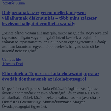
Szöllősi Anna
Dolgoznának az egyetem mellett, mégsem
vállalhatnak diákmunkát – több mint százezer
levelezős hallgatót érinthet a szabály
„Szinte bárhol voltam állásinterjún, mikor megtudták, hogy levelező
tagozatos hallgató vagyok, egyből húzni kezdték a szájukat” –
számolt be tapasztalatairól az Eduline-nak egy egyetemista. Példája
azonban korántsem egyedi: több levelezős hallgató számolt be
hasonló nehézségekről.
Campus life
Kovács Dóri
Eltörölnék a 45 perces iskola-előkészítőt, újra az
óvodák dönthetnének az iskolaérettségről
Megszűnhet a 45 perces iskola-előkészítő foglalkozás, újra az
óvodák dönthetnének az iskolaérettségről, és az oviKRÉTA is
átalakulhat. Többek között ezeket a változtatásokat javasolta az
Oktatási és Gyermekügyi Minisztériumnak a Magyar
Óvodapedagógiai Egyesület.