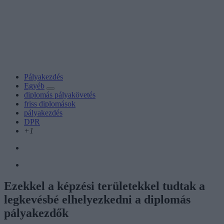
Pályakezdés
Egyéb
diplomás pályakövetés
friss diplomások
pályakezdés
DPR
+1
Ezekkel a képzési területekkel tudtak a
legkevésbé elhelyezkedni a diplomás
pályakezdők