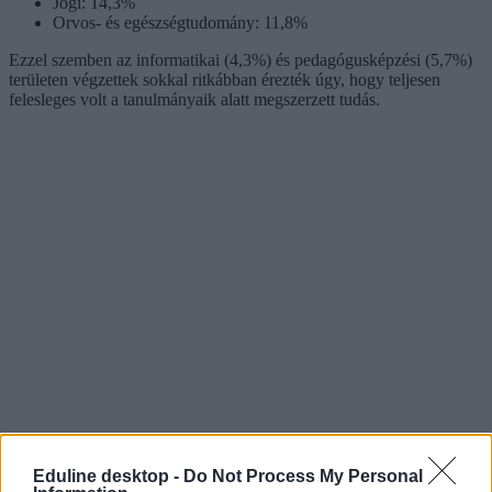
Jogi: 14,3%
Orvos- és egészségtudomány: 11,8%
Ezzel szemben az informatikai (4,3%) és pedagógusképzési (5,7%)
területen végzettek sokkal ritkábban érezték úgy, hogy teljesen
felesleges volt a tanulmányaik alatt megszerzett tudás.
Eduline desktop -
Do Not Process My Personal