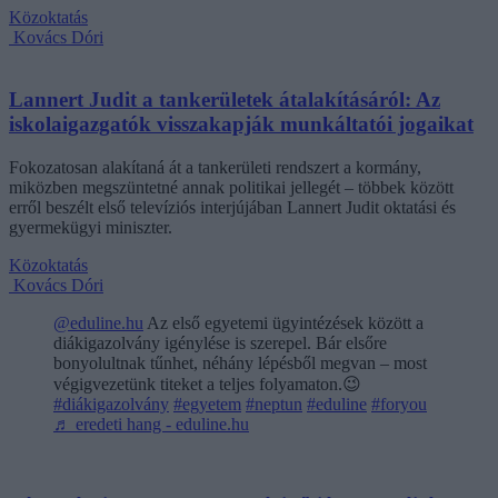
Közoktatás
Kovács Dóri
Lannert Judit a tankerületek átalakításáról: Az
iskolaigazgatók visszakapják munkáltatói jogaikat
Fokozatosan alakítaná át a tankerületi rendszert a kormány,
miközben megszüntetné annak politikai jellegét – többek között
erről beszélt első televíziós interjújában Lannert Judit oktatási és
gyermekügyi miniszter.
Közoktatás
Kovács Dóri
@eduline.hu
Az első egyetemi ügyintézések között a
diákigazolvány igénylése is szerepel. Bár elsőre
bonyolultnak tűnhet, néhány lépésből megvan – most
végigvezetünk titeket a teljes folyamaton.😉
#diákigazolvány
#egyetem
#neptun
#eduline
#foryou
♬ eredeti hang - eduline.hu