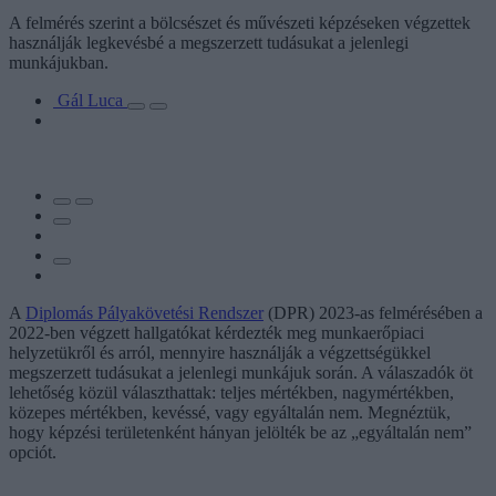
A felmérés szerint a bölcsészet és művészeti képzéseken végzettek
használják legkevésbé a megszerzett tudásukat a jelenlegi
munkájukban.
Gál Luca
A
Diplomás Pályakövetési Rendszer
(DPR) 2023-as felmérésében a
2022-ben végzett hallgatókat kérdezték meg munkaerőpiaci
helyzetükről és arról, mennyire használják a végzettségükkel
megszerzett tudásukat a jelenlegi munkájuk során. A válaszadók öt
lehetőség közül választhattak: teljes mértékben, nagymértékben,
közepes mértékben, kevéssé, vagy egyáltalán nem. Megnéztük,
hogy képzési területenként hányan jelölték be az „egyáltalán nem”
opciót.