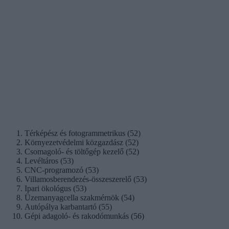
Térképész és fotogrammetrikus (52)
Környezetvédelmi közgazdász (52)
Csomagoló- és töltőgép kezelő (52)
Levéltáros (53)
CNC-programozó (53)
Villamosberendezés-összeszerelő (53)
Ipari ökológus (53)
Üzemanyagcella szakmérnök (54)
Autópálya karbantartó (55)
Gépi adagoló- és rakodómunkás (56)