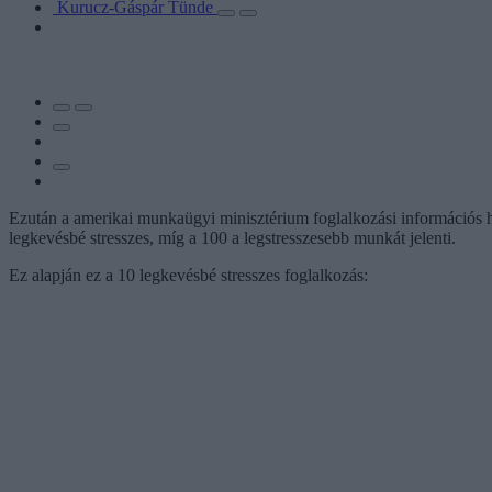
Kurucz-Gáspár Tünde
Ezután a amerikai munkaügyi minisztérium foglalkozási információs háló
legkevésbé stresszes, míg a 100 a legstresszesebb munkát jelenti.
Ez alapján ez a 10 legkevésbé stresszes foglalkozás: