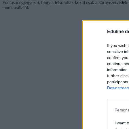
Fontos megjegyezni, hogy a felsoroltak közül csak a környezetvédelmi
munkavállalók.
Eduline d
If you wish 
sensitive in
confirm you
continue se
information 
further disc
participants
Downstream 
Persona
I want t