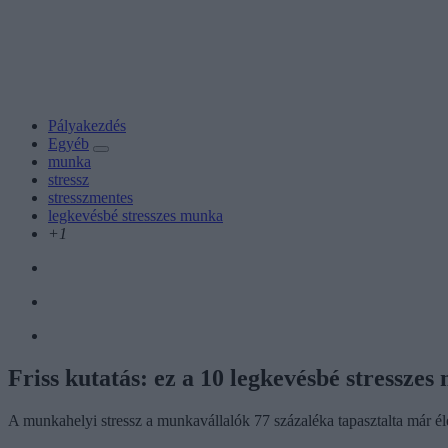
Pályakezdés
Egyéb
munka
stressz
stresszmentes
legkevésbé stresszes munka
+1
Friss kutatás: ez a 10 legkevésbé stressze
A munkahelyi stressz a munkavállalók 77 százaléka tapasztalta már éle