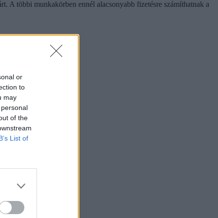
árt. A többi munkakörben ennél alacsonyabb fizetésre számíthatnak a
sonal or
ection to
ou may
 personal
out of the
 downstream
B’s List of