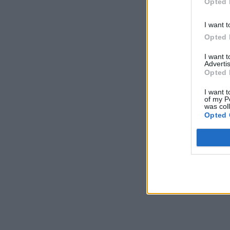
Opted 
I want t
Opted 
I want 
Advertis
Opted 
I want t
of my P
was col
Opted 