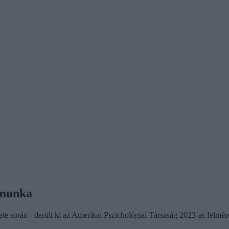
s munka
te során - derült ki az Amerikai Pszichológiai Társaság 2023-as felmér