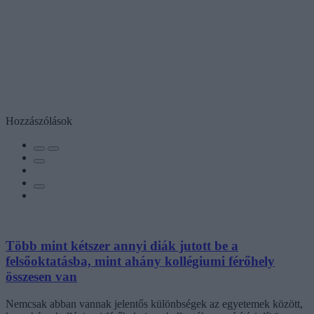
Hozzászólások
Több mint kétszer annyi diák jutott be a
felsőoktatásba, mint ahány kollégiumi férőhely
összesen van
Nemcsak abban vannak jelentős különbségek az egyetemek között,