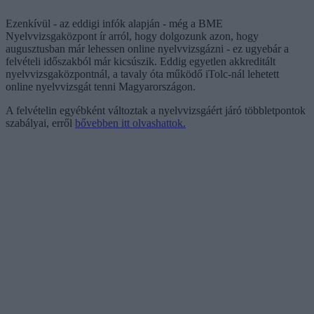
Ezenkívül - az eddigi infók alapján - még a BME
Nyelvvizsgaközpont ír arról, hogy dolgozunk azon, hogy
augusztusban már lehessen online nyelvvizsgázni - ez ugyebár a
felvételi időszakból már kicsúszik. Eddig egyetlen akkreditált
nyelvvizsgaközpontnál, a tavaly óta működő iTolc-nál lehetett
online nyelvvizsgát tenni Magyarországon.
A felvételin egyébként változtak a nyelvvizsgáért járó többletpontok
szabályai, erről
bővebben itt olvashattok.