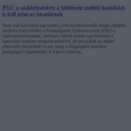
PSZ: a szakképzésben a felelősség mellett hatáskört
is kell adni az iskoláknak
Nem volt közvetlen egyeztetés a törvénytervezetről, mégis elküldte
részletes észrevételeit a Pedagógusok Szakszervezete (PSZ) a
szakminisztériumnak, melyben többek között egyetértettek a
kancellári rendszer megszüntetésével, de javasolják az oktató
elnevezés kivezetését és azt, hogy a főigazgatói poszthoz
pedagógusi végzettségre is legyen szükség.