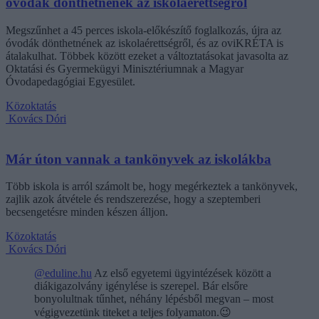
óvodák dönthetnének az iskolaérettségről
Megszűnhet a 45 perces iskola-előkészítő foglalkozás, újra az
óvodák dönthetnének az iskolaérettségről, és az oviKRÉTA is
átalakulhat. Többek között ezeket a változtatásokat javasolta az
Oktatási és Gyermekügyi Minisztériumnak a Magyar
Óvodapedagógiai Egyesület.
Közoktatás
Kovács Dóri
Már úton vannak a tankönyvek az iskolákba
Több iskola is arról számolt be, hogy megérkeztek a tankönyvek,
zajlik azok átvétele és rendszerezése, hogy a szeptemberi
becsengetésre minden készen álljon.
Közoktatás
Kovács Dóri
@eduline.hu
Az első egyetemi ügyintézések között a
diákigazolvány igénylése is szerepel. Bár elsőre
bonyolultnak tűnhet, néhány lépésből megvan – most
végigvezetünk titeket a teljes folyamaton.😉