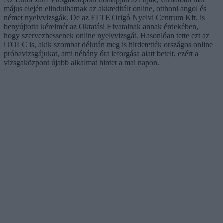
május elején elindulhatnak az akkreditált online, otthoni angol és
német nyelvvizsgák. De az ELTE Origó Nyelvi Centrum Kft. is
benyújtotta kérelmét az Oktatási Hivatalnak annak érdekében,
hogy szervezhessenek online nyelvvizsgát. Hasonlóan tette ezt az
iTOLC is, akik szombat délután meg is hirdetették országos online
próbavizsgájukat, ami néhány óra leforgása alatt betelt, ezért a
vizsgaközpont újabb alkalmat hirdet a mai napon.