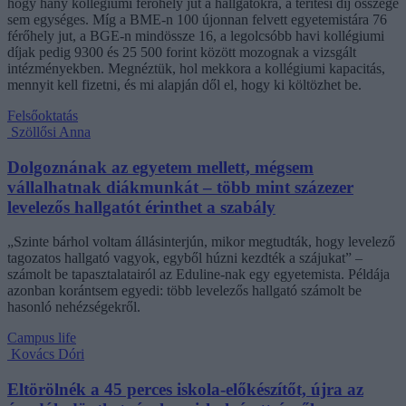
hogy hány kollégiumi férőhely jut a hallgatókra, a térítési díj összege
sem egységes. Míg a BME-n 100 újonnan felvett egyetemistára 76
férőhely jut, a BGE-n mindössze 16, a legolcsóbb havi kollégiumi
díjak pedig 9300 és 25 500 forint között mozognak a vizsgált
intézményekben. Megnéztük, hol mekkora a kollégiumi kapacitás,
mennyit kell fizetni, és mi alapján dől el, hogy ki költözhet be.
Felsőoktatás
Szöllősi Anna
Dolgoznának az egyetem mellett, mégsem
vállalhatnak diákmunkát – több mint százezer
levelezős hallgatót érinthet a szabály
„Szinte bárhol voltam állásinterjún, mikor megtudták, hogy levelező
tagozatos hallgató vagyok, egyből húzni kezdték a szájukat” –
számolt be tapasztalatairól az Eduline-nak egy egyetemista. Példája
azonban korántsem egyedi: több levelezős hallgató számolt be
hasonló nehézségekről.
Campus life
Kovács Dóri
Eltörölnék a 45 perces iskola-előkészítőt, újra az