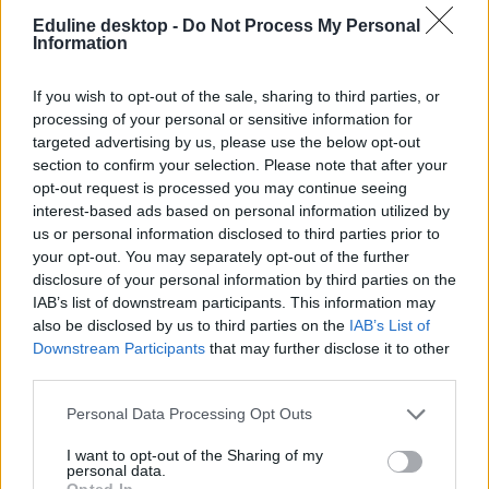
Eduline desktop -
Do Not Process My Personal
Information
If you wish to opt-out of the sale, sharing to third parties, or
processing of your personal or sensitive information for
Tetszett a cikk? Kövess minket a Facebookon is, és nem fogsz
targeted advertising by us, please use the below opt-out
lemaradni a fontos hírekről!
section to confirm your selection. Please note that after your
opt-out request is processed you may continue seeing
interest-based ads based on personal information utilized by
us or personal information disclosed to third parties prior to
your opt-out. You may separately opt-out of the further
disclosure of your personal information by third parties on the
IAB’s list of downstream participants. This information may
also be disclosed by us to third parties on the
IAB’s List of
Downstream Participants
that may further disclose it to other
third parties.
Personal Data Processing Opt Outs
I want to opt-out of the Sharing of my
personal data.
Opted In