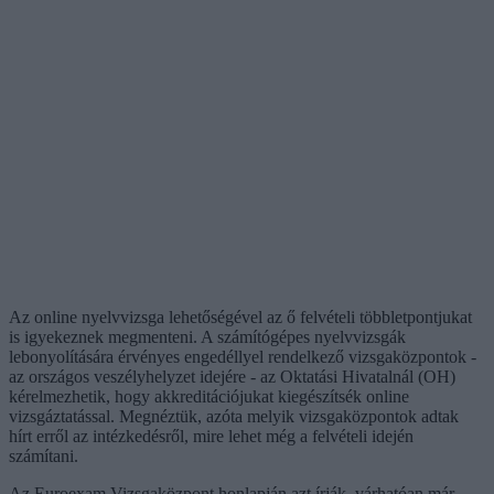
Az online nyelvvizsga lehetőségével az ő felvételi többletpontjukat
is igyekeznek megmenteni. A számítógépes nyelvvizsgák
lebonyolítására érvényes engedéllyel rendelkező vizsgaközpontok -
az országos veszélyhelyzet idejére - az Oktatási Hivatalnál (OH)
kérelmezhetik, hogy akkreditációjukat kiegészítsék online
vizsgáztatással. Megnéztük, azóta melyik vizsgaközpontok adtak
hírt erről az intézkedésről, mire lehet még a felvételi idején
számítani.
Az Euroexam Vizsgaközpont honlapján azt írják, várhatóan már