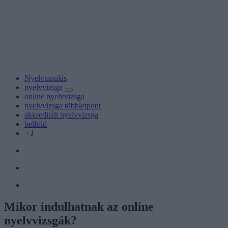
Nyelvtanulás
nyelvvizsga
online nyelvvizsga
nyelvvizsga többletpont
akkreditált nyelvvizsga
belföld
+1
Mikor indulhatnak az online
nyelvvizsgák?