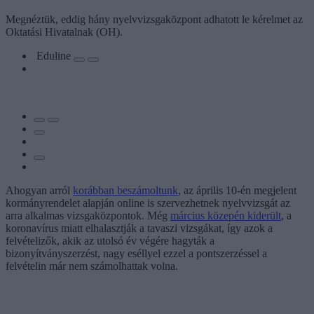
Megnéztük, eddig hány nyelvvizsgaközpont adhatott le kérelmet az
Oktatási Hivatalnak (OH).
Eduline
Ahogyan arról
korábban beszámoltunk
, az április 10-én megjelent
kormányrendelet alapján online is szervezhetnek nyelvvizsgát az
arra alkalmas vizsgaközpontok. Még
március közepén kiderült
, a
koronavírus miatt elhalasztják a tavaszi vizsgákat, így azok a
felvételizők, akik az utolsó év végére hagyták a
bizonyítványszerzést, nagy eséllyel ezzel a pontszerzéssel a
felvételin már nem számolhattak volna.