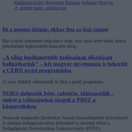
#diákigazolvány
#egyetem
#neptun
#eduline
#foryou
♬ eredeti hang - eduline.hu
Itt a pontos dátum: ekkor lesz az őszi szünet
Bár a nyári szünetnek még nincs vége, már most lehet tudni, mikor
pihenhettek legközelebb hosszabb ideig.
„A világ legelismertebb tudósainak előadásait
hallgathatjuk” – két magyar egyetemista is bekerült
a CERN nyári programjába
21 ezer diákból választották ki őket a genfi programba.
NOKS-dolgozók bére, cafetéria, túlórapótlék –
ezeket a változásokat sürgeti a PDSZ a
köznevelésben
Nemcsak magasabb fizetéseket, hanem kiszámíthatóbb bérrendszert
és minden ledolgozott túlóra kifizetését is szeretné elérni a
Pedagógusok Demokratikus Szakszervezete (PDSZ).