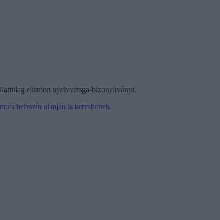
lamilag elismert nyelvvizsga-bizonyítványt.
ont és helyszín alapján is kereshettek
.