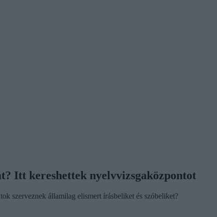
át? Itt kereshettek nyelvvizsgaközpontot
k szerveznek államilag elismert írásbeliket és szóbeliket?