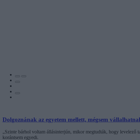
Dolgoznának az egyetem mellett, mégsem vállalhatnak 
„Szinte bárhol voltam állásinterjún, mikor megtudták, hogy levelező t
korántsem egyedi.