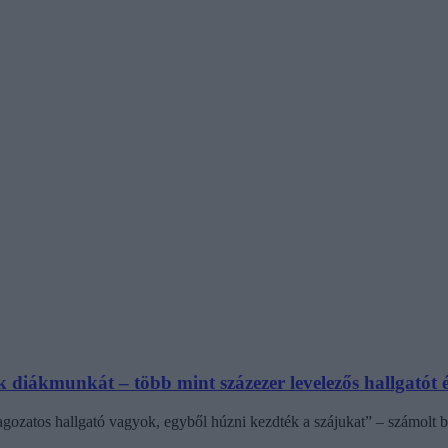
diákmunkát – több mint százezer levelezős hallgatót é
agozatos hallgató vagyok, egyből húzni kezdték a szájukat” – számolt b