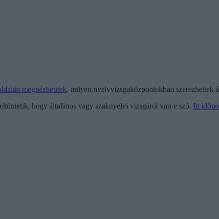
oldalán megnézhetitek
, milyen nyelvvizsgaközpontokban szerezhettek ál
feltüntetik, hogy általános vagy szaknyelvi vizsgáról van-e szó.
Itt időp