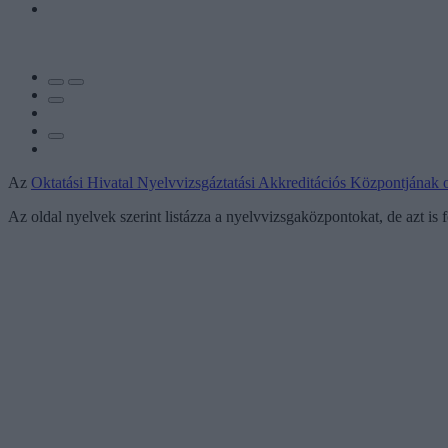
Az
Oktatási Hivatal Nyelvvizsgáztatási Akkreditációs Központjának 
Az oldal nyelvek szerint listázza a nyelvvizsgaközpontokat, de azt is 