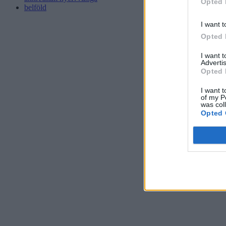
Opted 
belföld
I want t
Opted 
I want 
Advertis
Opted 
I want t
of my P
was col
Opted 