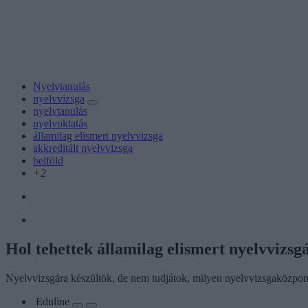
Nyelvtanulás
nyelvvizsga
nyelvtanulás
nyelvoktatás
államilag elismert nyelvvizsga
akkreditált nyelvvizsga
belföld
+2
Hol tehettek államilag elismert nyelvvizsg
Nyelvvizsgára készültök, de nem tudjátok, milyen nyelvvizsgaközponto
Eduline