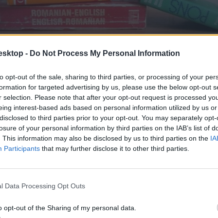
esktop -
Do Not Process My Personal Information
to opt-out of the sale, sharing to third parties, or processing of your per
formation for targeted advertising by us, please use the below opt-out s
r selection. Please note that after your opt-out request is processed y
eing interest-based ads based on personal information utilized by us or
disclosed to third parties prior to your opt-out. You may separately opt-
losure of your personal information by third parties on the IAB’s list of
cikk? Kövess minket a Facebookon is, és nem fogsz lemaradni a font
. This information may also be disclosed by us to third parties on the
IA
Participants
that may further disclose it to other third parties.
l Data Processing Opt Outs
o opt-out of the Sharing of my personal data.