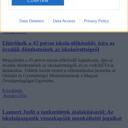
CONFIRM
tagozatos hallgató vagyok, egyből húzni kezdték a szájukat” –
számolt be tapasztalatairól az Eduline-nak egy egyetemista. Példája
azonban korántsem egyedi: több levelezős hallgató számolt be
hasonló nehézségekről.
Data Deletion
Data Access
Privacy Policy
Campus life
Kovács Dóri
Eltörölnék a 45 perces iskola-előkészítőt, újra az
óvodák dönthetnének az iskolaérettségről
Megszűnhet a 45 perces iskola-előkészítő foglalkozás, újra az
óvodák dönthetnének az iskolaérettségről, és az oviKRÉTA is
átalakulhat. Többek között ezeket a változtatásokat javasolta az
Oktatási és Gyermekügyi Minisztériumnak a Magyar
Óvodapedagógiai Egyesület.
Közoktatás
Kovács Dóri
Lannert Judit a tankerületek átalakításáról: Az
iskolaigazgatók visszakapják munkáltatói jogaikat