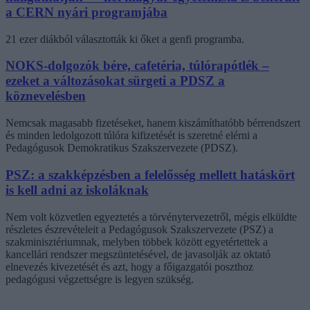
a CERN nyári programjába
21 ezer diákból választották ki őket a genfi programba.
NOKS-dolgozók bére, cafetéria, túlórapótlék –
ezeket a változásokat sürgeti a PDSZ a
köznevelésben
Nemcsak magasabb fizetéseket, hanem kiszámíthatóbb bérrendszert
és minden ledolgozott túlóra kifizetését is szeretné elérni a
Pedagógusok Demokratikus Szakszervezete (PDSZ).
PSZ: a szakképzésben a felelősség mellett hatáskört
is kell adni az iskoláknak
Nem volt közvetlen egyeztetés a törvénytervezetről, mégis elküldte
részletes észrevételeit a Pedagógusok Szakszervezete (PSZ) a
szakminisztériumnak, melyben többek között egyetértettek a
kancellári rendszer megszüntetésével, de javasolják az oktató
elnevezés kivezetését és azt, hogy a főigazgatói poszthoz
pedagógusi végzettségre is legyen szükség.