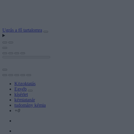
Ugrás a fő tartalomra
Közoktatás
Egyéb
kísérlet
kémiatanár
tudomány kémia
+0