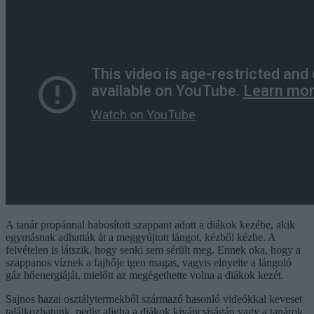
A tanár propánnal habosított szappant adott a diákok kezébe, akik
egymásnak adhatták át a meggyújtott lángot, kézből kézbe. A
felvételen is látszik, hogy senki sem sérült meg. Ennek oka, hogy a
szappanos víznek a fajhője igen magas, vagyis elnyelte a lángoló
gáz hőenergiáját, mielőtt az megégethette volna a diákok kezét.
Sajnos hazai osztálytermekből származó hasonló videókkal keveset
találkozhatunk, pedig aligha a diákok kíváncsiságán vagy a tanárok