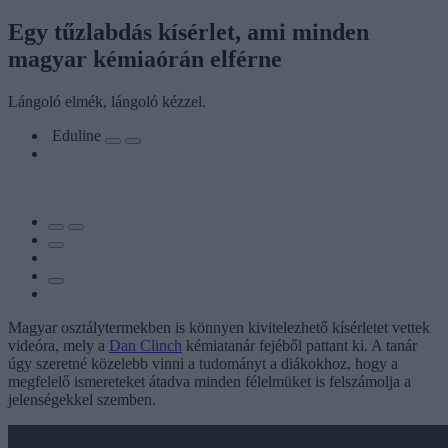
Egy tűzlabdás kísérlet, ami minden
magyar kémiaórán elférne
Lángoló elmék, lángoló kézzel.
Eduline
Magyar osztálytermekben is könnyen kivitelezhető kísérletet vettek
videóra, mely a
Dan Clinch
kémiatanár fejéből pattant ki. A tanár
úgy szeretné közelebb vinni a tudományt a diákokhoz, hogy a
megfelelő ismereteket átadva minden félelmüket is felszámolja a
jelenségekkel szemben.