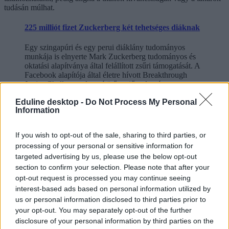
tudásán múlhat.
225 milliót fizet Zuckerberg két tehetséges diáknak
Egy szingapúri és egy perui diáklány tudományos
munkája is elnyerte Mark Zuckerberg tudományos és
oktatási alapítványa által felállított zsűri támogatását. A
Facebook alapítója által életre hívott Breakthrough
Junior Challenge olyan átütő erejű tudományos
előadásokat, bizonyításokat, ötleteket és kísérleteket
Eduline desktop -
Do Not Process My Personal
díjaz, melyek bolygónk és társadalmunk valamilyen
Information
problémájára kíván megoldást nyújtani, vagy
tudományosan is kiemelkedő jelentőségű.
If you wish to opt-out of the sale, sharing to third parties, or
kísérlet
processing of your personal or sensitive information for
kémiatanár
targeted advertising by us, please use the below opt-out
tudomány kémia
section to confirm your selection. Please note that after your
Hozzászólások
opt-out request is processed you may continue seeing
interest-based ads based on personal information utilized by
us or personal information disclosed to third parties prior to
your opt-out. You may separately opt-out of the further
disclosure of your personal information by third parties on the