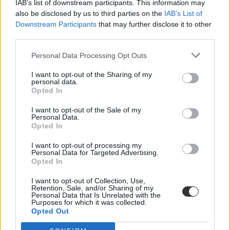
IAB’s list of downstream participants. This information may
also be disclosed by us to third parties on the
IAB’s List of
Downstream Participants
that may further disclose it to other
third parties.
Több mint kétszer annyi diák jutott be a
felsőoktatásba, mint ahány kollégiumi férőhely
Personal Data Processing Opt Outs
összesen van
I want to opt-out of the Sharing of my
Nemcsak abban vannak jelentős különbségek az egyetemek között,
personal data.
hogy hány kollégiumi férőhely jut a hallgatókra, a térítési díj összege
Opted In
sem egységes. Míg a BME-n 100 újonnan felvett egyetemistára 76
férőhely jut, a BGE-n mindössze 16, a legolcsóbb havi kollégiumi
I want to opt-out of the Sale of my
díjak pedig 9300 és 25 500 forint között mozognak a vizsgált
Personal Data.
intézményekben. Megnéztük, hol mekkora a kollégiumi kapacitás,
Opted In
mennyit kell fizetni, és mi alapján dől el, hogy ki költözhet be.
I want to opt-out of processing my
Felsőoktatás
Personal Data for Targeted Advertising.
Szöllősi Anna
Opted In
Dolgoznának az egyetem mellett, mégsem
I want to opt-out of Collection, Use,
Retention, Sale, and/or Sharing of my
vállalhatnak diákmunkát – több mint százezer
Personal Data that Is Unrelated with the
Purposes for which it was collected.
levelezős hallgatót érinthet a szabály
Opted Out
„Szinte bárhol voltam állásinterjún, mikor megtudták, hogy levelező