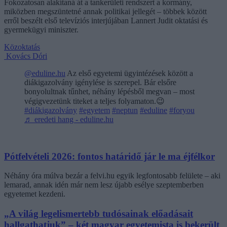
Fokozatosan alakítaná át a tankerületi rendszert a kormány,
miközben megszüntetné annak politikai jellegét – többek között
erről beszélt első televíziós interjújában Lannert Judit oktatási és
gyermekügyi miniszter.
Közoktatás
Kovács Dóri
@eduline.hu
Az első egyetemi ügyintézések között a
diákigazolvány igénylése is szerepel. Bár elsőre
bonyolultnak tűnhet, néhány lépésből megvan – most
végigvezetünk titeket a teljes folyamaton.😉
#diákigazolvány
#egyetem
#neptun
#eduline
#foryou
♬ eredeti hang - eduline.hu
Pótfelvételi 2026: fontos határidő jár le ma éjfélkor
Néhány óra múlva bezár a felvi.hu egyik legfontosabb felülete – aki
lemarad, annak idén már nem lesz újabb esélye szeptemberben
egyetemet kezdeni.
„A világ legelismertebb tudósainak előadásait
hallgathatjuk” – két magyar egyetemista is bekerült