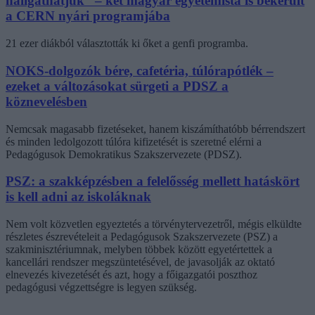
hallgathatjuk” – két magyar egyetemista is bekerült
a CERN nyári programjába
21 ezer diákból választották ki őket a genfi programba.
NOKS-dolgozók bére, cafetéria, túlórapótlék –
ezeket a változásokat sürgeti a PDSZ a
köznevelésben
Nemcsak magasabb fizetéseket, hanem kiszámíthatóbb bérrendszert
és minden ledolgozott túlóra kifizetését is szeretné elérni a
Pedagógusok Demokratikus Szakszervezete (PDSZ).
PSZ: a szakképzésben a felelősség mellett hatáskört
is kell adni az iskoláknak
Nem volt közvetlen egyeztetés a törvénytervezetről, mégis elküldte
részletes észrevételeit a Pedagógusok Szakszervezete (PSZ) a
szakminisztériumnak, melyben többek között egyetértettek a
kancellári rendszer megszüntetésével, de javasolják az oktató
elnevezés kivezetését és azt, hogy a főigazgatói poszthoz
pedagógusi végzettségre is legyen szükség.