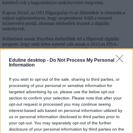
kötelező volt a hagyományos tankönyveket megvenni.
Kaposi József, az OFI főigazgatója és az államtitkár is elmondta a
májusi sajtóeseményen, hogy szeptemberre feláll a nemzeti
köznevelési portál, ahonnan elérhetőek lesznek a digitális
tankönyvek.
Különösen annak fényében értékelődik fel a Hipersuli digitális
program, hogy múlt héten ismerté vált annak a 2012-es PISA-
felmérésnek, melyben digitális szövegértésből utolsók lettek a
magyar diákok Európában.
Eduline desktop -
Do Not Process My Personal
Information
digitális tankönyv
iskolatáska
iskolatáska súlya
If you wish to opt-out of the sale, sharing to third parties, or
hipersuli program
processing of your personal or sensitive information for
Hozzászólások
targeted advertising by us, please use the below opt-out
section to confirm your selection. Please note that after your
opt-out request is processed you may continue seeing
interest-based ads based on personal information utilized by
us or personal information disclosed to third parties prior to
your opt-out. You may separately opt-out of the further
disclosure of your personal information by third parties on the