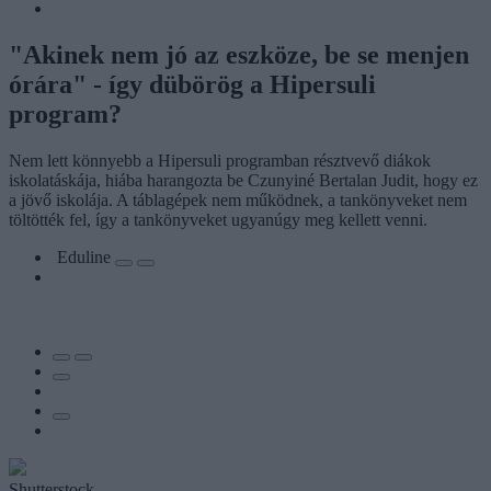
"Akinek nem jó az eszköze, be se menjen
órára" - így dübörög a Hipersuli
program?
Nem lett könnyebb a Hipersuli programban résztvevő diákok
iskolatáskája, hiába harangozta be Czunyiné Bertalan Judit, hogy ez
a jövő iskolája. A táblagépek nem működnek, a tankönyveket nem
töltötték fel, így a tankönyveket ugyanúgy meg kellett venni.
Eduline
Shutterstock