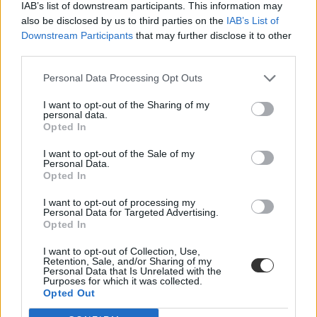
IAB’s list of downstream participants. This information may
also be disclosed by us to third parties on the
IAB’s List of
Mi a baj a 8 osztályos általános iskolával, és mi jöhet
Downstream Participants
that may further disclose it to other
helyette?
third parties.
A kisiskolák tanárhiánya és a kisgimnáziumok elitképzővé válása
Personal Data Processing Opt Outs
nem elszigetelt hibák, hanem a jelenlegi oktatási szerkezet
„erővonalai”, amelyek a rendszer gyökeres reformjáért kiáltanak Dr.
I want to opt-out of the Sharing of my
Gyarmathy Éva klinikai és neveléslélektani szakpszichológus,
personal data.
egyetemi tanár szerint.
Opted In
Közoktatás
I want to opt-out of the Sale of my
Kurucz-Gáspár Tünde
Personal Data.
Opted In
Dolgoznának az egyetem mellett, mégsem
vállalhatnak diákmunkát – több mint százezer
I want to opt-out of processing my
Personal Data for Targeted Advertising.
levelezős hallgatót érinthet a szabály
Opted In
„Szinte bárhol voltam állásinterjún, mikor megtudták, hogy levelező
I want to opt-out of Collection, Use,
tagozatos hallgató vagyok, egyből húzni kezdték a szájukat” –
Retention, Sale, and/or Sharing of my
számolt be tapasztalatairól az Eduline-nak egy egyetemista. Példája
Personal Data that Is Unrelated with the
azonban korántsem egyedi: több levelezős hallgató számolt be
Purposes for which it was collected.
Opted Out
hasonló nehézségekről.