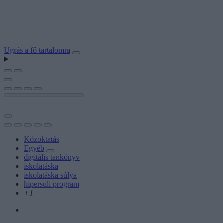
Ugrás a fő tartalomra
Közoktatás
Egyéb
digitális tankönyv
iskolatáska
iskolatáska súlya
hipersuli program
+1