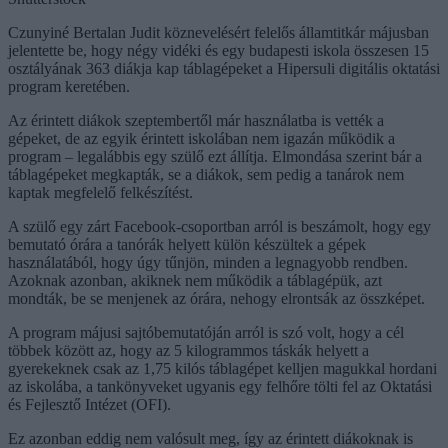
Czunyiné Bertalan Judit köznevelésért felelős államtitkár májusban
jelentette be, hogy négy vidéki és egy budapesti iskola összesen 15
osztályának 363 diákja kap táblagépeket a Hipersuli digitális oktatási
program keretében.
Az érintett diákok szeptembertől már használatba is vették a
gépeket, de az egyik érintett iskolában nem igazán működik a
program – legalábbis egy szülő ezt állítja. Elmondása szerint bár a
táblagépeket megkapták, se a diákok, sem pedig a tanárok nem
kaptak megfelelő felkészítést.
A szülő egy zárt Facebook-csoportban arról is beszámolt, hogy egy
bemutató órára a tanórák helyett külön készültek a gépek
használatából, hogy úgy tűnjön, minden a legnagyobb rendben.
Azoknak azonban, akiknek nem működik a táblagépük, azt
mondták, be se menjenek az órára, nehogy elrontsák az összképet.
A program májusi sajtóbemutatóján arról is szó volt, hogy a cél
többek között az, hogy az 5 kilogrammos táskák helyett a
gyerekeknek csak az 1,75 kilós táblagépet kelljen magukkal hordani
az iskolába, a tankönyveket ugyanis egy felhőre tölti fel az Oktatási
és Fejlesztő Intézet (OFI).
Ez azonban eddig nem valósult meg, így az érintett diákoknak is