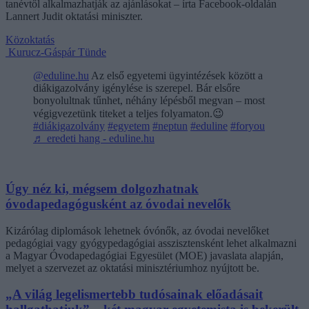
tanévtől alkalmazhatják az ajánlásokat – írta Facebook-oldalán
Lannert Judit oktatási miniszter.
Közoktatás
Kurucz-Gáspár Tünde
@eduline.hu
Az első egyetemi ügyintézések között a
diákigazolvány igénylése is szerepel. Bár elsőre
bonyolultnak tűnhet, néhány lépésből megvan – most
végigvezetünk titeket a teljes folyamaton.😉
#diákigazolvány
#egyetem
#neptun
#eduline
#foryou
♬ eredeti hang - eduline.hu
Úgy néz ki, mégsem dolgozhatnak
óvodapedagógusként az óvodai nevelők
Kizárólag diplomások lehetnek óvónők, az óvodai nevelőket
pedagógiai vagy gyógypedagógiai asszisztensként lehet alkalmazni
a Magyar Óvodapedagógiai Egyesület (MOE) javaslata alapján,
melyet a szervezet az oktatási minisztériumhoz nyújtott be.
„A világ legelismertebb tudósainak előadásait