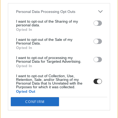
third parties.
Bár az iskola mint intézmény már nagyon régóta velünk van,
Personal Data Processing Opt Outs
meglepően meglehetősen rövid múltra tekint vissza az a törekvés,
hogy mélyebben megértsük és vizsgáljuk: tulajdonképpen mit is tesz
I want to opt-out of the Sharing of my
az iskola a gyerekekkel. Az évszázadok során számtalan nevelési
personal data.
elmélet és a legkülönbözőbb iskolatípusok jöttek létre, a tanulás
Opted In
alapvető természetéről alkotott képünk mégis gyakran tévutakra
tévedt. Vélemény.
I want to opt-out of the Sale of my
Personal Data.
Közoktatás
Opted In
Fóti Péter
I want to opt-out of processing my
Lannert Judit: Rugalmasabb napkezdés, hosszabb
Personal Data for Targeted Advertising.
Opted In
szünetek és több mozgás jöhet az alsó tagozatokban
szeptembertől
I want to opt-out of Collection, Use,
Retention, Sale, and/or Sharing of my
Personal Data that Is Unrelated with the
Tizennégy pontos szakmai javaslatcsomagot kaptak az általános
Purposes for which it was collected.
iskolák, amelynek célja, hogy csökkenjen az alsó tagozatos diákok
Opted Out
terhelése, és több idő jusson mozgásra, kreatív tevékenységekre,
valamint tapasztalati tanulásra. Az intézmények már a 2026/2027-es
CONFIRM
tanévtől alkalmazhatják az ajánlásokat – írta Facebook-oldalán
Lannert Judit oktatási miniszter.
Közoktatás