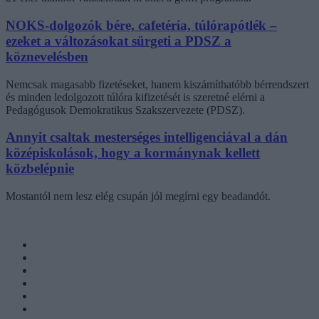
NOKS-dolgozók bére, cafetéria, túlórapótlék –
ezeket a változásokat sürgeti a PDSZ a
köznevelésben
Nemcsak magasabb fizetéseket, hanem kiszámíthatóbb bérrendszert
és minden ledolgozott túlóra kifizetését is szeretné elérni a
Pedagógusok Demokratikus Szakszervezete (PDSZ).
Annyit csaltak mesterséges intelligenciával a dán
középiskolások, hogy a kormánynak kellett
közbelépnie
Mostantól nem lesz elég csupán jól megírni egy beadandót.