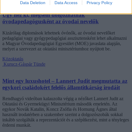
Data Deletion
Data Access
Privacy Policy
Kurucz-Gáspár Tünde
Úgy néz ki, mégsem dolgozhatnak
óvodapedagógusként az óvodai nevelők
Kizárólag diplomások lehetnek óvónők, az óvodai nevelőket
pedagógiai vagy gyógypedagógiai asszisztensként lehet alkalmazni
a Magyar Óvodapedagógiai Egyesület (MOE) javaslata alapján,
melyet a szervezet az oktatási minisztériumhoz nyújtott be.
Közoktatás
Kurucz-Gáspár Tünde
Mint egy luxushotel – Lannert Judit megmutatta az
egykori családokért felelős államtitkárság irodáit
Rendhagyó videóban kalauzolta végig a nézőket Lannert Judit az
Oktatási és Gyermekügyi Minisztérium második emeletén. Az
egykor Novák Katalin, Koncz Zsófia és Hornung Ágnes által
használt irodatérben a szakember szerint a dolgozószobák sokkal
inkább szolgálták a reprezentációt és a szépítkezést, mint a tényleges
érdemi munkát.