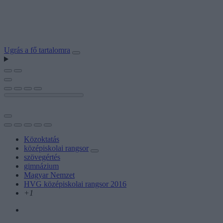
Ugrás a fő tartalomra
Közoktatás
középiskolai rangsor
szövegértés
gimnázium
Magyar Nemzet
HVG középiskolai rangsor 2016
+1