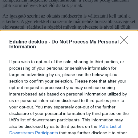
jobb körülmények közt élő diákok járnak.
Az igazgató szerint az oktatás módszerén is változtatni kell tudni a
sikerhez. A gyerekekkel ma szerinte már nehéz hosszabb szövegeket
elolvastatni, ráadásul a régebbi művek nyelvezete is távol áll tőlük.
Ezért a tanár feladata, hogy el tudja velük hitetni azt, hogy a
klasszikus irodalmi művek hozzájuk is szólnak.
Eduline desktop -
Do Not Process My Personal
Information
szövegértés
gimnázium
Magyar Nemzet
If you wish to opt-out of the sale, sharing to third parties, or
HVG középiskolai rangsor 2016
processing of your personal or sensitive information for
targeted advertising by us, please use the below opt-out
Hozzászólások
section to confirm your selection. Please note that after your
opt-out request is processed you may continue seeing
interest-based ads based on personal information utilized by
us or personal information disclosed to third parties prior to
your opt-out. You may separately opt-out of the further
disclosure of your personal information by third parties on the
IAB’s list of downstream participants. This information may
also be disclosed by us to third parties on the
IAB’s List of
Az iskola mindent mérni akar – csak éppen a
Downstream Participants
that may further disclose it to other
tanulás lényegét nem tudja