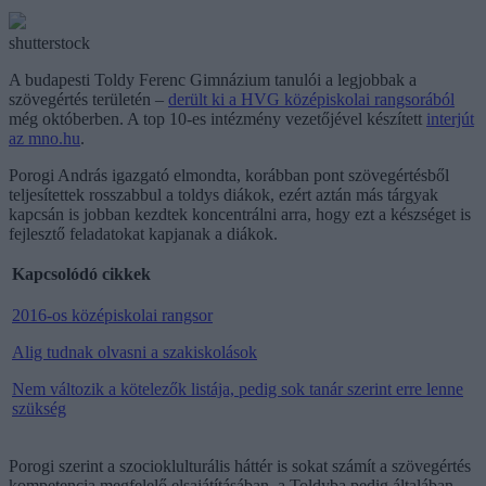
shutterstock
A budapesti Toldy Ferenc Gimnázium tanulói a legjobbak a
szövegértés területén –
derült ki a HVG középiskolai rangsorából
még októberben. A top 10-es intézmény vezetőjével készített
interjút
az mno.hu
.
Porogi András igazgató elmondta, korábban pont szövegértésből
teljesítettek rosszabbul a toldys diákok, ezért aztán más tárgyak
kapcsán is jobban kezdtek koncentrálni arra, hogy ezt a készséget is
fejlesztő feladatokat kapjanak a diákok.
Kapcsolódó cikkek
2016-os középiskolai rangsor
Alig tudnak olvasni a szakiskolások
Nem változik a kötelezők listája, pedig sok tanár szerint erre lenne
szükség
Porogi szerint a szocioklulturális háttér is sokat számít a szövegértés
kompetencia megfelelő elsajátításában, a Toldyba pedig általában