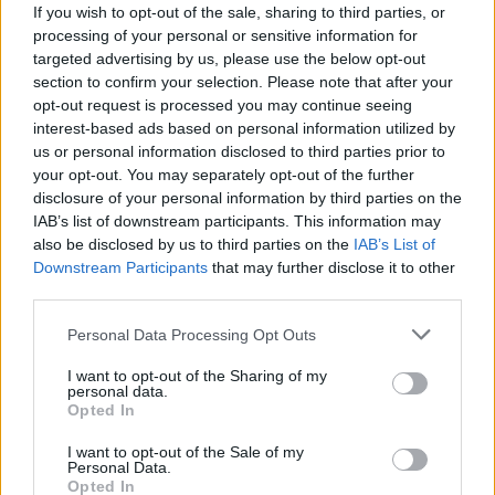
If you wish to opt-out of the sale, sharing to third parties, or
salgótarján
kivándorlás
processing of your personal or sensitive information for
belföld
targeted advertising by us, please use the below opt-out
section to confirm your selection. Please note that after your
Hozzászólások
opt-out request is processed you may continue seeing
interest-based ads based on personal information utilized by
us or personal information disclosed to third parties prior to
your opt-out. You may separately opt-out of the further
disclosure of your personal information by third parties on the
IAB’s list of downstream participants. This information may
also be disclosed by us to third parties on the
IAB’s List of
Downstream Participants
that may further disclose it to other
Mikor pihenhettek még 2026-ban? Itt van az összes
third parties.
hosszú hétvége és tanítási szünet
Personal Data Processing Opt Outs
Még három hosszabb pihenő vár rátok idén: mutatjuk a dátumokat.
I want to opt-out of the Sharing of my
personal data.
Campus life
Opted In
Kovács Dóri
I want to opt-out of the Sale of my
Lannert Judit: Rugalmasabb napkezdés, hosszabb
Personal Data.
szünetek és több mozgás jöhet az alsó tagozatokban
Opted In