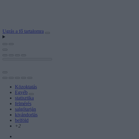
Ugrás a fő tartalomra
Közoktatás
Egyéb
statisztika
felmérés
salgótarján
kivándorlás
belföld
+2