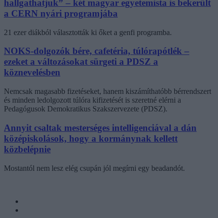
hallgathatjuk” – két magyar egyetemista is bekerült
a CERN nyári programjába
21 ezer diákból választották ki őket a genfi programba.
NOKS-dolgozók bére, cafetéria, túlórapótlék –
ezeket a változásokat sürgeti a PDSZ a
köznevelésben
Nemcsak magasabb fizetéseket, hanem kiszámíthatóbb bérrendszert
és minden ledolgozott túlóra kifizetését is szeretné elérni a
Pedagógusok Demokratikus Szakszervezete (PDSZ).
Annyit csaltak mesterséges intelligenciával a dán
középiskolások, hogy a kormánynak kellett
közbelépnie
Mostantól nem lesz elég csupán jól megírni egy beadandót.