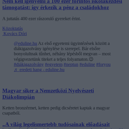
Nem kell igényelni a 100 ezer forintos iskolakezdési
támogatást: így érkezik a pénz a családokhoz
A juttatás 400 ezer rászoruló gyereket érint.
Közoktatás
Kovács Dóri
@eduline.hu
Az első egyetemi ügyintézések között a
diákigazolvány igénylése is szerepel. Bár elsőre
bonyolultnak tűnhet, néhány lépésből megvan – most
végigvezetünk titeket a teljes folyamaton.😉
#diákigazolvány
#egyetem
#neptun
#eduline
#foryou
♬ eredeti hang - eduline.hu
Magyar siker a Nemzetközi Nyelvészeti
Diákolimpián
Ketten bronzérmet, ketten pedig dicséretet kaptak a magyar
csapatból.
„A világ legelismertebb tudósainak előadásait