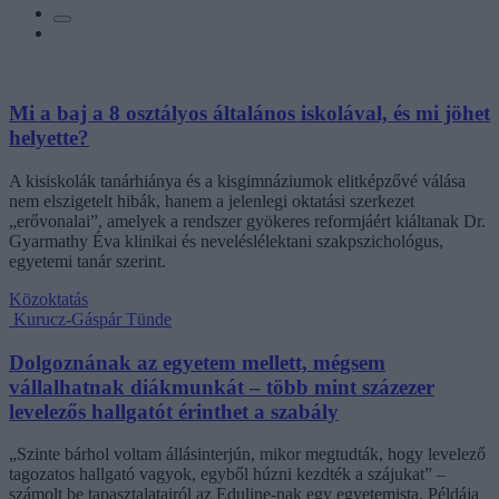
Mi a baj a 8 osztályos általános iskolával, és mi jöhet
helyette?
A kisiskolák tanárhiánya és a kisgimnáziumok elitképzővé válása
nem elszigetelt hibák, hanem a jelenlegi oktatási szerkezet
„erővonalai”, amelyek a rendszer gyökeres reformjáért kiáltanak Dr.
Gyarmathy Éva klinikai és neveléslélektani szakpszichológus,
egyetemi tanár szerint.
Közoktatás
Kurucz-Gáspár Tünde
Dolgoznának az egyetem mellett, mégsem
vállalhatnak diákmunkát – több mint százezer
levelezős hallgatót érinthet a szabály
„Szinte bárhol voltam állásinterjún, mikor megtudták, hogy levelező
tagozatos hallgató vagyok, egyből húzni kezdték a szájukat” –
számolt be tapasztalatairól az Eduline-nak egy egyetemista. Példája