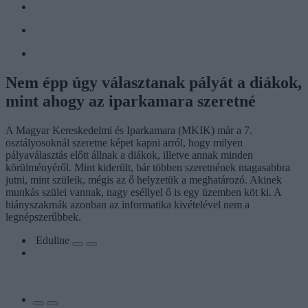
Nem épp úgy választanak pályát a diákok,
mint ahogy az iparkamara szeretné
A Magyar Kereskedelmi és Iparkamara (MKIK) már a 7.
osztályosoknál szeretne képet kapni arról, hogy milyen
pályaválasztás előtt állnak a diákok, illetve annak minden
körülményéről. Mint kiderült, bár többen szeretnének magasabbra
jutni, mint szüleik, mégis az ő helyzetük a meghatározó. Akinek
munkás szülei vannak, nagy eséllyel ő is egy üzemben köt ki. A
hiányszakmák azonban az informatika kivételével nem a
legnépszerűbbek.
Eduline