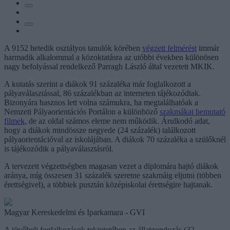
A 9152 hetedik osztályos tanulók körében
végzett felmérést
immár
harmadik alkalommal a közoktatásra az utóbbi években különösen
nagy befolyással rendelkező Parragh László által vezetett MKIK.
A kutatás szerint a diákok 91 százaléka már foglalkozott a
pályaválasztással, 86 százalékban az interneten tájékozódtak.
Bizonyára hasznos lett volna számukra, ha megtalálhatóak a
Nemzeti Pályaorientációs Portálon a különböző
szakmákat bemutató
filmek
, de az oldal számos eleme nem működik. Árulkodó adat,
hogy a diákok mindössze negyede (24 százalék) találkozott
pályaorientációval az iskolájában. A diákok 70 százaléka a szülőknél
is tájékozódik a pályaválasztásról.
A tervezett végzettségben magasan vezet a diplomára hajtó diákok
aránya, míg összesen 31 százalék szeretne szakmáig eljutni (többen
érettségivel), a többiek pusztán középiskolai érettségire hajtanak.
Magyar Kereskedelmi és Iparkamara - GVI
A jövőbeli foglalkozások tekintetében az állatgondozás (32