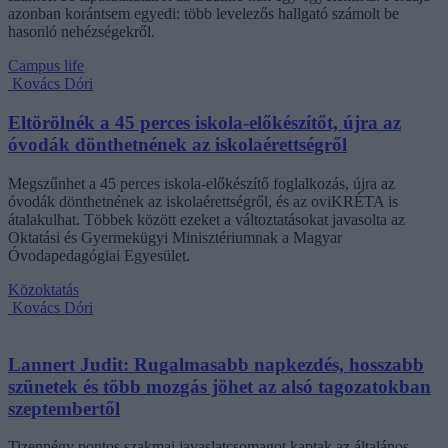
azonban korántsem egyedi: több levelezős hallgató számolt be
hasonló nehézségekről.
Campus life
Kovács Dóri
Eltörölnék a 45 perces iskola-előkészítőt, újra az
óvodák dönthetnének az iskolaérettségről
Megszűnhet a 45 perces iskola-előkészítő foglalkozás, újra az
óvodák dönthetnének az iskolaérettségről, és az oviKRÉTA is
átalakulhat. Többek között ezeket a változtatásokat javasolta az
Oktatási és Gyermekügyi Minisztériumnak a Magyar
Óvodapedagógiai Egyesület.
Közoktatás
Kovács Dóri
Lannert Judit: Rugalmasabb napkezdés, hosszabb
szünetek és több mozgás jöhet az alsó tagozatokban
szeptembertől
Tizennégy pontos szakmai javaslatcsomagot kaptak az általános