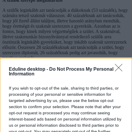
A szülők szerepe meghatározó
A szülők leginkább azt tanácsolják a diákoknak (53 százalék), hogy
számára tetsző szakmát válasszon. 40 százaléknak azt tanácsolták,
hogy jól fizető állást találjon, illetve hasonló arányban mondták,
hogy érettségit és szakmát szerezzen a gyerekük. Azonban az is
fontos, hogy kinek milyen végzettségűek a szülei. A szakmával,
illetve szakmunkás bizonyítvánnyal rendelkező szülők arra
ösztönzik leginkább gyereküket, hogy inkább szakmát szerezzenek
először. Összesen 28 százalékuknak azt tanácsolják a szülei, hogy
szerezzen diplomát, 26 százaléknak pedig azt javasolták, hogy
tanuljon szakmát.
A MKIK adatait árnyalja, hogy csak az apa iskolai végzettségét
Eduline desktop -
Do Not Process My Personal
emelték ki a kutatásban.
Information
If you wish to opt-out of the sale, sharing to third parties, or
Magyar Kereskedelmi és Iparkamara - GVI
processing of your personal or sensitive information for
A kutatásból kiderül, hogy mennyire más a diplomás végzettségű
targeted advertising by us, please use the below opt-out
szülők gyerekeinek helyzete:
section to confirm your selection. Please note that after your
opt-out request is processed you may continue seeing
ők törekednek a legnagyobb mértékben a diploma
interest-based ads based on personal information utilized by
megszerzésére;
legfogékonyabbak a kreatív és művészi munkák iránt;
us or personal information disclosed to third parties prior to
legjobban törekednek társaikhoz képest a minőségi szabadidő
your opt-out. You may separately opt-out of the further