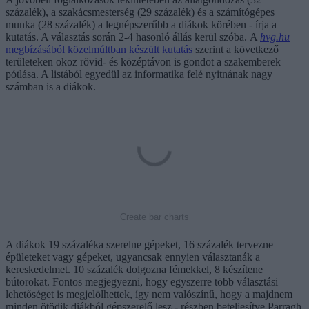
százalék), a szakácsmesterség (29 százalék) és a számítógépes
munka (28 százalék) a legnépszerűbb a diákok körében - írja a
kutatás. A választás során 2-4 hasonló állás kerül szóba. A
hvg.hu
megbízásából közelmúltban készült kutatás
szerint a következő
területeken okoz rövid- és középtávon is gondot a szakemberek
pótlása. A listából egyedül az informatika felé nyitnának nagy
számban is a diákok.
Create bar charts
A diákok 19 százaléka szerelne gépeket, 16 százalék tervezne
épületeket vagy gépeket, ugyancsak ennyien választanák a
kereskedelmet. 10 százalék dolgozna fémekkel, 8 készítene
bútorokat. Fontos megjegyezni, hogy egyszerre több választási
lehetőséget is megjelölhettek, így nem valószínű, hogy a majdnem
minden ötödik diákból gépszerelő lesz - részben beteljesítve Parragh