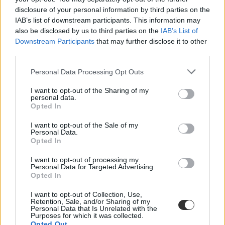
eltöltésére;
disclosure of your personal information by third parties on the
törekednek a legnagyobb önállóságra a szüleiktől
IAB’s list of downstream participants. This information may
(önmegvalósítás);
also be disclosed by us to third parties on the
IAB’s List of
a szellemi foglalkozásra vágyók közül nekik a legnagyobb az
Downstream Participants
that may further disclose it to other
arányuk.
a szülők 7 százaléka szeretné, hogy apjuk foglalkozását
third parties.
válassza a gyerek
Personal Data Processing Opt Outs
Az alacsonyabb végzettséggel rendelkező szülők a gyerekeinek
máshol van a mérce:
I want to opt-out of the Sharing of my
personal data.
a 8 általánost végzett apák 50 százaléka tanácsolt, hogy
Opted In
tanuljon szakmát a gyereke (a diplomás szülőknél 11
százalék)
I want to opt-out of the Sale of my
10 százalékuknak tanácsolták, hogy szerezzen diplomát
Personal Data.
(diplomás szülőknél 57 százalék)
Opted In
a szülők 4 százaléka szeretné, hogy apjuk foglalkozását
válassza a gyerek
I want to opt-out of processing my
Personal Data for Targeted Advertising.
Érzékelhetően a lemaradottabb régiókban tanácsolják leginkább a
Opted In
szülők, hogy szakmát szerezzen a gyerekük: Nógrádban 39,
Csongrádban 36, Békésben 31, Hajdú-Biharban 32, Borsodban 26
I want to opt-out of Collection, Use,
Retention, Sale, and/or Sharing of my
százalék. Ezzel szemben a fejlettebb Budapesten 16, valamint
Personal Data that Is Unrelated with the
Győr-Moson-Sopronban mindössze 14 százalékban adtak ilyen
Purposes for which it was collected.
tanácsot a gyerekeknek szüleik.
Opted Out