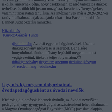
iskolák, amelynek célja, hogy csökkenjen az alsó tagozatos diákok
terhelése, és több idő jusson mozgásra, kreatív tevékenységekre,
valamint tapasztalati tanulásra. Az intézmények már a 2026/2027-es
tanévtől alkalmazhatják az ajánlásokat – írta Facebook-oldalán
Lannert Judit oktatási miniszter.
Közoktatás
Kurucz-Gáspár Tünde
@eduline.hu
Az első egyetemi ügyintézések között a
diákigazolvány igénylése is szerepel. Bár elsőre
bonyolultnak tűnhet, néhány lépésből megvan – most
végigvezetünk titeket a teljes folyamaton.😉
#diákigazolvány
#egyetem
#neptun
#eduline
#foryou
♬ eredeti hang - eduline.hu
Úgy néz ki, mégsem dolgozhatnak
óvodapedagógusként az óvodai nevelők
Kizárólag diplomások lehetnek óvónők, az óvodai nevelőket
pedagógiai vagy gyógypedagógiai asszisztensként lehet alkalmazni
a Magyar Óvodapedagógiai Egyesület (MOE) javaslata alapján,