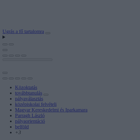
Ugrás a fő tartalomra
Közoktatás
továbbtanulás
pályaválasztás
középiskolai felvételi
Magyar Kereskedelmi és Iparkamara
Parragh László
pályaorientáció
belföld
+3