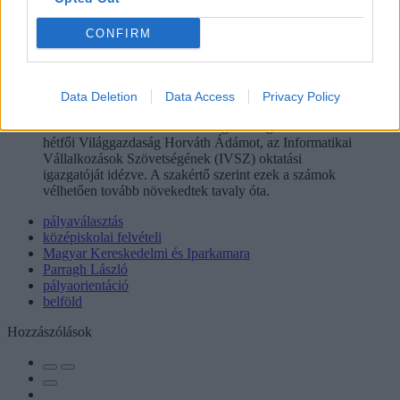
Brutális munkaerőhiány: ezekre a pályakezdőkre
CONFIRM
vadásznak a cégek
A hazai informatikai munkaerőpiacon tavaly 22 ezer
állás volt betöltetlen, ami a közvetett
Data Deletion
Data Access
Privacy Policy
multiplikátorhatásokkal számolva 72 ezer embernek
adhatott volna munkát a nemzetgazdaságban - írta a
hétfői Világgazdaság Horváth Ádámot, az Informatikai
Vállalkozások Szövetségének (IVSZ) oktatási
igazgatóját idézve. A szakértő szerint ezek a számok
vélhetően tovább növekedtek tavaly óta.
pályaválasztás
középiskolai felvételi
Magyar Kereskedelmi és Iparkamara
Parragh László
pályaorientáció
belföld
Hozzászólások