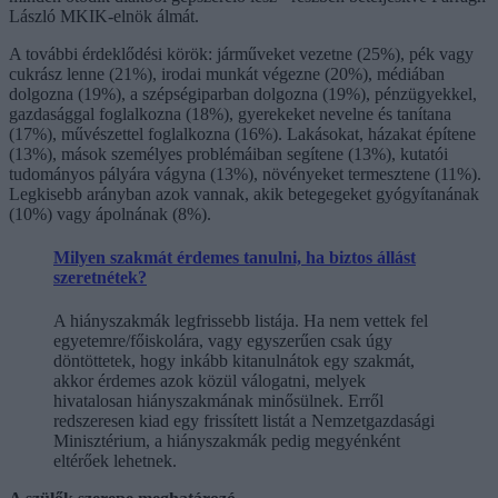
László MKIK-elnök álmát.
A további érdeklődési körök: járműveket vezetne (25%), pék vagy
cukrász lenne (21%), irodai munkát végezne (20%), médiában
dolgozna (19%), a szépségiparban dolgozna (19%), pénzügyekkel,
gazdasággal foglalkozna (18%), gyerekeket nevelne és tanítana
(17%), művészettel foglalkozna (16%). Lakásokat, házakat építene
(13%), mások személyes problémáiban segítene (13%), kutatói
tudományos pályára vágyna (13%), növényeket termesztene (11%).
Legkisebb arányban azok vannak, akik betegegeket gyógyítanának
(10%) vagy ápolnának (8%).
Milyen szakmát érdemes tanulni, ha biztos állást
szeretnétek?
A hiányszakmák legfrissebb listája. Ha nem vettek fel
egyetemre/főiskolára, vagy egyszerűen csak úgy
döntöttetek, hogy inkább kitanulnátok egy szakmát,
akkor érdemes azok közül válogatni, melyek
hivatalosan hiányszakmának minősülnek. Erről
redszeresen kiad egy frissített listát a Nemzetgazdasági
Minisztérium, a hiányszakmák pedig megyénként
eltérőek lehetnek.