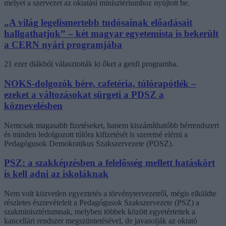
melyet a szervezet az oktatási minisztériumhoz nyújtott be.
„A világ legelismertebb tudósainak előadásait
hallgathatjuk” – két magyar egyetemista is bekerült
a CERN nyári programjába
21 ezer diákból választották ki őket a genfi programba.
NOKS-dolgozók bére, cafetéria, túlórapótlék –
ezeket a változásokat sürgeti a PDSZ a
köznevelésben
Nemcsak magasabb fizetéseket, hanem kiszámíthatóbb bérrendszert
és minden ledolgozott túlóra kifizetését is szeretné elérni a
Pedagógusok Demokratikus Szakszervezete (PDSZ).
PSZ: a szakképzésben a felelősség mellett hatáskört
is kell adni az iskoláknak
Nem volt közvetlen egyeztetés a törvénytervezetről, mégis elküldte
részletes észrevételeit a Pedagógusok Szakszervezete (PSZ) a
szakminisztériumnak, melyben többek között egyetértettek a
kancellári rendszer megszüntetésével, de javasolják az oktató