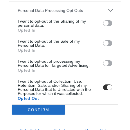
Gyarmathy Éva klinikai és neveléslélektani szakpszichológus,
egyetemi tanár szerint.
Personal Data Processing Opt Outs
Közoktatás
Kurucz-Gáspár Tünde
I want to opt-out of the Sharing of my
personal data.
Opted In
Dolgoznának az egyetem mellett, mégsem
vállalhatnak diákmunkát – több mint százezer
I want to opt-out of the Sale of my
levelezős hallgatót érinthet a szabály
Personal Data.
Opted In
„Szinte bárhol voltam állásinterjún, mikor megtudták, hogy levelező
I want to opt-out of processing my
tagozatos hallgató vagyok, egyből húzni kezdték a szájukat” –
Personal Data for Targeted Advertising.
számolt be tapasztalatairól az Eduline-nak egy egyetemista. Példája
Opted In
azonban korántsem egyedi: több levelezős hallgató számolt be
hasonló nehézségekről.
I want to opt-out of Collection, Use,
Retention, Sale, and/or Sharing of my
Campus life
Personal Data that Is Unrelated with the
Kovács Dóri
Purposes for which it was collected.
Opted Out
Eltörölnék a 45 perces iskola-előkészítőt, újra az
óvodák dönthetnének az iskolaérettségről
CONFIRM
Megszűnhet a 45 perces iskola-előkészítő foglalkozás, újra az
óvodák dönthetnének az iskolaérettségről, és az oviKRÉTA is