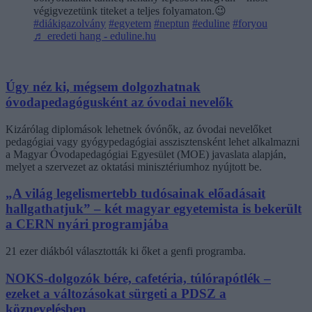
végigvezetünk titeket a teljes folyamaton.😉
#diákigazolvány
#egyetem
#neptun
#eduline
#foryou
♬ eredeti hang - eduline.hu
Úgy néz ki, mégsem dolgozhatnak
óvodapedagógusként az óvodai nevelők
Kizárólag diplomások lehetnek óvónők, az óvodai nevelőket
pedagógiai vagy gyógypedagógiai asszisztensként lehet alkalmazni
a Magyar Óvodapedagógiai Egyesület (MOE) javaslata alapján,
melyet a szervezet az oktatási minisztériumhoz nyújtott be.
„A világ legelismertebb tudósainak előadásait
hallgathatjuk” – két magyar egyetemista is bekerült
a CERN nyári programjába
21 ezer diákból választották ki őket a genfi programba.
NOKS-dolgozók bére, cafetéria, túlórapótlék –
ezeket a változásokat sürgeti a PDSZ a
köznevelésben