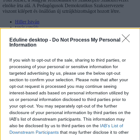
elnöke írta alá. A Pedagógusok Demokratikus Szakszervezete
viszont kilépett és önállóan új sztrájkbizottságot hozott létre.
Hiller István
tanár sztrájk
pedagógus sztrájk
pedagógus sztrájkbizottság
Eduline desktop -
Do Not Process My Personal
Information
Hozzászólások
If you wish to opt-out of the sale, sharing to third parties, or
processing of your personal or sensitive information for
targeted advertising by us, please use the below opt-out
section to confirm your selection. Please note that after your
opt-out request is processed you may continue seeing
interest-based ads based on personal information utilized by
us or personal information disclosed to third parties prior to
Mi a baj a 8 osztályos általános iskolával, és mi jöhet
your opt-out. You may separately opt-out of the further
helyette?
disclosure of your personal information by third parties on the
IAB’s list of downstream participants. This information may
A kisiskolák tanárhiánya és a kisgimnáziumok elitképzővé válása
also be disclosed by us to third parties on the
IAB’s List of
nem elszigetelt hibák, hanem a jelenlegi oktatási szerkezet
Downstream Participants
that may further disclose it to other
„erővonalai”, amelyek a rendszer gyökeres reformjáért kiáltanak Dr.
third parties.