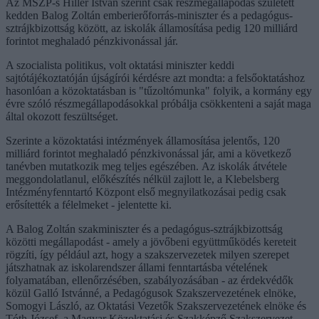
Az MSZP-s Hiller István szerint csak részmegállapodás született
kedden Balog Zoltán emberierőforrás-miniszter és a pedagógus-
sztrájkbizottság között, az iskolák államosítása pedig 120 milliárd
forintot meghaladó pénzkivonással jár.
A szocialista politikus, volt oktatási miniszter keddi
sajtótájékoztatóján újságírói kérdésre azt mondta: a felsőoktatáshoz
hasonlóan a közoktatásban is "tűzoltómunka" folyik, a kormány egy
évre szóló részmegállapodásokkal próbálja csökkenteni a saját maga
által okozott feszültséget.
Szerinte a közoktatási intézmények államosítása jelentős, 120
milliárd forintot meghaladó pénzkivonással jár, ami a következő
tanévben mutatkozik meg teljes egészében. Az iskolák átvétele
meggondolatlanul, előkészítés nélkül zajlott le, a Klebelsberg
Intézményfenntartó Központ első megnyilatkozásai pedig csak
erősítették a félelmeket - jelentette ki.
A Balog Zoltán szakminiszter és a pedagógus-sztrájkbizottság
közötti megállapodást - amely a jövőbeni együttműködés kereteit
rögzíti, így például azt, hogy a szakszervezetek milyen szerepet
játszhatnak az iskolarendszer állami fenntartásba vételének
folyamatában, ellenőrzésében, szabályozásában - az érdekvédők
közül Galló Istvánné, a Pedagógusok Szakszervezetének elnöke,
Somogyi László, az Oktatási Vezetők Szakszervezetének elnöke és
Tóth József, a Magyar Közoktatási és Szakképző Szakszervezet