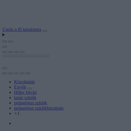
Ugrás a fő tartalomra
Közoktatás
Egyéb
Hiller István
tanár sztrájk
pedagógus sztrájk
pedagógus sztrájkbizottság
+1