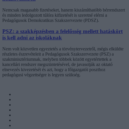
Nemcsak magasabb fizetéseket, hanem kiszámíthatóbb bérrendszert
és minden ledolgozott túlóra kifizetését is szeretné elérni a
Pedagógusok Demokratikus Szakszervezete (PDSZ).
PSZ: a szakképzésben a felelősség mellett hatáskört
is kell adni az iskoláknak
Nem volt közvetlen egyeztetés a törvénytervezetről, mégis elküldte
részletes észrevételeit a Pedagógusok Szakszervezete (PSZ) a
szakminisztériumnak, melyben többek között egyetértettek a
kancellári rendszer megszüntetésével, de javasolják az oktató
elnevezés kivezetését és azt, hogy a főigazgatói poszthoz
pedagógusi végzettségre is legyen szükség.