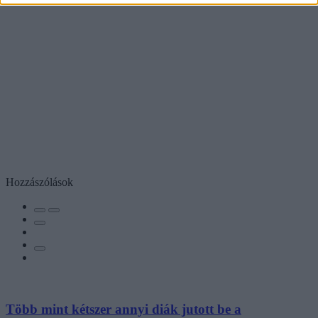
Hozzászólások
Több mint kétszer annyi diák jutott be a