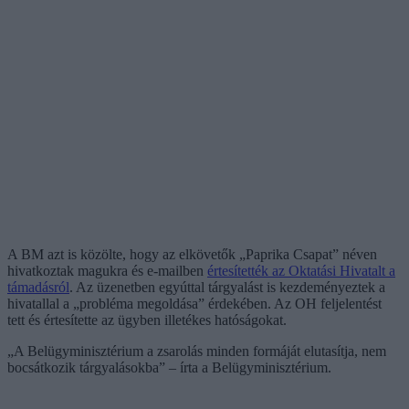
A BM azt is közölte, hogy az elkövetők „Paprika Csapat” néven
hivatkoztak magukra és e-mailben
értesítették az Oktatási Hivatalt a
támadásról
. Az üzenetben egyúttal tárgyalást is kezdeményeztek a
hivatallal a „probléma megoldása” érdekében. Az OH feljelentést
tett és értesítette az ügyben illetékes hatóságokat.
„A Belügyminisztérium a zsarolás minden formáját elutasítja, nem
bocsátkozik tárgyalásokba” – írta a Belügyminisztérium.