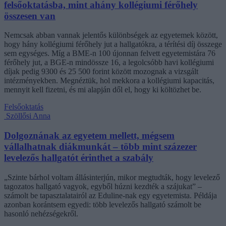
felsőoktatásba, mint ahány kollégiumi férőhely
összesen van
Nemcsak abban vannak jelentős különbségek az egyetemek között,
hogy hány kollégiumi férőhely jut a hallgatókra, a térítési díj összege
sem egységes. Míg a BME-n 100 újonnan felvett egyetemistára 76
férőhely jut, a BGE-n mindössze 16, a legolcsóbb havi kollégiumi
díjak pedig 9300 és 25 500 forint között mozognak a vizsgált
intézményekben. Megnéztük, hol mekkora a kollégiumi kapacitás,
mennyit kell fizetni, és mi alapján dől el, hogy ki költözhet be.
Felsőoktatás
Szöllősi Anna
Dolgoznának az egyetem mellett, mégsem
vállalhatnak diákmunkát – több mint százezer
levelezős hallgatót érinthet a szabály
„Szinte bárhol voltam állásinterjún, mikor megtudták, hogy levelező
tagozatos hallgató vagyok, egyből húzni kezdték a szájukat” –
számolt be tapasztalatairól az Eduline-nak egy egyetemista. Példája
azonban korántsem egyedi: több levelezős hallgató számolt be
hasonló nehézségekről.