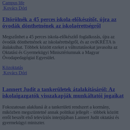
Campus life
Kovács Dóri
Eltörölnék a 45 perces iskola-előkészítőt, újra az
óvodák dönthetnének az iskolaérettségről
Megszűnhet a 45 perces iskola-előkészítő foglalkozás, újra az
óvodák dönthetnének az iskolaérettségről, és az oviKRÉTA is
átalakulhat. Többek között ezeket a változtatásokat javasolta az
Oktatási és Gyermekügyi Minisztériumnak a Magyar
Óvodapedagógiai Egyesület.
Közoktatás
Kovács Dóri
Lannert Judit a tankerületek átalakításáról: Az
iskolaigazgatók visszakapják munkáltatói jogaikat
Fokozatosan alakítaná át a tankerületi rendszert a kormány,
miközben megszüntetné annak politikai jellegét – többek között
erről beszélt első televíziós interjújában Lannert Judit oktatási és
gyermekügyi miniszter.