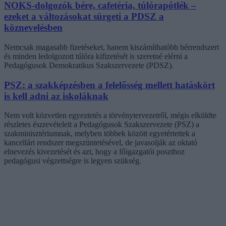
NOKS-dolgozók bére, cafetéria, túlórapótlék –
ezeket a változásokat sürgeti a PDSZ a
köznevelésben
Nemcsak magasabb fizetéseket, hanem kiszámíthatóbb bérrendszert
és minden ledolgozott túlóra kifizetését is szeretné elérni a
Pedagógusok Demokratikus Szakszervezete (PDSZ).
PSZ: a szakképzésben a felelősség mellett hatáskört
is kell adni az iskoláknak
Nem volt közvetlen egyeztetés a törvénytervezetről, mégis elküldte
részletes észrevételeit a Pedagógusok Szakszervezete (PSZ) a
szakminisztériumnak, melyben többek között egyetértettek a
kancellári rendszer megszüntetésével, de javasolják az oktató
elnevezés kivezetését és azt, hogy a főigazgatói poszthoz
pedagógusi végzettségre is legyen szükség.