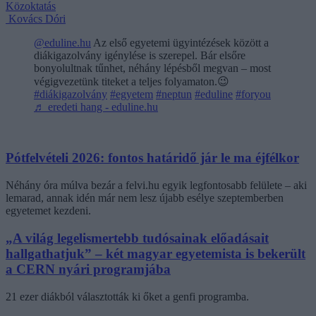
Közoktatás
Kovács Dóri
@eduline.hu
Az első egyetemi ügyintézések között a
diákigazolvány igénylése is szerepel. Bár elsőre
bonyolultnak tűnhet, néhány lépésből megvan – most
végigvezetünk titeket a teljes folyamaton.😉
#diákigazolvány
#egyetem
#neptun
#eduline
#foryou
♬ eredeti hang - eduline.hu
Pótfelvételi 2026: fontos határidő jár le ma éjfélkor
Néhány óra múlva bezár a felvi.hu egyik legfontosabb felülete – aki
lemarad, annak idén már nem lesz újabb esélye szeptemberben
egyetemet kezdeni.
„A világ legelismertebb tudósainak előadásait
hallgathatjuk” – két magyar egyetemista is bekerült
a CERN nyári programjába
21 ezer diákból választották ki őket a genfi programba.