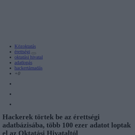
Közoktatás
érettségi
oktatási hivatal
adatlopás
hackertámadás
+0
Hackerek törtek be az érettségi
adatbázisába, több 100 ezer adatot loptak
el az Oktatási Hivataltól