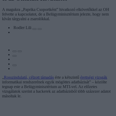
A magukra „Paprika Csoportként” hivatkozó elkövetőkkel az OH
felvette a kapcsolatot, de a Belügyminisztérium jelezte, hogy nem
kíván tárgyalni a zsarolókkal.
Rodler Lili
„
Rosszindulatú, célzott támadás
érte a kétszintű
érettségi vizsgák
informatikai rendszerének egyik mögöttes adatbázisát” – közölte
tegnap este a Belügyminisztérium az MTI-vel. Az előzetes
vizsgálatok szerint a hackerek az adatbázisból több százezer adatot
másoltak le.