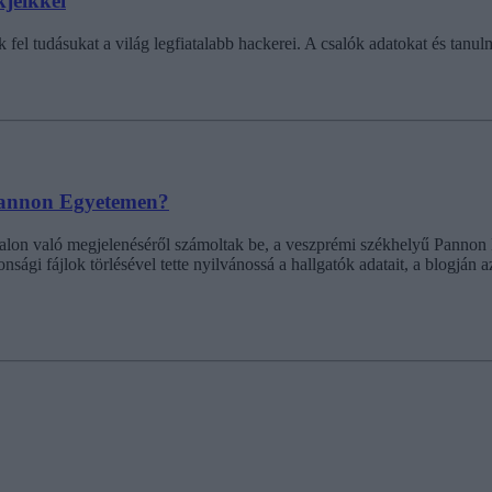
kjeikkel
 fel tudásukat a világ legfiatalabb hackerei. A csalók adatokat és tan
 Pannon Egyetemen?
alon való megjelenéséről számoltak be, a veszprémi székhelyű Pannon E
nsági fájlok törlésével tette nyilvánossá a hallgatók adatait, a blogján