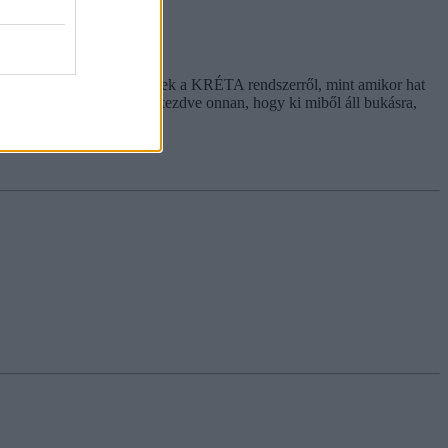
gatívak a diákvisszajelzések a KRÉTA rendszerről, mint amikor hat
e van érzékeny adatokkal kezdve onnan, hogy ki miből áll bukásra,