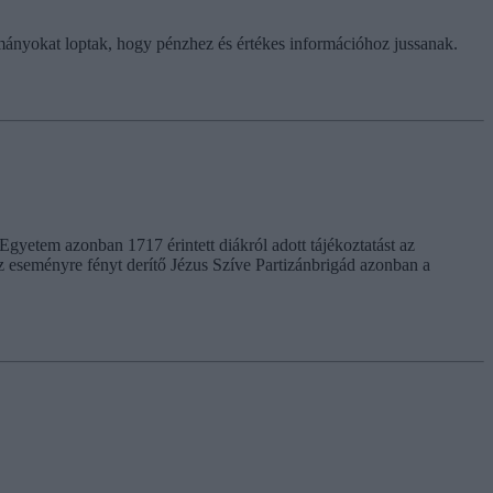
ulmányokat loptak, hogy pénzhez és értékes információhoz jussanak.
gyetem azonban 1717 érintett diákról adott tájékoztatást az
 az eseményre fényt derítő Jézus Szíve Partizánbrigád azonban a