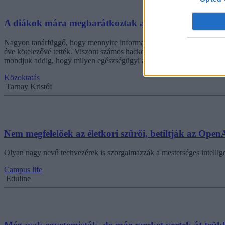
A diákok mára megbarátkoztak a KRÉTA-val, már csa
Nagyon tanárfüggő, hogy mennyire informatív és van olyan funkciója
éve kötelezővé tették. Viszont számos hackertámadás sem volt elég ah
mondjuk addig, hogy milyen egészségügyi adatok alapján mentették fe
Közoktatás
Tarnay Kristóf
Nem megfelelőek az életkori szűrői, betiltják az Open
Olyan nagy nevű techvezérek is szorgalmazzák a mesterséges intellige
Campus life
Eduline