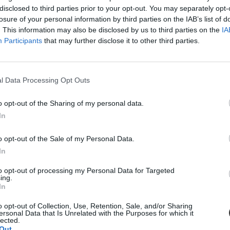
disclosed to third parties prior to your opt-out. You may separately opt-
losure of your personal information by third parties on the IAB’s list of
. This information may also be disclosed by us to third parties on the
IA
Participants
that may further disclose it to other third parties.
l Data Processing Opt Outs
adatai?
o opt-out of the Sharing of my personal data.
In
o opt-out of the Sale of my Personal Data.
In
ontöltőket használtok
to opt-out of processing my Personal Data for Targeted
ing.
dataidat is lelophatják egy ártalmatlannak tűnő feltöltés során.
In
o opt-out of Collection, Use, Retention, Sale, and/or Sharing
ersonal Data that Is Unrelated with the Purposes for which it
lected.
Out