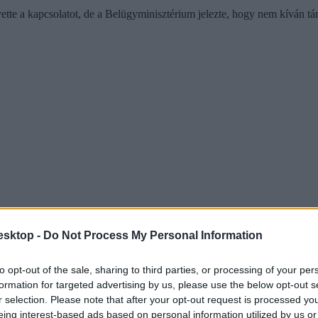
te a kapcsolatot, de a Belügyminisztérium jelezte, hogy nem kíván tár
esktop -
Do Not Process My Personal Information
to opt-out of the sale, sharing to third parties, or processing of your per
formation for targeted advertising by us, please use the below opt-out s
r selection. Please note that after your opt-out request is processed y
eing interest-based ads based on personal information utilized by us or