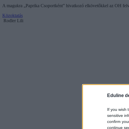
A magukra „Paprika Csoportként” hivatkozó elkövetőkkel az OH felvet
Közoktatás
Rodler Lili
Eduline d
If you wish 
sensitive in
confirm you
continue se