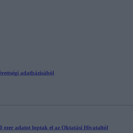
rettségi adatbázisából
 ezer adatot loptak el az Oktatási Hivataltól