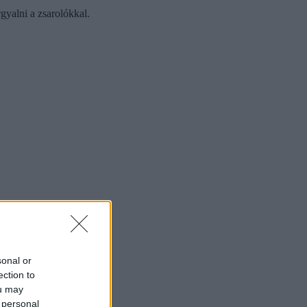
gyalni a zsarolókkal.
sonal or
ection to
ou may
 personal