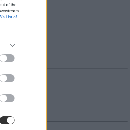
out of the
 downstream
B’s List of