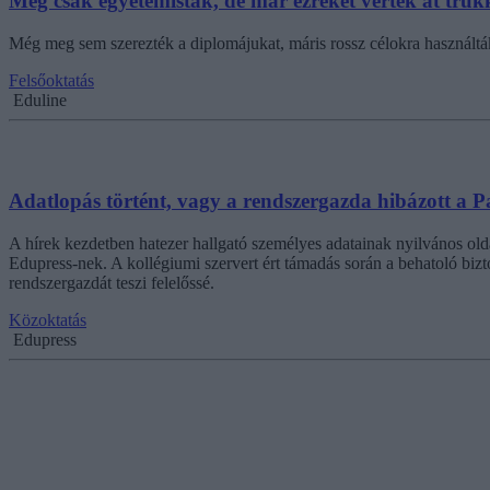
Még csak egyetemisták, de már ezreket vertek át trük
Még meg sem szerezték a diplomájukat, máris rossz célokra használták
Felsőoktatás
Eduline
Adatlopás történt, vagy a rendszergazda hibázott a
A hírek kezdetben hatezer hallgató személyes adatainak nyilvános old
Edupress-nek. A kollégiumi szervert ért támadás során a behatoló bizto
rendszergazdát teszi felelőssé.
Közoktatás
Edupress