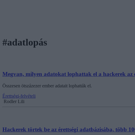
#adatlopás
Megvan, milyen adatokat lophattak el a hackerek az é
Összesen ötszázezer ember adatait lophatták el.
Érettségi-felvételi
Rodler Lili
Hackerek törtek be az érettségi adatbázisába, több 100