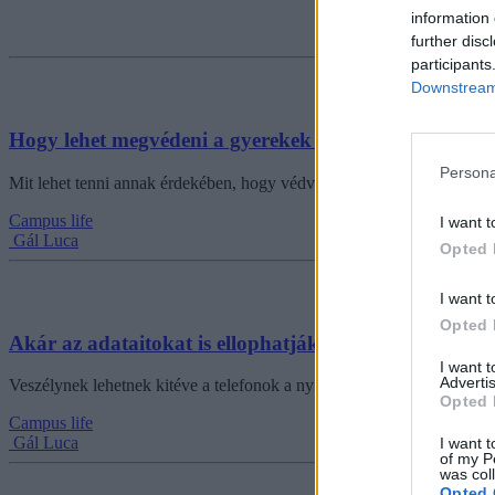
information 
further disc
participants
Downstream 
Hogy lehet megvédeni a gyerekek adatait?
Persona
Mit lehet tenni annak érdekében, hogy védve maradjanak a gyerekek 
Campus life
I want t
Gál Luca
Opted 
I want t
Opted 
Akár az adataitokat is ellophatják, ha nyilvános telef
I want 
Advertis
Veszélynek lehetnek kitéve a telefonok a nyilvános töltőknél, akár az a
Opted 
Campus life
Gál Luca
I want t
of my P
was col
Opted 