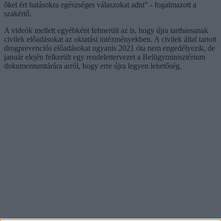
őket ért hatásokra egészséges válaszokat adni" - fogalmazott a
szakértő.
A videók mellett egyébként felmerült az is, hogy újra tarthassanak
civilek előadásokat az oktatási intézményekben. A civilek által tartott
drogprevenciós előadásokat ugyanis 2021 óta nem engedélyezik, de
január elején felkerült egy rendelettervezet a Belügyminisztérium
dokumentumtárára arról, hogy erre újra legyen lehetőség.