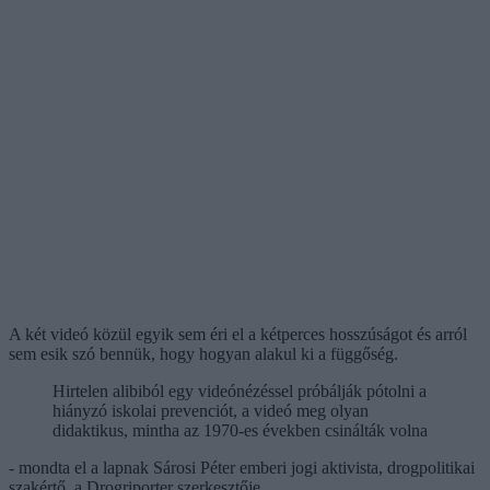
A két videó közül egyik sem éri el a kétperces hosszúságot és arról
sem esik szó bennük, hogy hogyan alakul ki a függőség.
Hirtelen alibiból egy videónézéssel próbálják pótolni a
hiányzó iskolai prevenciót, a videó meg olyan
didaktikus, mintha az 1970-es években csinálták volna
- mondta el a lapnak Sárosi Péter emberi jogi aktivista, drogpolitikai
szakértő, a Drogriporter szerkesztője.