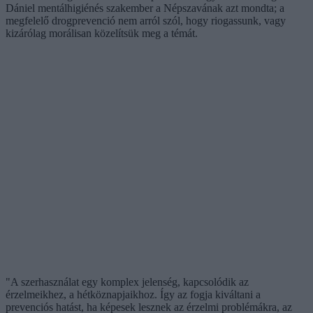
Dániel mentálhigiénés szakember a Népszavának azt mondta; a
megfelelő drogprevenció nem arról szól, hogy riogassunk, vagy
kizárólag morálisan közelítsük meg a témát.
"A szerhasználat egy komplex jelenség, kapcsolódik az
érzelmeikhez, a hétköznapjaikhoz. Így az fogja kiváltani a
prevenciós hatást, ha képesek lesznek az érzelmi problémákra, az