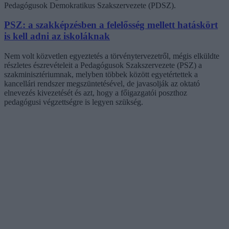
Pedagógusok Demokratikus Szakszervezete (PDSZ).
PSZ: a szakképzésben a felelősség mellett hatáskört
is kell adni az iskoláknak
Nem volt közvetlen egyeztetés a törvénytervezetről, mégis elküldte
részletes észrevételeit a Pedagógusok Szakszervezete (PSZ) a
szakminisztériumnak, melyben többek között egyetértettek a
kancellári rendszer megszüntetésével, de javasolják az oktató
elnevezés kivezetését és azt, hogy a főigazgatói poszthoz
pedagógusi végzettségre is legyen szükség.