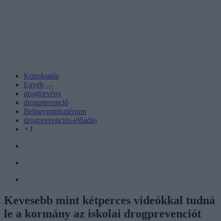
Közoktatás
Egyéb
drogtörvény
drogprevenció
Belügyminisztérium
drogprevenciós-előadás
+1
Kevesebb mint kétperces videókkal tudná
le a kormány az iskolai drogprevenciót