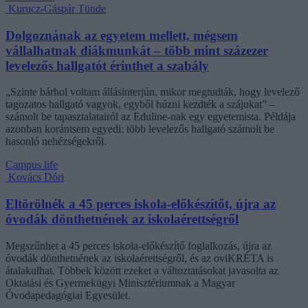
Kurucz-Gáspár Tünde
Dolgoznának az egyetem mellett, mégsem
vállalhatnak diákmunkát – több mint százezer
levelezős hallgatót érinthet a szabály
„Szinte bárhol voltam állásinterjún, mikor megtudták, hogy levelező
tagozatos hallgató vagyok, egyből húzni kezdték a szájukat” –
számolt be tapasztalatairól az Eduline-nak egy egyetemista. Példája
azonban korántsem egyedi: több levelezős hallgató számolt be
hasonló nehézségekről.
Campus life
Kovács Dóri
Eltörölnék a 45 perces iskola-előkészítőt, újra az
óvodák dönthetnének az iskolaérettségről
Megszűnhet a 45 perces iskola-előkészítő foglalkozás, újra az
óvodák dönthetnének az iskolaérettségről, és az oviKRÉTA is
átalakulhat. Többek között ezeket a változtatásokat javasolta az
Oktatási és Gyermekügyi Minisztériumnak a Magyar
Óvodapedagógiai Egyesület.