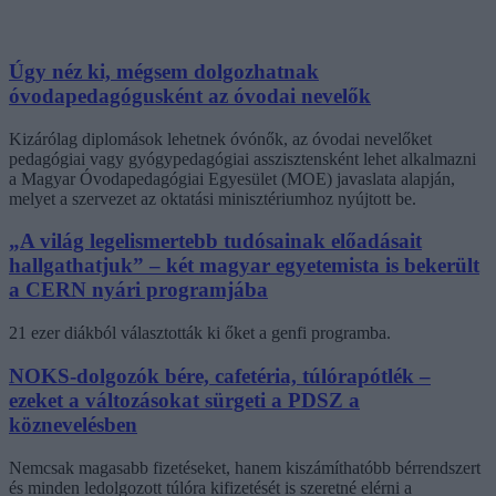
Úgy néz ki, mégsem dolgozhatnak
óvodapedagógusként az óvodai nevelők
Kizárólag diplomások lehetnek óvónők, az óvodai nevelőket
pedagógiai vagy gyógypedagógiai asszisztensként lehet alkalmazni
a Magyar Óvodapedagógiai Egyesület (MOE) javaslata alapján,
melyet a szervezet az oktatási minisztériumhoz nyújtott be.
„A világ legelismertebb tudósainak előadásait
hallgathatjuk” – két magyar egyetemista is bekerült
a CERN nyári programjába
21 ezer diákból választották ki őket a genfi programba.
NOKS-dolgozók bére, cafetéria, túlórapótlék –
ezeket a változásokat sürgeti a PDSZ a
köznevelésben
Nemcsak magasabb fizetéseket, hanem kiszámíthatóbb bérrendszert
és minden ledolgozott túlóra kifizetését is szeretné elérni a