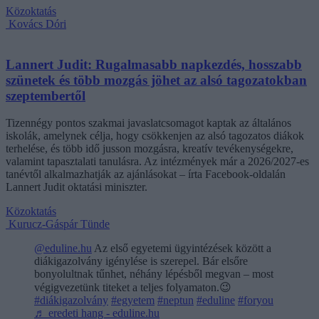
Közoktatás
Kovács Dóri
Lannert Judit: Rugalmasabb napkezdés, hosszabb
szünetek és több mozgás jöhet az alsó tagozatokban
szeptembertől
Tizennégy pontos szakmai javaslatcsomagot kaptak az általános
iskolák, amelynek célja, hogy csökkenjen az alsó tagozatos diákok
terhelése, és több idő jusson mozgásra, kreatív tevékenységekre,
valamint tapasztalati tanulásra. Az intézmények már a 2026/2027-es
tanévtől alkalmazhatják az ajánlásokat – írta Facebook-oldalán
Lannert Judit oktatási miniszter.
Közoktatás
Kurucz-Gáspár Tünde
@eduline.hu
Az első egyetemi ügyintézések között a
diákigazolvány igénylése is szerepel. Bár elsőre
bonyolultnak tűnhet, néhány lépésből megvan – most
végigvezetünk titeket a teljes folyamaton.😉
#diákigazolvány
#egyetem
#neptun
#eduline
#foryou
♬ eredeti hang - eduline.hu