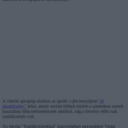
A videók apropója részben az április 1-jén benyújtott
"új
drogtörvény"
lehet, amely szerint többek között a szintetikus szerek
használata bűncselekménynek minősül, míg a törvény előtt csak
szabálysértés volt.
Az iskolai "foglalkozásokkal" kapcsolatban ugyanakkor Varga