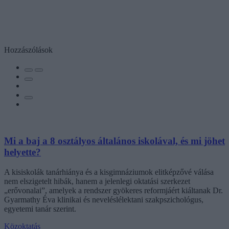
Hozzászólások
Mi a baj a 8 osztályos általános iskolával, és mi jöhet
helyette?
A kisiskolák tanárhiánya és a kisgimnáziumok elitképzővé válása
nem elszigetelt hibák, hanem a jelenlegi oktatási szerkezet
„erővonalai”, amelyek a rendszer gyökeres reformjáért kiáltanak Dr.
Gyarmathy Éva klinikai és neveléslélektani szakpszichológus,
egyetemi tanár szerint.
Közoktatás