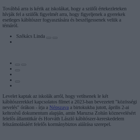
Továbbá arra is kérik az iskolákat, hogy a szülői értekezleteken
hívják fel a szülők figyelmét arra, hogy figyeljenek a gyerekek
esetleges kábítószer fogyasztására és beszélgessenek velük a
témáról.
Székács Linda
Levelet kaptak az iskolák arról, hogy vetítsenek le két
kábítószerekkel kapcsolatos filmet a 2023-ban bevezetett "közösségi
nevelés" órákon - írja a
Népszava
a birtokukba jutott, április 2-ai
keltezésű dokumentum alapján, amin Maruzsa Zoltán köznevelésért
felelős államtitkár és Horváth László kábítószer-kereskedelem
felszámolásáért felelős kormánybiztos aláírása szerepel.